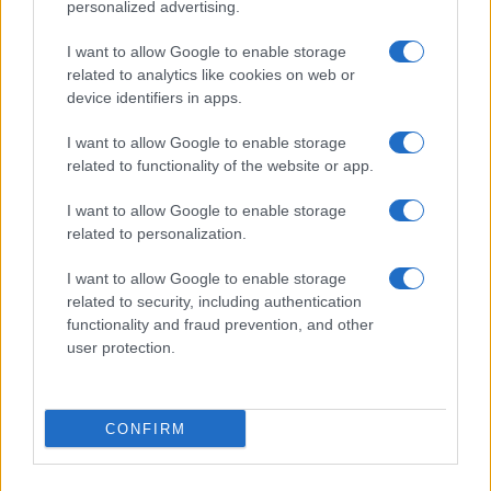
personalized advertising.
arrestato a gennaio in Italia, dopo essere stato
individuato a Torino, dove aveva assistito a una
I want to allow Google to enable storage
related to analytics like cookies on web or
partita della Juventus. Successivamente, però, era
device identifiers in apps.
stato rilasciato ed è riuscito a tornare in Libia. Il
suo caso ha sollevato un acceso dibattito in Italia,
I want to allow Google to enable storage
related to functionality of the website or app.
con botta e risposta tra governo e opposizione
sulle modalità della scarcerazione.
I want to allow Google to enable storage
related to personalization.
Insomma, la Libia è nuovamente esposta al
I want to allow Google to enable storage
rischio di un’escalation interna che potrebbe
related to security, including authentication
compromettere qualsivoglia prospettiva di
functionality and fraud prevention, and other
user protection.
stabilizzazione. E ancora una volta va ringraziato
Nicolas Sarkozy
, che il 19 marzo 2011 diede il via
a una guerra voluta più di chiunque altro per fare
CONFIRM
cadere Gheddafi. Fu “Sarko” a trascinare Usa e
Inghilterra, e poi anche l’Italia, in un conflitto dagli