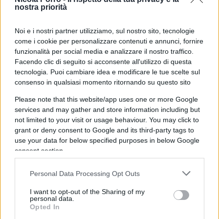
sede dell’Apparato di supporto alla stabilità — ora
nostra priorità
nelle mani della 444ª brigata — è sfociata in nuovi
Noi e i nostri partner utilizziamo, sul nostro sito, tecnologie
disordini: Ali Al-Jaberi, esponente delle forze di
come i cookie per personalizzare contenuti e annunci, fornire
sicurezza, è stato bersaglio di colpi d’arma da
funzionalità per social media e analizzare il nostro traffico.
fuoco mentre tentava di calmare la folla. È
Facendo clic di seguito si acconsente all'utilizzo di questa
rimasto illeso. Secondo fonti locali, alcuni
tecnologia. Puoi cambiare idea e modificare le tue scelte sul
consenso in qualsiasi momento ritornando su questo sito
manifestanti avrebbero dato alle fiamme veicoli
militari blindati.
Please note that this website/app uses one or more Google
services and may gather and store information including but
not limited to your visit or usage behaviour. You may click to
Contro il governo di unità si sono espressi anche
grant or deny consent to Google and its third-party tags to
rappresentanti di tribù influenti della regione di
use your data for below specified purposes in below Google
consent section.
Tripoli, come i Warfalla, oltre ai vertici del fronte
politico avversario, da Aqila Saleh, presidente
Personal Data Processing Opt Outs
della Camera dei rappresentanti di Tobruk, a
I want to opt-out of the Sharing of my
Osama Hamad, a capo dell’esecutivo parallelo con
personal data.
sede a Bengasi, non riconosciuto dalle Nazioni
Opted In