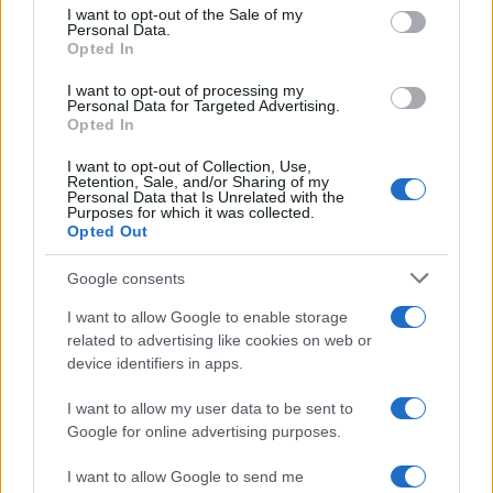
Unite. Di segno opposto la reazione di Misurata,
I want to opt-out of the Sale of my
Personal Data.
roccaforte di Dbeibah: il Consiglio militare locale,
Opted In
insieme ai notabili e agli anziani della città, ha
denunciato l’esistenza di «manifestazioni
I want to opt-out of processing my
Personal Data for Targeted Advertising.
organizzate ad arte» per destabilizzare il governo e
Opted In
ha promesso una risposta «ferma e decisa»
I want to opt-out of Collection, Use,
contro qualsiasi tentativo di sovvertire l’ordine.
Retention, Sale, and/or Sharing of my
Personal Data that Is Unrelated with the
Purposes for which it was collected.
Opted Out
Sul fronte internazionale, la crisi libica è tornata al
Google consents
centro dell’attenzione anche al Palazzo di Vetro. Il
I want to allow Google to enable storage
procuratore della Corte penale internazionale,
related to advertising like cookies on web or
device identifiers in apps.
Karim Khan, ha chiesto formalmente alle autorità
libiche di arrestare e consegnare
il generale
I want to allow my user data to be sent to
Njeem Osama Elmasry
, conosciuto come al-Masri,
Google for online advertising purposes.
membro della milizia Radaa, accusato di gravi
I want to allow Google to send me
crimini. Khan ha precisato che l’uomo era stato