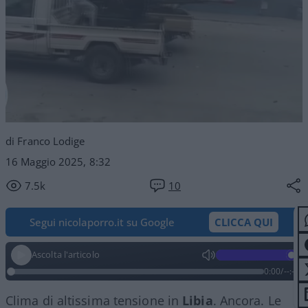
di Franco Lodige
16 Maggio 2025, 8:32
7.5k
10
Segui nicolaporro.it su Google
CLICCA QUI
Ascolta l'articolo
0:00
/
--:--
Clima di altissima tensione in
Libia
. Ancora. Le