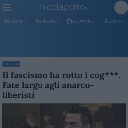
O
MILANO
ATLANTICO
ZUPPA DI PORRO
POLITICA
Il fascismo ha rotto i cog***.
Fate largo agli anarco-
liberisti