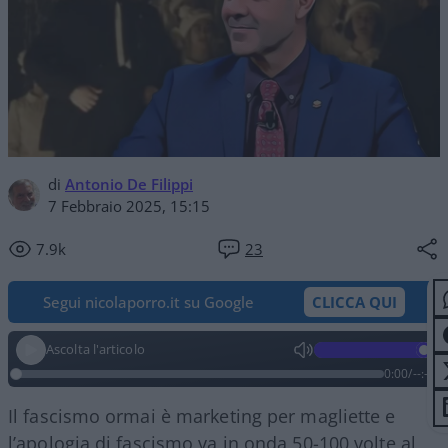
di
Antonio De Filippi
7 Febbraio 2025, 15:15
7.9k
23
Segui nicolaporro.it su Google
CLICCA QUI
Ascolta l'articolo
0:00
/
--:--
Il fascismo ormai è marketing per magliette e
l’apologia di fascismo va in onda 50-100 volte al