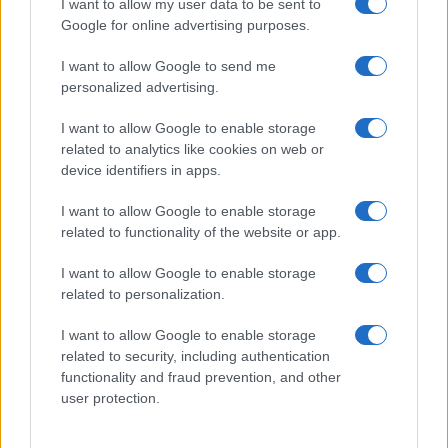
I want to allow my user data to be sent to
Google for online advertising purposes.
Naturalmente, ai soloni del debito, questa
I want to allow Google to send me
evidenza sfuggiva completamente mentre
personalized advertising.
architettavano ogni espediente per sfuggire al
I want to allow Google to enable storage
patto di stabilità o alla logica, inseguendo il loro
related to analytics like cookies on web or
unico faro:
il debito
. Certo ridurre la spesa
device identifiers in apps.
pubblica significa intaccare interessi e rendite di
I want to allow Google to enable storage
posizione, ridurre i dipendenti pubblici, eliminare
related to functionality of the website or app.
le sovvenzioni a pioggia, rivedere le priorità di
investimento, considerare il debito un pericoloso
I want to allow Google to enable storage
related to personalization.
compagno di viaggio e non la soluzione gratuita di
ogni desiderio. In Italia abbiamo visto in azione il
I want to allow Google to enable storage
perfetto Cottarelli, curriculum impeccabile alla
related to security, including authentication
Banca Mondiale e in prestigiose università,
functionality and fraud prevention, and other
user protection.
modestia e basso profilo unite ad uno spirito
cosmopolita e poliglotta, insomma uno che piace