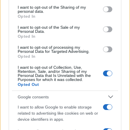
In questi giorni il DOGE, il dipartimento voluto da
I want to opt-out of the Sharing of my
Elon Musk
, è l’avamposto di una rivoluzione che
personal data.
Opted In
si è data l’obiettivo di ridurre il debito Usa,
attraverso l’incredibile volontà di risparmiare sulla
I want to opt-out of the Sale of my
Personal Data.
spesa pubblica. Il risparmio atteso,
Opted In
apparentemente folle, di 4 miliardi di dollari al
I want to opt-out of processing my
giorno per un anno, è una ipotesi che varrebbe
Personal Data for Targeted Advertising.
Opted In
circa 1460 miliardi di dollari, rappresentando solo
il 4,41% del debito Usa pari a circa 33100 miliardi
I want to opt-out of Collection, Use,
Retention, Sale, and/or Sharing of my
di dollari. In questa dimensione l’impossibile
Personal Data that Is Unrelated with the
Purposes for which it was collected.
appare realizzabile, improvvisamente ci troviamo
Opted Out
a parlare di ridurre il debito riducendo la spesa
pubblica, mentre per anni ci dicevano che la
Google consents
spesa era incomprimibile e che la soluzione fosse
I want to allow Google to enable storage
solo l’aumento del Pil che, però, stagnava mentre
related to advertising like cookies on web or
device identifiers in apps.
il debito cresceva.