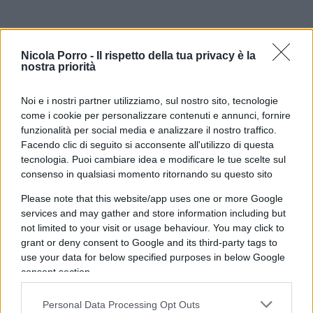
Ma la realtà è che i banchieri centrali sono dei
politici
e pensano come politici, per loro il debito
Nicola Porro -
Il rispetto della tua privacy è la
nostra priorità
è uno strumento di consenso e quello buono è
semplicemente la parte che non viene
Noi e i nostri partner utilizziamo, sul nostro sito, tecnologie
direttamente gettata nei mille rivoli delle clientele.
come i cookie per personalizzare contenuti e annunci, fornire
Nelle parole dei banchieri centrali riecheggia
funzionalità per social media e analizzare il nostro traffico.
sempre il mitico “moltiplicatore” grillino e la
Facendo clic di seguito si acconsente all'utilizzo di questa
tecnologia. Puoi cambiare idea e modificare le tue scelte sul
vulgata Keynesiana che inquina ogni
consenso in qualsiasi momento ritornando su questo sito
ragionamento economico preso dai governi, nel
Please note that this website/app uses one or more Google
voler dimostrare che il debito contratto ripagherà
services and may gather and store information including but
se stesso grazie agli straordinari investimenti
not limited to your visit or usage behaviour. You may click to
generati. Per capire quanto questa opinione sia
grant or deny consent to Google and its third-party tags to
use your data for below specified purposes in below Google
una fesseria basta vedere la crescita continua del
consent section.
debito e la stagnazione del Pil.
Personal Data Processing Opt Outs