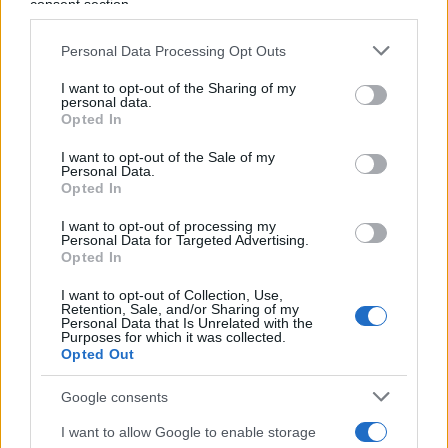
qualità”. “La soluzione NiKRASA si adatta
consent section.
perfettamente alla nostra strategia di mercato per
generare valore per il cliente nella logistica del
Personal Data Processing Opt Outs
trasporto merci su rotaia e allo stesso tempo
I want to opt-out of the Sharing of my
personal data.
supporta il passaggio alla rotaia”, rimarca Hilb
Opted In
aggiungendo come in futuro “offriremo il sistema
I want to opt-out of the Sale of my
di movimentazione come un nuovo servizio
Personal Data.
standard per il noleggio dei nostri carri, per
Opted In
facilitare l’ingresso degli spedizionieri nel mondo
I want to opt-out of processing my
del trasporto combinato”. Evidente, insomma
Personal Data for Targeted Advertising.
Opted In
l’interesse nel mercato, poiché sempre più
spedizionieri in Europa stanno affrontando la
I want to opt-out of Collection, Use,
Retention, Sale, and/or Sharing of my
sfida di rendere le loro catene logistiche più
Personal Data that Is Unrelated with the
Purposes for which it was collected.
ecologiche ed economiche. Anche per questo TX
Opted Out
Logistik organizzerà altri eventi NiKRASA in Europa
Google consents
insieme a Wascosa.
I want to allow Google to enable storage