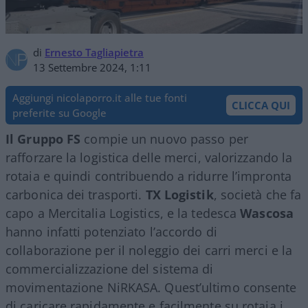
di
Ernesto Tagliapietra
13 Settembre 2024, 1:11
Aggiungi nicolaporro.it alle tue fonti
CLICCA QUI
preferite su Google
Il Gruppo FS
compie un nuovo passo per
rafforzare la logistica delle merci, valorizzando la
rotaia e quindi contribuendo a ridurre l’impronta
carbonica dei trasporti.
TX Logistik
, società che fa
capo a Mercitalia Logistics, e la tedesca
Wascosa
hanno infatti potenziato l’accordo di
collaborazione per il noleggio dei carri merci e la
commercializzazione del sistema di
movimentazione NiRKASA. Quest’ultimo consente
di caricare rapidamente e facilmente su rotaia i