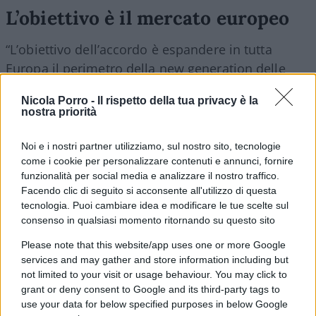
L’obiettivo è il mercato europeo
“
L
’
obiettivo dell
’
accordo è espandere in tutta
Europa il perimetro della new generation delle
nostre
soluzioni logistiche sostenibili
. Il sistema
Nicola Porro -
Il rispetto della tua privacy è la
NiKRASA, fondamentale per l
’
efficientamento dei
nostra priorità
terminal, insieme allo sviluppo degli hub
intermodali rappresentano un binomio vincente
Noi e i nostri partner utilizziamo, sul nostro sito, tecnologie
come i cookie per personalizzare contenuti e annunci, fornire
per favorire lo shift modale – ha
funzionalità per social media e analizzare il nostro traffico.
sottolineato Sabrina De Filippis. – Siamo
Facendo clic di seguito si acconsente all'utilizzo di questa
costantemente impegnati nell’adozione di
tecnologia. Puoi cambiare idea e modificare le tue scelte sul
tecnologie all’avanguardia, come l
’
accoppiamento
consenso in qualsiasi momento ritornando su questo sito
dei carri in modo automatico e digitale,
Please note that this website/app uses one or more Google
per ridurre significativamente l’impatto
services and may gather and store information including but
not limited to your visit or usage behaviour. You may click to
ambientale delle operazioni logistiche,
grant or deny consent to Google and its third-party tags to
garantendo allo stesso tempo un servizio di alta
use your data for below specified purposes in below Google