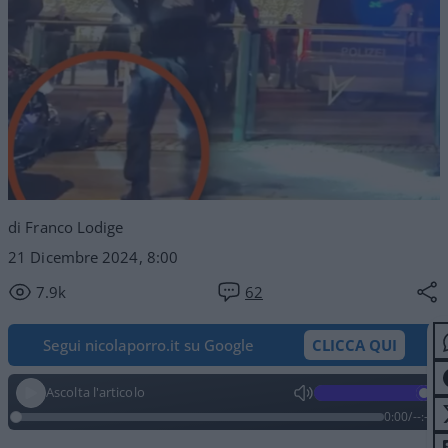
di Franco Lodige
21 Dicembre 2024, 8:00
7.9k
62
Segui nicolaporro.it su Google
CLICCA QUI
Ascolta l'articolo
0:00
/
--:--