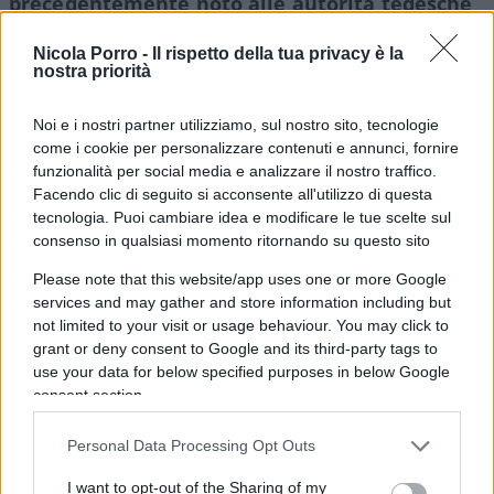
precedentemente noto alle autorità tedesche
come islamista
. In un video pescato sui social,
Nicola Porro -
Il rispetto della tua privacy è la
l’attentatore accusava la Germania di “caccia ai
nostra priorità
sauditi” e ha parlato per quasi un’ora di teorie
complottiste contro il governo di Berlino, che a
Noi e i nostri partner utilizziamo, sul nostro sito, tecnologie
come i cookie per personalizzare contenuti e annunci, fornire
suo avviso starebbe conducendo una “operazione
funzionalità per social media e analizzare il nostro traffico.
segreta” per dare la caccia e “distruggere le vite”
Facendo clic di seguito si acconsente all'utilizzo di questa
degli ex-musulmani sauditi in tutto il mondo,
tecnologia. Puoi cambiare idea e modificare le tue scelte sul
mentre allo stesso tempo ai jihadisti siriani viene
consenso in qualsiasi momento ritornando su questo sito
concesso asilo in Germania”.
Please note that this website/app uses one or more Google
services and may gather and store information including but
not limited to your visit or usage behaviour. You may click to
grant or deny consent to Google and its third-party tags to
In attesa degli sviluppi delle indagini delle autorità
use your data for below specified purposes in below Google
consent section.
tedesche, è impossibile non tornare a pensare al
pericolo terrorismo.
Riflettori accesi sulle
Personal Data Processing Opt Outs
politiche di integrazioni fallimentari sia in
Germania che nel resto dell’Europa, come
I want to opt-out of the Sharing of my