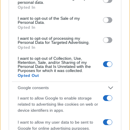
personal data.
testimoniato quotidianamente sulle pagine di
Opted In
cronaca. La Germania deve fare i conti con
I want to opt-out of the Sale of my
criticità di diversa natura, ma spesso riconducibili
Personal Data.
Opted In
alla componente religiosa. Basti pensare alla
presenza musulmana, che è sempre più forte: la
I want to opt-out of processing my
Personal Data for Targeted Advertising.
stima è di 5 milioni di musulmani, ossia il 6 per
Opted In
cento della popolazione totale. Una crescita che
I want to opt-out of Collection, Use,
ha contribuito a plasmare una società sempre più
Retention, Sale, and/or Sharing of my
Personal Data that Is Unrelated with the
multiculturale ma anche con difficoltà di
Purposes for which it was collected.
Opted Out
integrazione.
Google consents
Leggi anche:
I want to allow Google to enable storage
related to advertising like cookies on web or
Apriamo gli occhi: l’islam ci sta colonizzando
device identifiers in apps.
I want to allow my user data to be sent to
Google for online advertising purposes.