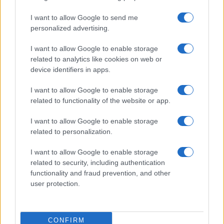
Sottovalutare i campanelli d’allarme sarebbe
I want to allow Google to send me
un errore madornale
. Pochi giorni fa l’Europa ha
personalized advertising.
messo la sua preoccupazione nero su bianco in
I want to allow Google to enable storage
un comunicato che ha accompagnato la decisione
related to analytics like cookies on web or
politica di rafforzare la cooperazione nella lotta al
device identifiers in apps.
terrorismo sia tra i ventisette Paesi membri, sia
I want to allow Google to enable storage
con i Paesi terzi. La principale fonte di
related to functionality of the website or app.
preoccupazione è il terrorismo di matrice
islamica: “Il Consiglio nota con grande
I want to allow Google to enable storage
related to personalization.
preoccupazione che la capacità della provincia di
Daesh Khorasan (ISKP) di ispirare e condurre
I want to allow Google to enable storage
operazioni esterne, anche in Europa, sta
related to security, including authentication
crescendo“, quanto ribadito dai ministri degli
functionality and fraud prevention, and other
user protection.
Esteri al termine della riunione tenuta a Bruxelles.
Possibili pericoli dall’Afghanistan ma anche dal
Medio Oriente, complice la crisi i corso.
CONFIRM