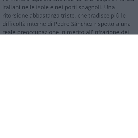
italiani nelle isole e nei porti spagnoli. Una
ritorsione abbastanza triste, che tradisce più le
difficoltà interne di Pedro Sánchez rispetto a una
reale preoccupazione in merito all’infrazione dei
regolamenti europei. Il premier socialista, isolato
sul tema migratorio e sotto pressione in patria, ha
scelto di usare l’Italia come bersaglio per
consolidare la propria immagine.
Il suo tasso di
gradimento in patria è sceso verticalmente.
Ed
è francamente paradossale constatare come, in
questo periodo, la sua fanbase più nutrita sia
proprio in Italia…