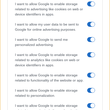
manifestazione contro il riarmo: “In piazza contro
I want to allow Google to enable storage
il riarmo sabato 21 giugno non ci sarò. Del resto,
related to advertising like cookies on web or
il Pd è stato chiaro: ci saranno singoli esponenti
device identifiers in apps.
ma come partito non aderiamo a quella
I want to allow my user data to be sent to
piattaforma”.
Google for online advertising purposes.
I want to allow Google to send me
personalized advertising.
Leggi anche:
I want to allow Google to enable storage
related to analytics like cookies on web or
Finalmente la sinistra è unita. Per il Gay Pride
device identifiers in apps.
di Budapest
I want to allow Google to enable storage
related to functionality of the website or app.
Il tema della
politica estera
, e in particolare della
I want to allow Google to enable storage
linea seguita dalla Schlein, si conferma uno dei
related to personalization.
nodi più delicati all’interno del Pd. La segretaria
ha scelto, anche per ragioni di tenuta interna, di
I want to allow Google to enable storage