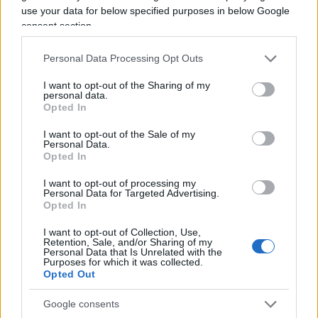
partecipi alle decisioni europee sulla difesa per
use your data for below specified purposes in below Google
consent section.
orientarle. Non sarò in piazza con chi si chiama
fuori da questo percorso”. Sulla stessa linea il
Personal Data Processing Opt Outs
senatore Alessandro Alfieri: “Noi sosteniamo una
difesa comune europea, ma questo richiede
I want to opt-out of the Sharing of my
personal data.
investimenti e riforme profonde”.
Opted In
I want to opt-out of the Sale of my
Personal Data.
Un’ulteriore lezione alla Schlein è arrivata dalla
Opted In
senatrice
Simona Malpezzi
. “Io al pranzo con il
I want to opt-out of processing my
ministro Crosetto ci andrò. Era programmato da
Personal Data for Targeted Advertising.
tempo ed era già stato rimandato. Ritengo sia
Opted In
utile raccontare il lavoro che stiamo facendo
I want to opt-out of Collection, Use,
come membri dell’Assemblea parlamentare della
Retention, Sale, and/or Sharing of my
Personal Data that Is Unrelated with the
Nato. E anche stare ad ascoltare quello che avrà
Purposes for which it was collected.
Opted Out
da dirci il ministro” le parole dell’esponente
riformista al Foglio. Non sarà dunque alla
Google consents