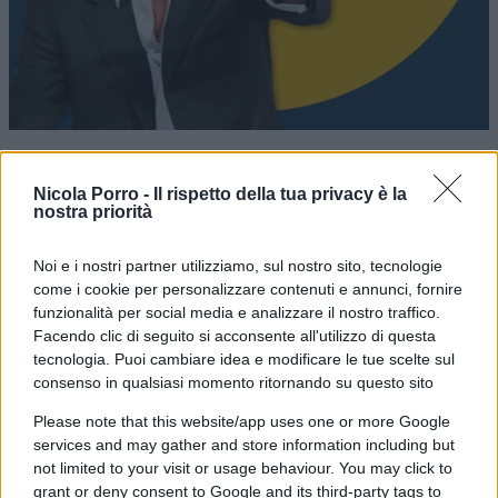
Nicola Porro -
Il rispetto della tua privacy è la
Ma la partecipazione del Pd non è passata
nostra priorità
inosservata all’interno del partito. La
minoranza
Noi e i nostri partner utilizziamo, sul nostro sito, tecnologie
riformista
ha subito sollevato dubbi e critiche.
come i cookie per personalizzare contenuti e annunci, fornire
L’eurodeputata Pina Picierno, vicepresidente del
funzionalità per social media e analizzare il nostro traffico.
Parlamento Europeo, ha parlato apertamente di
Facendo clic di seguito si acconsente all'utilizzo di questa
tecnologia. Puoi cambiare idea e modificare le tue scelte sul
“corto circuito” e di una scelta che “mina la
consenso in qualsiasi momento ritornando su questo sito
credibilità del Pd, rischiando di isolarlo”. Più
laconico il senatore Filippo Sensi: “Non sarò
Please note that this website/app uses one or more Google
services and may gather and store information including but
presente”. Chiara anche la posizione della
not limited to your visit or usage behaviour. You may click to
deputata Lia Quartapelle: “È cruciale che l’Italia
grant or deny consent to Google and its third-party tags to