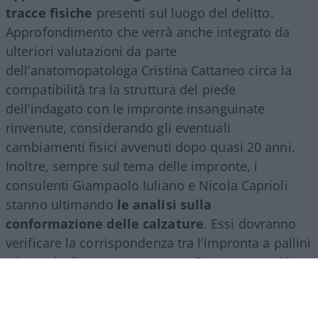
tracce fisiche
presenti sul luogo del delitto.
Approfondimento che verrà anche integrato da
ulteriori valutazioni da parte
dell’anatomopatologa Cristina Cattaneo circa la
compatibilità tra la struttura del piede
dell’indagato con le impronte insanguinate
rinvenute, considerando gli eventuali
cambiamenti fisici avvenuti dopo quasi 20 anni.
Inoltre, sempre sul tema delle impronte, i
consulenti Giampaolo Iuliano e Nicola Caprioli
stanno ultimando
le analisi sulla
conformazione delle calzature
. Essi dovranno
verificare la corrispondenza tra l’impronta a pallini
e la suola di una scarpa marca Frau numero 42.