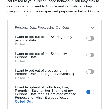
not limited to your visit or usage behaviour. You may click to
Attorno a lui si stringe ora una squadra coesa. Ci
grant or deny consent to Google and its third-party tags to
sono figure come monsignor
Fabio Fabene,
ex
use your data for below specified purposes in below Google
segretario del Dicastero per i Vescovi,
Ilson de
consent section.
Jesus Montanari
, brasiliano, esperto di America
Latina,
suor Nathalie Becquart
, punto di
Personal Data Processing Opt Outs
equilibrio tra sinodalità e governo, e padre
I want to opt-out of the Sharing of my
personal data.
Alejandro Moral Antón
, priore generale degli
Opted In
agostiniani, custode del carisma e voce ascoltata
I want to opt-out of the Sale of my
nei momenti di discernimento più delicati.
Personal Data.
Accanto a loro, teologi come
Alberto Royo Mejía
Opted In
e canonisti come il gesuita
padre Gianfranco
I want to opt-out of processing my
Ghirlanda
, hanno fornito a Prevost gli strumenti
Personal Data for Targeted Advertising.
Opted In
per trasformare la sua visione sinodale in linee
operative.
I want to opt-out of Collection, Use,
Retention, Sale, and/or Sharing of my
Personal Data that Is Unrelated with the
Purposes for which it was collected.
Il segnale è chiaro: non è in atto una rivoluzione di
Opted Out
potere, ma una riconfigurazione spirituale. Leone