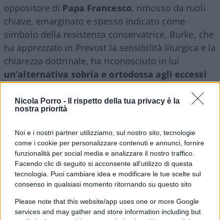
oppositore di
Papa
Francesco
, rimosso da ruoli
chiave, emarginato e spesso indicato come
simbolo della resistenza conservatrice. Burke, che
ha apprezzato in Prevost la sensibilità liturgica e la
chiarezza dottrinale, ha riconosciuto in lui
un’alternativa sobria e ortodossa agli eccessi
di ambiguità degli anni recenti
. La sua
preferenza, condivisa da altri americani come i
Nicola Porro -
Il rispetto della tua privacy è la
nostra priorità
cardinali Sean O’Malley e Joseph Tobin, ha
contribuito a sbloccare una situazione paralizzata
Noi e i nostri partner utilizziamo, sul nostro sito, tecnologie
tra nostalgici del “grande ritorno” e fautori della
come i cookie per personalizzare contenuti e annunci, fornire
“grande svolta”. Prevost , pacifista convinto e
funzionalità per social media e analizzare il nostro traffico.
Facendo clic di seguito si acconsente all'utilizzo di questa
pacificatore dialogante, con lo spirito realmente
tecnologia. Puoi cambiare idea e modificare le tue scelte sul
missionario, è stato la terza via.
consenso in qualsiasi momento ritornando su questo sito
Please note that this website/app uses one or more Google
services and may gather and store information including but