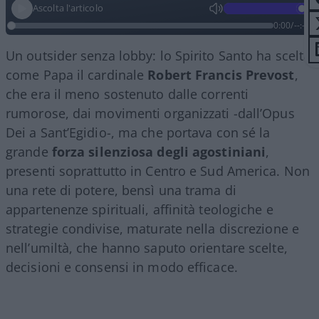
Ascolta l'articolo
0:00
/
--:--
Un outsider senza lobby: lo Spirito Santo ha scelto
come Papa il cardinale
Robert Francis Prevost
,
che era il meno sostenuto dalle correnti
rumorose, dai movimenti organizzati -dall’Opus
Dei a Sant’Egidio-, ma che portava con sé la
grande
forza silenziosa degli agostiniani
,
presenti soprattutto in Centro e Sud America. Non
una rete di potere, bensì una trama di
appartenenze spirituali, affinità teologiche e
strategie condivise, maturate nella discrezione e
nell’umiltà, che hanno saputo orientare scelte,
decisioni e consensi in modo efficace.