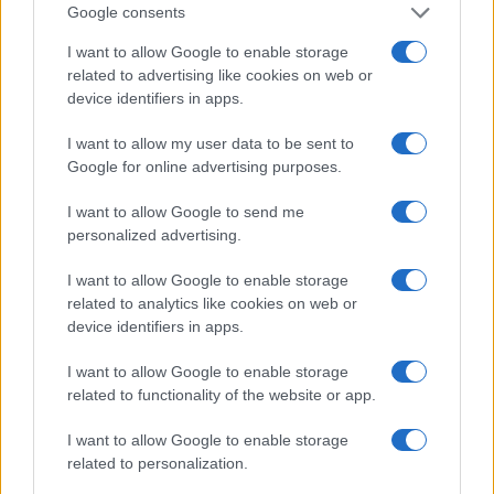
Google consents
XIV non inizierà il suo pontificato con epurazioni,
I want to allow Google to enable storage
ma con gesti di continuità ponderata. Parolin
related to advertising like cookies on web or
resta, per ora. Ma è evidente che il baricentro si
device identifiers in apps.
sposterà.
I want to allow my user data to be sent to
Google for online advertising purposes.
Gli agostiniani, che non formano una lobby nel
I want to allow Google to send me
personalized advertising.
senso tradizionale, stanno diventando una
corrente spirituale di governo: autorevole perché
I want to allow Google to enable storage
radicata in una tradizione antica, forte non per la
related to analytics like cookies on web or
device identifiers in apps.
ricchezza – che in molti casi non c’è più – ma per
la coerenza. È noto che l’Ordine di Sant’Agostino
I want to allow Google to enable storage
non naviga oggi in acque abbondanti: in mezzo
related to functionality of the website or app.
mondo i monasteri sono chiusi o abbandonati,
le
I want to allow Google to enable storage
vocazioni scarseggiano
, le opere si reggono sul
related to personalization.
sacrificio di pochi. Eppure, proprio nella povertà