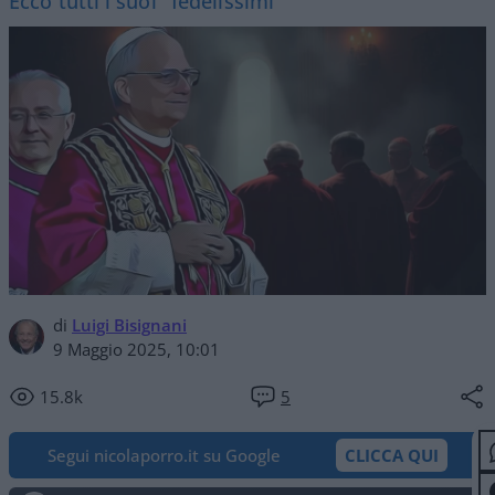
Ecco tutti i suoi "fedelissimi"
di
Luigi Bisignani
9 Maggio 2025, 10:01
15.8k
5
Segui nicolaporro.it su Google
CLICCA QUI