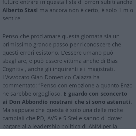
futuro entrare in questa lista di orrori subiti anche
Alberto Stasi
ma ancora non è certo, è solo il mio
sentire.
Penso che proclamare questa giornata sia un
primissimo grande passo per riconoscere che
questi errori esistono. L’essere umano può
sbagliare, e può essere vittima anche di Bias
Cognitivi, anche gli inquirenti e i magistrati.
L’Avvocato Gian Domenico Caiazza ha
commentato: “Penso con emozione a quanto Enzo
ne sarebbe orgoglioso.
E guardo con sconcerto
ai Don Abbondio nostrani che si sono astenuti
.
Ma sappiate che questa è solo una delle molte
cambiali che PD, AVS e 5 Stelle sanno di dover
pagare alla leadership politica di ANM per la
vittoria del NO”.