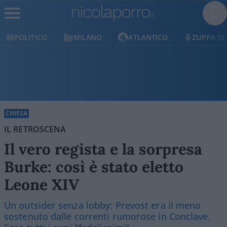
POLITICO
MILANO
ATLANTICO
ZUPPA DI
CHIESA
IL RETROSCENA
Il vero regista e la sorpresa
Burke: così è stato eletto
Leone XIV
Un outsider senza lobby: Prevost era il meno
sostenuto dalle correnti rumorose in Conclave.