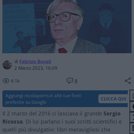
di
Fabrizio Bonali
2 Marzo 2023, 16:09
4.1k
8
Aggiungi nicolaporro.it alle tue fonti
CLICCA QUI
preferite su Google
Il 2 marzo del 2016 ci lasciava il grande
Sergio
Ricossa
. Di lui parlano i suoi scritti scientifici e
quelli più divulgativi: libri meravigliosi che