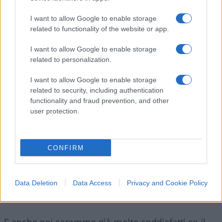
riesporre in forma più piana e più accessibile ai non
specialisti alcune delle idee contenute in quei libri, e
I want to allow Google to enable storage
a tentare di inserirle in un ripensamento della storia
related to functionality of the website or app.
delle dottrine economiche. Il risultato è questo
I want to allow Google to enable storage
saggio, che vuole essere una piccola iniziazione alla
related to personalization.
grande economia. Iniziazione piccola, cioè rapida e
sintetica; ma grande economia, cioè l’economia nei
I want to allow Google to enable storage
related to security, including authentication
suoi rapporti coi temi eterni della conoscenza, del
functionality and fraud prevention, and other
progresso, della giustizia e della libertà.
user protection.
CONFIRM
Sarei già molto soddisfatto se il lettore giungesse a
convincersi, col mio aiuto, che lo studio
dell’economia merita di essere approfondito: su altri
Data Deletion
Data Access
Privacy and Cookie Policy
testi, ovviamente”.
E anche noi saremmo già molto soddisfatti se il