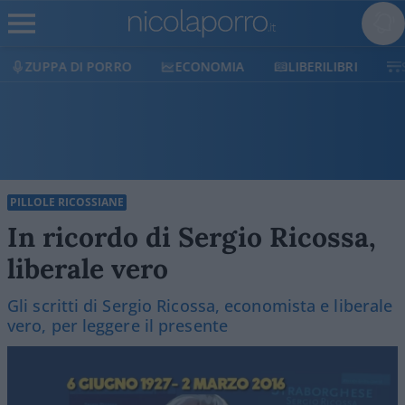
ECONOMIA
LIBERILIBRI
SHOP
SOSTIENICI
PILLOLE RICOSSIANE
In ricordo di Sergio Ricossa,
liberale vero
Gli scritti di Sergio Ricossa, economista e liberale
vero, per leggere il presente