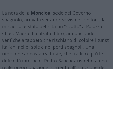
La nota della
Moncloa
, sede del Governo
spagnolo, arrivata senza preavviso e con toni da
minaccia, è stata definita un “ricatto” a Palazzo
Chigi: Madrid ha alzato il tiro, annunciando
verifiche a tappeto che rischiano di colpire i turisti
italiani nelle isole e nei porti spagnoli. Una
ritorsione abbastanza triste, che tradisce più le
difficoltà interne di Pedro Sánchez rispetto a una
reale preoccupazione in merito all’infrazione dei
regolamenti europei. Il premier socialista, isolato
sul tema migratorio e sotto pressione in patria, ha
scelto di usare l’Italia come bersaglio per
consolidare la propria immagine.
Il suo tasso di
gradimento in patria è sceso verticalmente.
Ed
è francamente paradossale constatare come, in