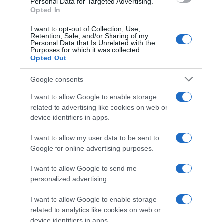
Personal Data for Targeted Advertising.
affettuosamente silente, lontano ma indimenticato di
Opted In
un manipolo di incoscienti. Gente che, “con fede in sé
I want to opt-out of Collection, Use,
e poco altro”, coltiva la dissennata ambizione di
Retention, Sale, and/or Sharing of my
Personal Data that Is Unrelated with the
“liberare” quelle coscienze prima occupate
Purposes for which it was collected.
Opted Out
dall’egemonia e poi razziate dal cinismo della
delusione degli ultimi trent’anni di vita italiana. Non
Google consents
è solo un maestro: è il capostipite. Di una stirpe di
I want to allow Google to enable storage
eccentrici”.
related to advertising like cookies on web or
device identifiers in apps.
Ed eccoci qui, eccentrici. Per un commosso ma
I want to allow my user data to be sent to
vivo ricordo del maestro. E con
le sue parole, che
Google for online advertising purposes.
scrisse in premessa al suo fondamentale libro
Impariamo l’economia
– BUR , maggio 1994: “
Dopo
I want to allow Google to send me
personalized advertising.
aver pubblicato
La fine dell’economia (Milano,
1986) e Aspetti attuali della teoria economica
I want to allow Google to enable storage
neoclassica (Torino, 1991)
mi sentivo pronto a
related to analytics like cookies on web or
device identifiers in apps.