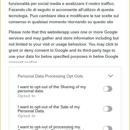
funzionalità per social media e analizzare il nostro traffico.
clima apertamente ostile, le ragioni del liberalismo. È
Facendo clic di seguito si acconsente all'utilizzo di questa
stato a lungo una voce solitaria: ma più di recente, in
tecnologia. Puoi cambiare idea e modificare le tue scelte sul
conseguenza soprattutto della sua predicazione
consenso in qualsiasi momento ritornando su questo sito
coraggiosa, ha potuto assistere a una piccola
Please note that this website/app uses one or more Google
“rinascita” delle forze del liberalismo nostrano. [….]
services and may gather and store information including but
not limited to your visit or usage behaviour. You may click to
Gran parte del merito è riconducibile alle iniziative di
grant or deny consent to Google and its third-party tags to
Sergio Ricossa. Alla sua prosa affascinante, alla sua
use your data for below specified purposes in below Google
capacità di parlare a tutti – e conquistare così alle
consent section.
idee di libertà le nuove generazioni”.
Personal Data Processing Opt Outs
I want to opt-out of the Sharing of my
personal data.
E ancora, nella
prefazione alla riedizione del
Opted In
libro di Ricossa
Straborghese
– Istituto Bruno
I want to opt-out of the Sale of my
Leoni Libri, 2010: “
Per questo, Ricossa non è solo un
Personal Data.
Opted In
autore che ci è caro, un classico nostro. Sergio
Ricossa è qualcosa di più.
Malgré soi
, è il padre oggi
I want to opt-out of processing my