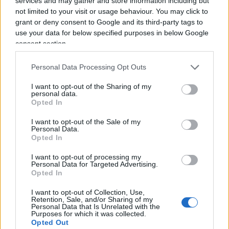
services and may gather and store information including but
not limited to your visit or usage behaviour. You may click to
Inchiesta Covid, quali sono le vere colpe di
grant or deny consent to Google and its third-party tags to
Conte e Speranza
use your data for below specified purposes in below Google
consent section.
Personal Data Processing Opt Outs
Tutto ruota attorno alla mancata chiusura della
Val Seriana. I magistrati bergamaschi hanno
I want to opt-out of the Sharing of my
personal data.
cercato di capire se il ritardo nel realizzare la zona
Opted In
rossa a Nembro e Alzano Lombardo possa aver
I want to opt-out of the Sale of my
accelerato la diffusione del virus e, di fatto,
Personal Data.
Opted In
provocato a incrementare esponenzialmente il
numero delle vittime nella Bergamasca. Gli
I want to opt-out of processing my
Personal Data for Targeted Advertising.
indagati sono 19 nel complesso, tra cui appunto
Opted In
l’ex premier e l’ex ministro della Salute, oltre a
I want to opt-out of Collection, Use,
Attilio Fontana
,
Giulio Gallera
e ad una grossa
Retention, Sale, and/or Sharing of my
Personal Data that Is Unrelated with the
fetta dei dirigenti di viale Lungotevere Ripa 1
Purposes for which it was collected.
Opted Out
come
Franco Locatelli
(presidente del Css) e