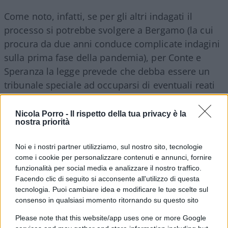
Come noto, infatti, se per gli altri indagati il
processo si potrebbe svolgere a Bergamo (la cui
procura da due anni conduce complicate indagini
sulla prima fase della pandemia), per Conte e
Speranza la legge prevede che debba essere un
tribunale speciale ad occuparsi di eventuali reati
commessi nell’esercizio delle loro funzioni
governative. Il pm
Antonio Chiappani
nelle
Nicola Porro -
Il rispetto della tua privacy è la
nostra priorità
scorse settimane aveva spedito tutti i faldoni a
Brescia (con l’accusa di omicidio ed epidemia
Noi e i nostri partner utilizziamo, sul nostro sito, tecnologie
colposi) ai tre colleghi bresciani presieduti da
come i cookie per personalizzare contenuti e annunci, fornire
Maria Rosa Pipponzi, i quali hanno deciso di
funzionalità per social media e analizzare il nostro traffico.
Facendo clic di seguito si acconsente all'utilizzo di questa
interrogare i diretti interessati.
tecnologia. Puoi cambiare idea e modificare le tue scelte sul
consenso in qualsiasi momento ritornando su questo sito
Per approfondire
Please note that this website/app uses one or more Google