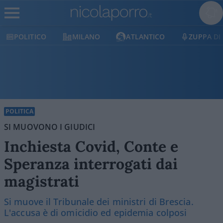
POLITICO
MILANO
ATLANTICO
ZUPPA DI
POLITICA
SI MUOVONO I GIUDICI
Inchiesta Covid, Conte e
Speranza interrogati dai
magistrati
Si muove il Tribunale dei ministri di Brescia.
L'accusa è di omicidio ed epidemia colposi