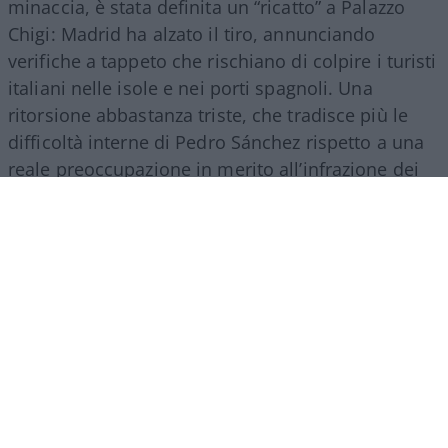
minaccia, è stata definita un “ricatto” a Palazzo
Chigi: Madrid ha alzato il tiro, annunciando
verifiche a tappeto che rischiano di colpire i turisti
italiani nelle isole e nei porti spagnoli. Una
ritorsione abbastanza triste, che tradisce più le
difficoltà interne di Pedro Sánchez rispetto a una
reale preoccupazione in merito all’infrazione dei
regolamenti europei. Il premier socialista, isolato
sul tema migratorio e sotto pressione in patria, ha
scelto di usare l’Italia come bersaglio per
consolidare la propria immagine.
Il suo tasso di
gradimento in patria è sceso verticalmente.
Ed
è francamente paradossale constatare come, in
questo periodo, la sua fanbase più nutrita sia
proprio in Italia…