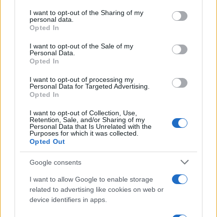
La Khelif ha poi ripercorso la sua storia e ha colto
I want to opt-out of the Sharing of my
l’occasione per un po’ di sano vittimismo,
personal data.
Opted In
parlando di
bullismo
nei suoi confronti e di
comportamenti contrari ai precetti olimpici:
I want to opt-out of the Sale of my
Personal Data.
“Spero almeno che dopo questa vittoria non ci
Opted In
saranno più attacchi simili in futuro”. La pugile ha
I want to opt-out of processing my
denunciato la campagna feroce nei suoi confronti,
Personal Data for Targeted Advertising.
ricordando che dal 2018 ha gareggiato sotto
Opted In
l’autorità dell’
Iba
, la federazione che l’ha
I want to opt-out of Collection, Use,
squalificata per i livelli di testosterone fuori dalla
Retention, Sale, and/or Sharing of my
Personal Data that Is Unrelated with the
norma in occasione dei Mondiali. Esiti dei test di
Purposes for which it was collected.
Opted Out
cui non ha parlato ed è un peccato, perchè
avrebbe potuto mettere un punto alla questione,
Google consents
quantomeno con il suo punto di vista. C’è anche
I want to allow Google to enable storage
da dire che nessuno le ha fatto la domanda, ma
related to advertising like cookies on web or
questo è un altro discorso.
device identifiers in apps.