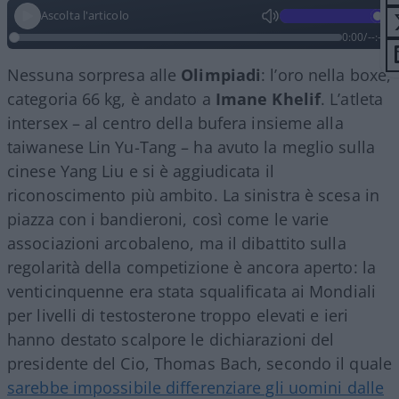
Ascolta l'articolo
0:00
/
--:--
Nessuna sorpresa alle
Olimpiadi
: l’oro nella boxe,
categoria 66 kg, è andato a
Imane Khelif
. L’atleta
intersex – al centro della bufera insieme alla
taiwanese Lin Yu-Tang – ha avuto la meglio sulla
cinese Yang Liu e si è aggiudicata il
riconoscimento più ambito. La sinistra è scesa in
piazza con i bandieroni, così come le varie
associazioni arcobaleno, ma il dibattito sulla
regolarità della competizione è ancora aperto: la
venticinquenne era stata squalificata ai Mondiali
per livelli di testosterone troppo elevati e ieri
hanno destato scalpore le dichiarazioni del
presidente del Cio, Thomas Bach, secondo il quale
sarebbe impossibile differenziare gli uomini dalle