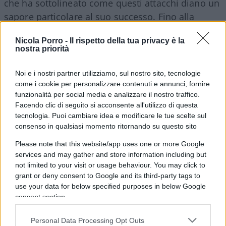
che ha sottolineato come questi attacchi diano un
sapore particolare al suo successo. Fino alla
sparata: “
Sono diventata una donna forte con
Nicola Porro -
Il rispetto della tua privacy è la
poteri speciali
. E dal ring ho mandato un
nostra priorità
messaggio a coloro che erano contro di me”.
Noi e i nostri partner utilizziamo, sul nostro sito, tecnologie
come i cookie per personalizzare contenuti e annunci, fornire
Leggi anche:
funzionalità per social media e analizzare il nostro traffico.
Facendo clic di seguito si acconsente all'utilizzo di questa
Caro Porro, sono un endocrinologo: ti spiego
tecnologia. Puoi cambiare idea e modificare le tue scelte sul
consenso in qualsiasi momento ritornando su questo sito
perché Khelif ha troppo vantaggio
L’ex presidente della boxe Ue rompe il silenzio:
Please note that this website/app uses one or more Google
services and may gather and store information including but
“Con Khelif incontri iniqui”
not limited to your visit or usage behaviour. You may click to
Lin come Khelif, si gioca l’oro. Ma l’avversaria
grant or deny consent to Google and its third-party tags to
non ci sta: il gesto che infiamma le Olimpiadi
use your data for below specified purposes in below Google
consent section.
Personal Data Processing Opt Outs