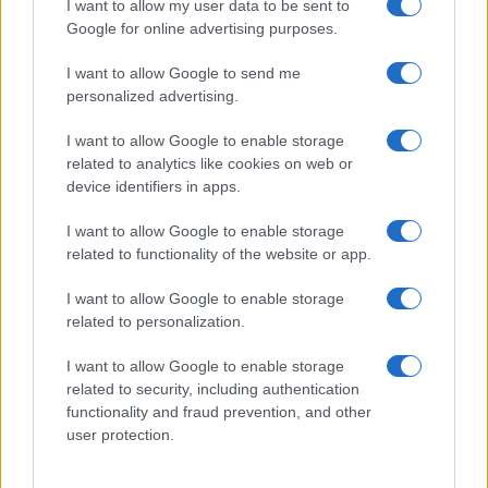
I want to allow my user data to be sent to
La Khelif è pronta a tornare in patria e festeggiare
Google for online advertising purposes.
la vittoria dell’oro con i suoi connazionali, al suo
I want to allow Google to send me
fianco sin dall’inizio dei Giochi. Difficilmente le
personalized advertising.
polemiche torneranno qui: tra le parole di Bach e
le posizioni dell’Iba, si discuterà ancora a lungo di
I want to allow Google to enable storage
related to analytics like cookies on web or
regole, test e valori. Un unico enorme ostacolo:
device identifiers in apps.
l’
ideologia
imperante, per cui tutto può andare
bene nel solco dell’inclusività. E il Cio non ha
I want to allow Google to enable storage
related to functionality of the website or app.
fornito molte rassicurazioni da questo punto di
vista…
I want to allow Google to enable storage
related to personalization.
I want to allow Google to enable storage
Franco Lodige, 10 agosto 2024
related to security, including authentication
functionality and fraud prevention, and other
user protection.
Nicolaporro.it è anche su Whatsapp. È
sufficiente
cliccare qui
per iscriversi al canale ed