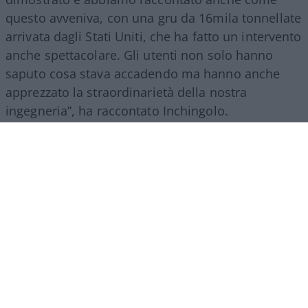
questo avveniva, con una gru da 16mila tonnellate
arrivata dagli Stati Uniti, che ha fatto un intervento
anche spettacolare. Gli utenti non solo hanno
saputo cosa stava accadendo ma hanno anche
apprezzato la straordinarietà della nostra
ingegneria”, ha raccontato Inchingolo.
Il racconto del Gruppo Fs, ha aggiunto l’esperto, si
estende poi a tutte le attività svolte nel mondo.
“Siamo molto presenti all’estero, lo facciamo con
il trasporto treni ma soprattutto con l’ingegneria:
la metropolitana di Riad è stata fatta con la
direzione dei lavori da parte di
FS Engeneering
.
Siamo riconosciuti come un’eccellenza non solo
per l’esercizio ferroviario ma anche per la
realizzazione e progettazione dei lavori in questo