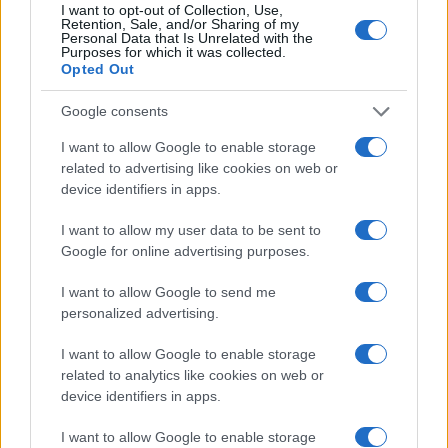
ha anche sottolineato la necessità di un pieno
I want to opt-out of Collection, Use,
Retention, Sale, and/or Sharing of my
accesso ai siti per garantire che il materiale non
Personal Data that Is Unrelated with the
Purposes for which it was collected.
venga spostato e nascosto.
Opted Out
Google consents
Nel giugno 2025 alcuni siti nucleari iraniani
(Fordow, Isfahan e Natanz) sono stati danneggiati
I want to allow Google to enable storage
related to advertising like cookies on web or
da attacchi aerei, Grossi ha comunque
device identifiers in apps.
confermato che le scorte di uranio non sono state
compromesse e rimangono negli impianti
I want to allow my user data to be sent to
Google for online advertising purposes.
danneggiati. Le sue dichiarazioni portano, a chi
desidera capire il non detto, a far suo il test
I want to allow Google to send me
dell’anatra o duck test: se sembra un’anatra, nuota
personalized advertising.
come un’anatra e starnazza come un’anatra, allora
I want to allow Google to enable storage
probabilmente è un’anatra.
related to analytics like cookies on web or
device identifiers in apps.
I want to allow Google to enable storage