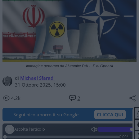
Immagine generata da AI tramite DALL·E di OpenAI
di
Michael Sfaradi
31 Ottobre 2025, 15:00
4.2k
2
Segui nicolaporro.it su Google
CLICCA QUI
Ascolta l'articolo
0:00
/
--:--