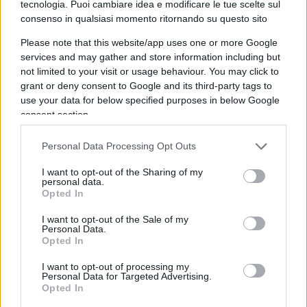
tecnologia. Puoi cambiare idea e modificare le tue scelte sul
60% nonostante le limitazioni imposte
consenso in qualsiasi momento ritornando su questo sito
dall’accordo nucleare del 2015, si ha in pratica la
Please note that this website/app uses one or more Google
quadratura del cerchio. Rafael Grossi non è
services and may gather and store information including but
riuscito, o non ha potuto, dire ciò che sa.
not limited to your visit or usage behaviour. You may click to
Possiamo capirlo, la sua non è una posizione
grant or deny consent to Google and its third-party tags to
use your data for below specified purposes in below Google
facile considerando che da sempre l’AIEA è
consent section.
costretta a muoversi in Iran come un funambolo
sul filo d’acciaio. E più tempo passa più questo
Personal Data Processing Opt Outs
filo si fa sottile.
I want to opt-out of the Sharing of my
personal data.
Opted In
A seguito del conflitto di giugno e della
I want to opt-out of the Sale of my
Personal Data.
sospensione della cooperazione con l’AIEA da
Opted In
parte dell’Iran, gli ispettori hanno avuto un
I want to opt-out of processing my
accesso limitato ai siti nucleari e la verifica dello
Personal Data for Targeted Advertising.
Opted In
stato delle scorte è diventata più difficile. Grossi