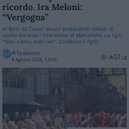
ricordo. Ira Meloni:
“Vergogna”
Al Bois du Cazier alcuni sindacalisti voltati di
spalle durante l'intervento di Mattarella. La Cgil:
"Non siamo stati noi". Confessa il Fgtb
di
Redazione
2k
14
8 Agosto 2026, 13:50