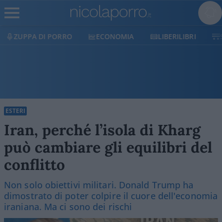
ECONOMIA
LIBERILIBRI
SHOP
SOSTIENICI
ESTERI
Iran, perché l’isola di Kharg
può cambiare gli equilibri del
conflitto
Non solo obiettivi militari. Donald Trump ha
dimostrato di poter colpire il cuore dell'economia
iraniana. Ma ci sono dei rischi