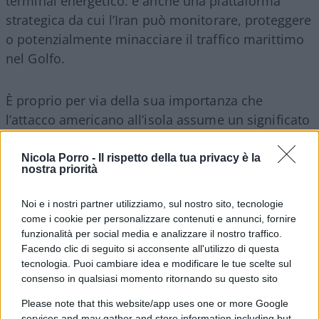
terminal energetico: è anche una piattaforma
strategica da cui l’Iran può monitorare, proteggere
o potenzialmente minacciare il traffico marittimo
nel Golfo.
È proprio per via della sua importanza che
l’attacco americano all’isola assume un significato
che va ben oltre il semplice raid. Colpire Kharg
equivale a
dimostrare al mondo che gli Stati
Nicola Porro -
Il rispetto della tua privacy è la
nostra priorità
Uniti sono in grado di raggiungere con facilità
il cuore dell’economia iraniana
. Non si tratta,
Noi e i nostri partner utilizziamo, sul nostro sito, tecnologie
pertanto, solo di un’operazione militare, ma anche
come i cookie per personalizzare contenuti e annunci, fornire
di un chiaro messaggio politico: Washington può,
funzionalità per social media e analizzare il nostro traffico.
Facendo clic di seguito si acconsente all'utilizzo di questa
in qualunque momento, mettere sotto pressione il
tecnologia. Puoi cambiare idea e modificare le tue scelte sul
sistema che consente a Teheran di finanziare la
consenso in qualsiasi momento ritornando su questo sito
propria politica regionale e sostenere le proprie
Please note that this website/app uses one or more Google
capacità militari.
services and may gather and store information including but