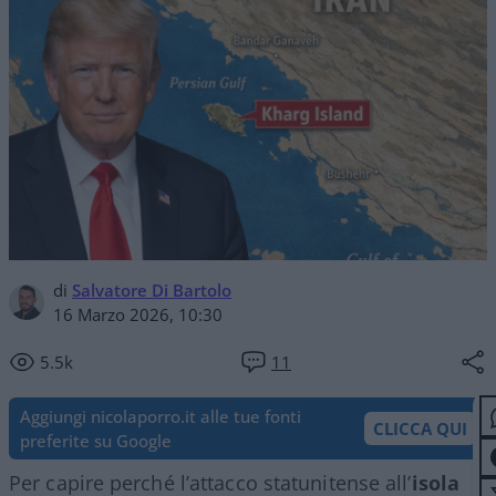
di
Salvatore Di Bartolo
16 Marzo 2026, 10:30
5.5k
11
Aggiungi nicolaporro.it alle tue fonti
CLICCA QUI
preferite su Google
Per capire perché l’attacco statunitense all’
isola