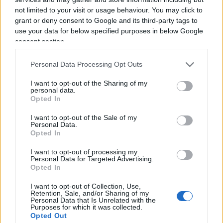
not limited to your visit or usage behaviour. You may click to
grant or deny consent to Google and its third-party tags to
use your data for below specified purposes in below Google
Il fatto che gli impianti petroliferi presenti
consent section.
sull’isola non siano stati distrutti suggerirebbe
inoltre una possibile dimensione di
deterrenza.
Personal Data Processing Opt Outs
Gli Stati Uniti hanno dato prova di poter colpire il
I want to opt-out of the Sharing of my
personal data.
punto più sensibile dell’economia iraniana,
Opted In
evitando — almeno per ora — di infliggere il colpo
I want to opt-out of the Sale of my
in grado di scatenare una crisi energetica globale.
Personal Data.
Opted In
Leggi anche:
I want to opt-out of processing my
Personal Data for Targeted Advertising.
Opted In
Crisi di Hormuz: Putin incassa 150 milioni in
I want to opt-out of Collection, Use,
più al giorno
Retention, Sale, and/or Sharing of my
Personal Data that Is Unrelated with the
La battaglia di Hormuz, il cambio di regime e la
Purposes for which it was collected.
Opted Out
conclusione da evitare