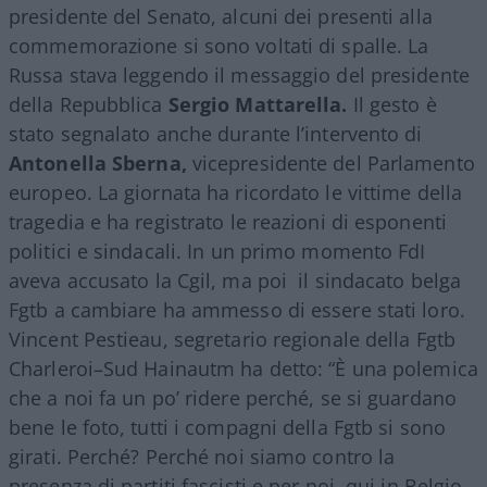
presidente del Senato, alcuni dei presenti alla
commemorazione si sono voltati di spalle. La
Russa stava leggendo il messaggio del presidente
della Repubblica
Sergio Mattarella.
Il gesto è
stato segnalato anche durante l’intervento di
Antonella Sberna,
vicepresidente del Parlamento
europeo. La giornata ha ricordato le vittime della
tragedia e ha registrato le reazioni di esponenti
politici e sindacali. In un primo momento FdI
aveva accusato la Cgil, ma poi il sindacato belga
Fgtb a cambiare ha ammesso di essere stati loro.
Vincent Pestieau, segretario regionale della Fgtb
Charleroi–Sud Hainautm ha detto: “È una polemica
che a noi fa un po’ ridere perché, se si guardano
bene le foto, tutti i compagni della Fgtb si sono
girati. Perché? Perché noi siamo contro la
presenza di partiti fascisti e per noi, qui in Belgio,