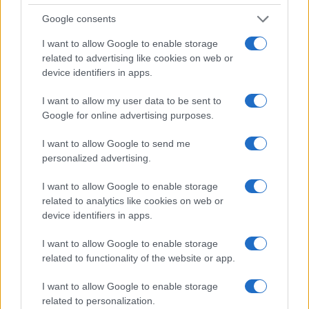
Google consents
I want to allow Google to enable storage
Quali saranno le prossime mosse di Washington è
related to advertising like cookies on web or
ancora difficile stabilirlo. Dopo questo primo
device identifiers in apps.
attacco sferrato contro Kharg, rivolto
I want to allow my user data to be sent to
esclusivamente verso
obiettivi militari,
si
Google for online advertising purposes.
aprono diversi scenari. Nel più prudente, l’attacco
I want to allow Google to send me
resterebbe soprattutto un segnale: una
personalized advertising.
dimostrazione di forza volta a
limitare le
capacità militari iraniane
nel Golfo e a
I want to allow Google to enable storage
related to analytics like cookies on web or
scoraggiare azioni contro il traffico marittimo
device identifiers in apps.
internazionale, in particolare legate al transito
delle navi attraverso lo Stretto di Hormuz. In
I want to allow Google to enable storage
related to functionality of the website or app.
questo caso il conflitto rimarrebbe più
circoscritto.
I want to allow Google to enable storage
related to personalization.