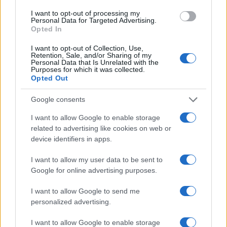
I want to opt-out of processing my
Personal Data for Targeted Advertising.
Leggi anche:
Opted In
I want to opt-out of Collection, Use,
Kiev, lo scandalo corruzione è enorme. A
Retention, Sale, and/or Sharing of my
Personal Data that Is Unrelated with the
rischio il sogno Ue
Purposes for which it was collected.
Opted Out
Google consents
Non sorprende, dunque, che nella politica
I want to allow Google to enable storage
italiana qualcuno possa farsi delle domande
:
related to advertising like cookies on web or
device identifiers in apps.
Matteo Salvini ha lanciato l’allarme – “Potremmo
stare alimentando corruzione con i nostri soldi”,
I want to allow my user data to be sent to
ha detto, sottolineando che due ministri coinvolti
Google for online advertising purposes.
sono già caduti nell’indagine. Anche perché Roma
I want to allow Google to send me
contribuisce in maniera significativa, basti
personalized advertising.
pensare ai numeri (ufficiali) sulle armi: gli undici
pacchetti di aiuti militari inviati fino ad oggi
I want to allow Google to enable storage