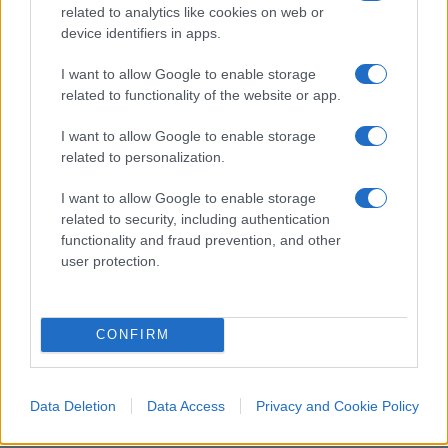
related to analytics like cookies on web or
valgono tra i 2,5 e i 3 miliardi di euro. E, ancora, i
device identifiers in apps.
contributi previsti nei vari pacchetti internazionali,
come il già citato European Peace Facility e i vari
I want to allow Google to enable storage
related to functionality of the website or app.
budget support, senza dimenticare gli aiuti
umanitari e i soldi stanziati per i rifugiati e i
I want to allow Google to enable storage
progetti di sviluppo.
related to personalization.
I want to allow Google to enable storage
Insomma: non è solo la guerra. C’è un doppio
related to security, including authentication
binario: da un lato il sostegno occidentale che –
functionality and fraud prevention, and other
user protection.
bene o male – tiene a galla l’Ucraina; dall’altro, un
sistema interno al Paese che rischia di inghiottire
parte di quei fondi con pratiche corruttive. Se
CONFIRM
davvero vogliamo che quei miliardi non diventino
manna per oligarchi e corrotti,
la trasparenza
non può essere un optional
. E l’Italia, con il
Data Deletion
Data Access
Privacy and Cookie Policy
conto che paga, dovrebbe pretendere che ogni