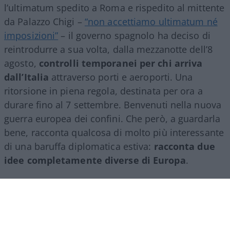
l’ultimatum spedito a Roma e rispedito al mittente
da Palazzo Chigi –
“non accettiamo ultimatum né
imposizioni”
– il governo spagnolo ha deciso di
reintrodurre a sua volta, dalla mezzanotte dell’8
agosto,
controlli temporanei per chi arriva
dall’Italia
attraverso porti e aeroporti. Una
ritorsione in piena regola, destinata per ora a
durare fino al 7 settembre. Benvenuti nella nuova
guerra europea dei confini. Che però, a guardarla
bene, racconta qualcosa di molto più interessante
di una baruffa diplomatica estiva:
racconta due
idee completamente diverse di Europa
.