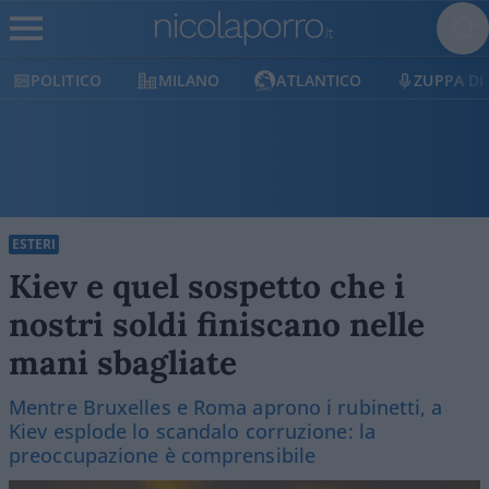
MILANO
ATLANTICO
ZUPPA DI PORRO
E
ESTERI
Kiev e quel sospetto che i
nostri soldi finiscano nelle
mani sbagliate
Mentre Bruxelles e Roma aprono i rubinetti, a
Kiev esplode lo scandalo corruzione: la
preoccupazione è comprensibile