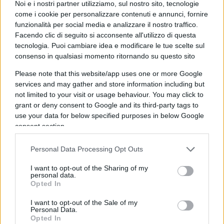
dalla corruzione, Kiev deve agire con rapidità e
Noi e i nostri partner utilizziamo, sul nostro sito, tecnologie
come i cookie per personalizzare contenuti e annunci, fornire
serietà per indagare queste accuse” l’analisi
funzionalità per social media e analizzare il nostro traffico.
all’Ansa di un alto diplomatico europeo: “La rete
Facendo clic di seguito si acconsente all'utilizzo di questa
energetica ucraina è già sottoposta a una
tecnologia. Puoi cambiare idea e modificare le tue scelte sul
pressione enorme a causa dei continui attacchi
consenso in qualsiasi momento ritornando su questo sito
russi e non può permettersi di essere indebolita
Please note that this website/app uses one or more Google
anche dall’interno: le accuse di corruzione
services and may gather and store information including but
not limited to your visit or usage behaviour. You may click to
danneggiano la reputazione internazionale
grant or deny consent to Google and its third-party tags to
dell’Ucraina”. “Rimane fondamentale continuare a
use your data for below specified purposes in below Google
sostenere l’Ucraina” ha spiegato la ministra
consent section.
danese degli Affari economici Stephanie Lise –
Personal Data Processing Opt Outs
della Presidenza di turno Ue – ma “l’Ucraina dovrà
impegnarsi costantemente per le riforme e per
I want to opt-out of the Sharing of my
personal data.
rafforzare tutte le componenti della società.
Opted In
Questo vale anche per le componenti
I want to opt-out of the Sale of my
anticorruzione. Ma non ci dovrebbero essere
Personal Data.
dubbi sul forte sostegno europeo all’Ucraina”.
Opted In