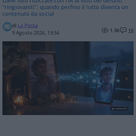
Dalle foto ritoccate con l’IA ai volti dei defunti
“ringiovaniti”: quando perfino il lutto diventa un
contenuto da social
di
La Posta
1.9k
10
9 Agosto 2026, 19:56