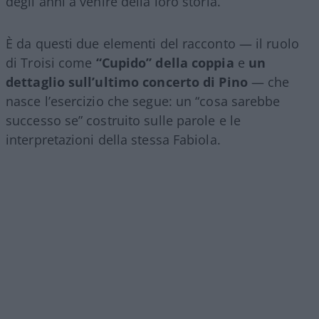
degli anni a venire della loro storia.
È da questi due elementi del racconto — il ruolo
di Troisi come
“Cupido” della coppia
e
un
dettaglio sull’ultimo concerto di Pino
— che
nasce l’esercizio che segue: un “cosa sarebbe
successo se” costruito sulle parole e le
interpretazioni della stessa Fabiola.