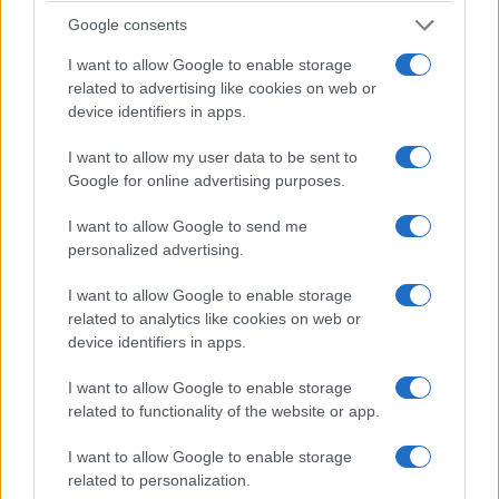
Google consents
I want to allow Google to enable storage
related to advertising like cookies on web or
device identifiers in apps.
I want to allow my user data to be sent to
Google for online advertising purposes.
I want to allow Google to send me
personalized advertising.
I want to allow Google to enable storage
Fabiola non crede che quella separazione sarebbe
related to analytics like cookies on web or
diventata un divorzio formale. Pensa che lei e
device identifiers in apps.
Pino avrebbero continuato a discutere, ad
I want to allow Google to enable storage
“arrabbiarsi” — usa proprio questa parola ma che
related to functionality of the website or app.
non sarebbero riusciti a disfare quel “noi”
fortemente voluto fin dall’inizio. È la stessa logica
I want to allow Google to enable storage
related to personalization.
per cui, oggi, associa la fine imminente e