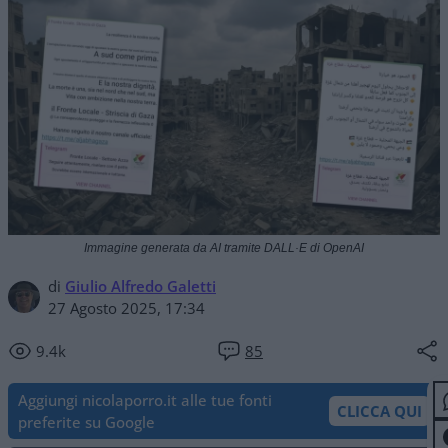
Immagine generata da AI tramite DALL·E di OpenAI
di
Giulio Alfredo Galetti
27 Agosto 2025, 17:34
9.4k
85
Aggiungi nicolaporro.it alle tue fonti
CLICCA QUI
preferite su Google