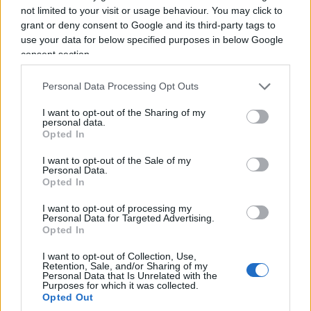
di Capodanno”, fossero
un messaggio in codice
not limited to your visit or usage behaviour. You may click to
rivolto a loro due
. Una dichiarazione mandata in
grant or deny consent to Google and its third-party tags to
mondovisione a chi, quella sera, aveva scelto di
use your data for below specified purposes in below Google
consent section.
non ascoltare.
Personal Data Processing Opt Outs
È un dettaglio che, letto oggi, acquista
il peso di
I want to opt-out of the Sharing of my
un presagio
. Se quel segnale fosse arrivato — se
personal data.
Fabiola avesse acceso la televisione quella notte,
Opted In
se le parole di quelle due canzoni fossero state
I want to opt-out of the Sale of my
Personal Data.
raccolte e non lasciate cadere — la storia tra i due
Opted In
si sarebbe chiusa diversamente nei quattro giorni
I want to opt-out of processing my
che restavano? O il destino, come dice lei stessa
Personal Data for Targeted Advertising.
parlando del caso e del non caso nella loro storia,
Opted In
aveva già scritto un’altra pagina, indipendente da
I want to opt-out of Collection, Use,
qualunque riavvicinamento?
Retention, Sale, and/or Sharing of my
Personal Data that Is Unrelated with the
Purposes for which it was collected.
Opted Out