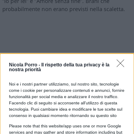
“Io per lei” e “Amore senza fine”. Brani che
probabilmente non erano previsti nella scaletta.
Nicola Porro -
Il rispetto della tua privacy è la
nostra priorità
Noi e i nostri partner utilizziamo, sul nostro sito, tecnologie
come i cookie per personalizzare contenuti e annunci, fornire
funzionalità per social media e analizzare il nostro traffico.
Facendo clic di seguito si acconsente all'utilizzo di questa
tecnologia. Puoi cambiare idea e modificare le tue scelte sul
Lei quella diretta non la seguì ma con il tempo è
consenso in qualsiasi momento ritornando su questo sito
arrivata a una convinzione: quei brani,
semplicemente sbagliati per un contesto da “notte
Please note that this website/app uses one or more Google
services and may gather and store information including but