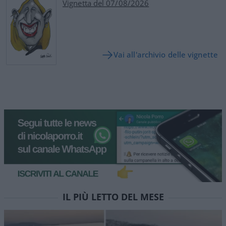
Vignetta del 07/08/2026
Vai all'archivio delle vignette
Corte dei conti, la riforma a
metà: si poteva fare di più
Chi firma non deve avere paura, chi paga le tasse
nemmeno. La magistratura contabile non deve
solo punire, ma aiutare la buona
amministrazione
di
Luigi Bisignani