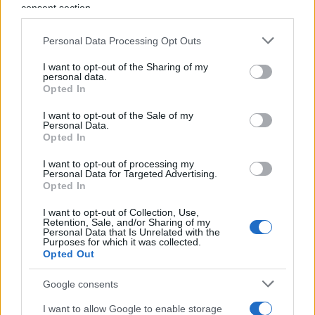
consent section.
peccato di eccessiva indulgenza verso certe derive
giudiziarie e nel pregiudizio verso le forze di
Personal Data Processing Opt Outs
polizia, questa non è una buona ragione per
I want to opt-out of the Sharing of my
scivolare nella direzione opposta, trasformando
personal data.
Opted In
ogni atto giudiziario in un affronto politico.
I want to opt-out of the Sale of my
Personal Data.
Non regge nemmeno, sul piano concettuale, l’idea
Opted In
di “attaccare la magistratura” come se si trattasse
I want to opt-out of processing my
di un blocco monolitico e ideologicamente ostile.
Personal Data for Targeted Advertising.
Opted In
La magistratura è composta da circa ottomila
donne e uomini, teste pensanti, con sensibilità e
I want to opt-out of Collection, Use,
Retention, Sale, and/or Sharing of my
inclinazioni diverse — talvolta anche molto vicine
Personal Data that Is Unrelated with the
Purposes for which it was collected.
alla cultura di destra — che certamente non
Opted Out
possono riconoscersi in questo atteggiamento
perennemente conflittuale e diffidente.
Google consents
Delegittimare un intero ordine per un singolo atto
I want to allow Google to enable storage