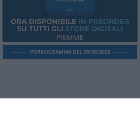
Obiettivi comprensibili, ma forse come si ripete
sempre in questi casi era l’occasione per fare di
più. I veri problemi della Corte non finiscono
infatti.,con la responsabilità erariale.
Ci sono
giudizi che durano anni
, con un costo anche per