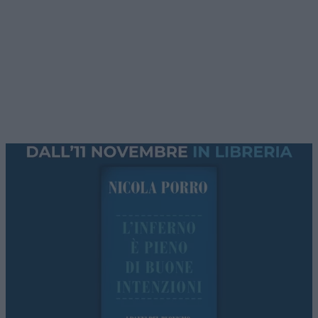
nuovi ordini. Cinque secoli dopo, per ogni
Governo la regola è persino più semplice: se fa,
perché fa; se non fa, perché non fa; se fa, poteva
fare meglio.
Le ragioni per mettere mano alla Corte dei conti
non mancavano.
La famosa “paura della firma”
non è soltanto un’invenzione della politica:
sindaci, amministratori e dirigenti conoscono
bene il paradosso di una pubblica
amministrazione nella quale, qualche volta, non
decidere è diventato più conveniente che
decidere. Il Governo ha scelto di affrontare il
problema restringendo il perimetro della colpa
grave, limitando in alcuni casi l’esposizione
patrimoniale di chi amministra e intervenendo
sull’organizzazione della magistratura contabile.