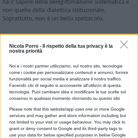
ha il sapore della delegittimazione sistematica e
non quello della dialettica istituzionale.
Soprattutto, non è un bello spettacolo.
È peraltro una contraddizione palese promettere
Nicola Porro -
Il rispetto della tua privacy è la
nostra priorità
ai cittadini più sicurezza, pene esemplari e
tolleranza zero per i piccoli reati — che pure
Noi e i nostri partner utilizziamo, sul nostro sito, tecnologie
minano ogni giorno la nostra libertà e serenità —
come i cookie per personalizzare contenuti e annunci, fornire
e poi insorgere con accuse di interferenza politica
funzionalità per social media e analizzare il nostro traffico.
Facendo clic di seguito si acconsente all'utilizzo di questa
quando la magistratura esercita le sue funzioni su
tecnologia. Puoi cambiare idea e modificare le tue scelte sul
un rappresentante di spicco della destra. Così
consenso in qualsiasi momento ritornando su questo sito
come è contraddittorio rivendicare la propria
Please note that this website/app uses one or more Google
vicinanza alle forze dell’ordine
, salvo poi
services and may gather and store information including but
cogliere ogni occasione utile per
delegittimare la
not limited to your visit or usage behaviour. You may click to
magistratura
, che delle stesse forze dell’ordine è
grant or deny consent to Google and its third-party tags to
use your data for below specified purposes in below Google
naturale interlocutore. Se la sinistra ha spesso