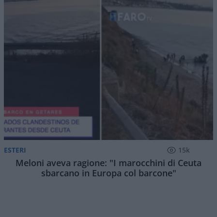
1.4k
0
8 Agosto 2026, 19:00
Machiavelli,
davanti alla recente riforma della
Corte dei conti, avrebbe probabilmente ricordato
che nulla è «più difficile a trattare» che introdurre