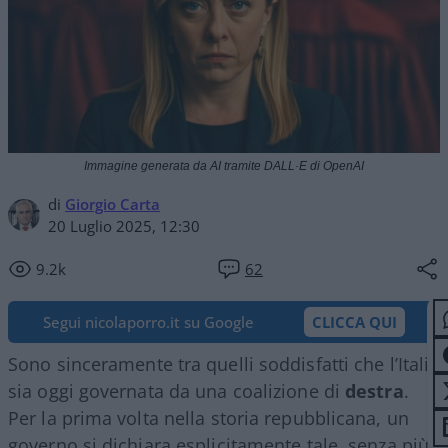
Immagine generata da AI tramite DALL·E di OpenAI
di
Giorgio Carta
20 Luglio 2025, 12:30
9.2k
62
Segui nicolaporro.it su Google
CLICCA QUI
Sono sinceramente tra quelli soddisfatti che l’Italia
sia oggi governata da una coalizione di
destra
.
Per la prima volta nella storia repubblicana, un
governo si dichiara esplicitamente tale, senza più