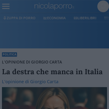
ORRO
ECONOMIA
LIBERILIBRI
SHOP
SOST
POLITICA
L'OPINIONE DI GIORGIO CARTA
La destra che manca in Italia
L'opinione di Giorgio Carta