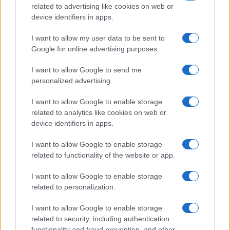
processuale, per quanto in ipotesi discutibile, non
related to advertising like cookies on web or
device identifiers in apps.
è politica:
è propaganda
. E la propaganda è
nemica della maturità istituzionale.
I want to allow my user data to be sent to
Google for online advertising purposes.
I want to allow Google to send me
In questo scarto tra ideologia e stile, tra consenso
personalized advertising.
popolare e senso delle istituzioni,
si gioca la vera
I want to allow Google to enable storage
sfida della destra italiana
. Perché oggi molti
related to analytics like cookies on web or
italiani si riconoscono nei principi della destra,
device identifiers in apps.
ma faticano a riconoscersi in certi suoi
I want to allow Google to enable storage
protagonisti scomposti. Non magari per ciò che
related to functionality of the website or app.
dicono (e, vivaddio, sarebbe pure ora di ascoltare
discorsi culturalmente e politicamente più
I want to allow Google to enable storage
related to personalization.
elevati!), ma per il modo in cui reagiscono.
Servirebbe meno istinto da comizio e più aplomb
I want to allow Google to enable storage
da governo. Perché se la destra vuole davvero
related to security, including authentication
functionality and fraud prevention, and other