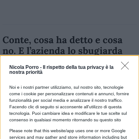
Conte, cosa ha detto e cosa
no. E l’azienda lo sbugiarda
sul “trucchetto da
Nicola Porro -
Il rispetto della tua privacy è la
mascherina”
nostra priorità
In Commissione Covid l'autoproclamato avvocato
Noi e i nostri partner utilizziamo, sul nostro sito, tecnologie
del popolo trasforma l’audizione in un comizio.
come i cookie per personalizzare contenuti e annunci, fornire
Ma su forniture, controlli e struttura Arcuri
funzionalità per social media e analizzare il nostro traffico.
restano troppi silenzi
Facendo clic di seguito si acconsente all'utilizzo di questa
tecnologia. Puoi cambiare idea e modificare le tue scelte sul
di
Massimo Balsamo
consenso in qualsiasi momento ritornando su questo sito
2.7k
3
7 Agosto 2026, 9:00
Please note that this website/app uses one or more Google
services and may gather and store information including but