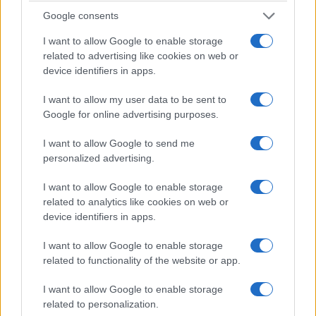
Google consents
I want to allow Google to enable storage
related to advertising like cookies on web or
Giuseppe Conte
si presenta davanti alla
device identifiers in apps.
Commissione Covid
per spiegare come venne
I want to allow my user data to be sent to
gestita la pandemia e decide di cominciare dalle
Google for online advertising purposes.
mascherine acquistate da un altro governo. Alta
I want to allow Google to send me
scuola forense: quando l’interrogatorio si
personalized advertising.
annuncia scomodo, si prova a cambiare imputato.
E possibilmente anche processo.
I want to allow Google to enable storage
related to analytics like cookies on web or
device identifiers in apps.
L’ex presidente del Consiglio ha depositato un
documento di dieci pagine
, datato aprile 2022,
I want to allow Google to enable storage
related to functionality of the website or app.
che ha raccontato di aver ricevuto in forma
anonima e di aver trasmesso alla Procura di
I want to allow Google to enable storage
Roma. Secondo Conte, da quel verbale
related to personalization.