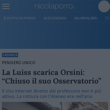
ECONOMIA
LIBERILIBRI
SHOP
SOSTIENICI
CRONACA
PENSIERO UNICO
La Luiss scarica Orsini:
“Chiuso il suo Osservatorio”
Il sito internet diretto dal professore non è più
attivo. La rottura con l'Ateneo era nell'aria