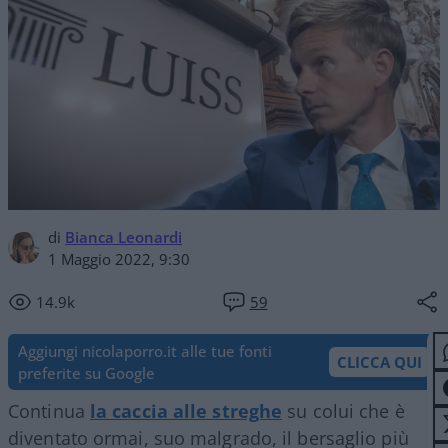
di
Bianca Leonardi
1 Maggio 2022, 9:30
14.9k
59
Aggiungi nicolaporro.it alle tue fonti
CLICCA QUI
preferite su Google
Continua
la caccia alle streghe
su colui che è
diventato ormai, suo malgrado, il bersaglio più