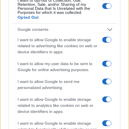
proprio adesso si siano resi conto del ritardo e
I want to opt-out of Collection, Use,
Retention, Sale, and/or Sharing of my
quindi abbiano deciso, da un giorno all’altro, di
Personal Data that Is Unrelated with the
Purposes for which it was collected.
farlo fuori.
Opted Out
Google consents
La Luiss, vedendo la parata e cercando di evitare
scandali, già a pochi giorni dall’inizio della guerra
I want to allow Google to enable storage
related to advertising like cookies on web or
aveva dato
un “avvertimento” a Orsini:
“Piena
device identifiers in apps.
solidarietà al popolo ucraino, invitiamo chi ha
responsabilità di centri di eccellenza come
I want to allow my user data to be sent to
Google for online advertising purposes.
l’Osservatorio sulla Sicurezza internazionale ad
attenersi al rigore scientifico dei fatti
, senza
I want to allow Google to send me
lasciar spazio a pareri di carattere personale che
personalized advertising.
possano inficiare la reputazione dell’ateneo”.
I want to allow Google to enable storage
related to analytics like cookies on web or
device identifiers in apps.
Verrebbe da chiedersi, anzi da chiedere alla Luiss:
I want to allow Google to enable storage
quali sono i confini del rigore scientifico dei fatti?