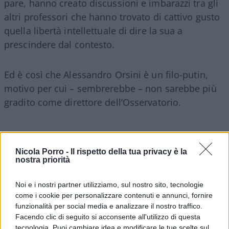
pare, hanno creato discussioni e imbarazzi tra gli
altri professori che hanno trovato di cattivo gusto
quella libertà intellettuale di dire la sua a
prescindere dal contesto.
Ed è così che Alessandro Orsini è un filo-putin,
motivo per cui – sembrerebbe – non sarebbe più
gradito come direttore dell’Osservatorio.
L’università, a riguardo, ha detto la sua: poche
Nicola Porro -
Il rispetto della tua privacy è la
nostra priorità
parole e dritte al punto. “La Luiss comunica che
l’accordo di collaborazione con Eni per la
Noi e i nostri partner utilizziamo, sul nostro sito, tecnologie
realizzazione dell’
Osservatorio sulla Sicurezza
come i cookie per personalizzare contenuti e annunci, fornire
Internazionale
, affidato dall’Ateneo al Professor
funzionalità per social media e analizzare il nostro traffico.
Alessandro Orsini, è giunto a scadenza da circa
Facendo clic di seguito si acconsente all'utilizzo di questa
tecnologia. Puoi cambiare idea e modificare le tue scelte sul