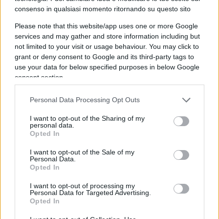
due mesi e non verrà rinnovato. Per questa
consenso in qualsiasi momento ritornando su questo sito
ragione, i canali di comunicazione
Please note that this website/app uses one or more Google
dell’Osservatorio, incluso il sito internet ‘Sicurezza
services and may gather and store information including but
internazionale’ da oggi non sono più attivi”, così si
not limited to your visit or usage behaviour. You may click to
legge nella nota diffusa alla stampa.
grant or deny consent to Google and its third-party tags to
use your data for below specified purposes in below Google
consent section.
Non solo lo stop all’attività professionale ma,
potremmo azzardare, una vera e propria
censura
Personal Data Processing Opt Outs
nei confronti delle sue idee:
il sito internet al
I want to opt-out of the Sharing of my
quale fa riferimento il comunicato targato Luiss,
personal data.
Opted In
era infatti diretto dal protagonista ed è, ad oggi,
inconsultabile.
I want to opt-out of the Sale of my
Personal Data.
Opted In
I want to opt-out of processing my
Se è vero che il contratto del Professore era
Personal Data for Targeted Advertising.
Opted In
scaduto da due mesi, è certamente curioso come