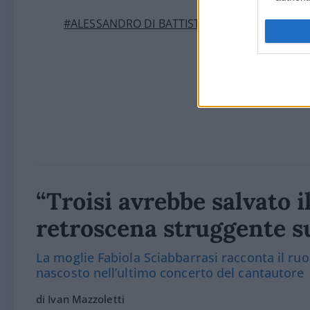
#ALESSANDRO DI BATTISTA
#VIRGINIA RAGG
“Troisi avrebbe salvato i
retroscena struggente s
La moglie Fabiola Sciabbarrasi racconta il ruo
nascosto nell’ultimo concerto del cantautore
di Ivan Mazzoletti