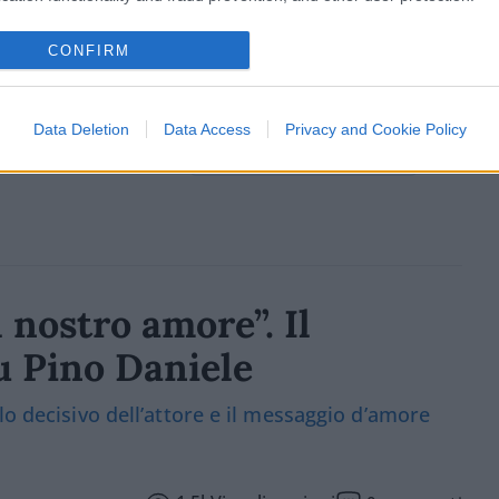
I
CONFIRM
Data Deletion
Data Access
Privacy and Cookie Policy
Commenta per primo
l nostro amore”. Il
u Pino Daniele
lo decisivo dell’attore e il messaggio d’amore