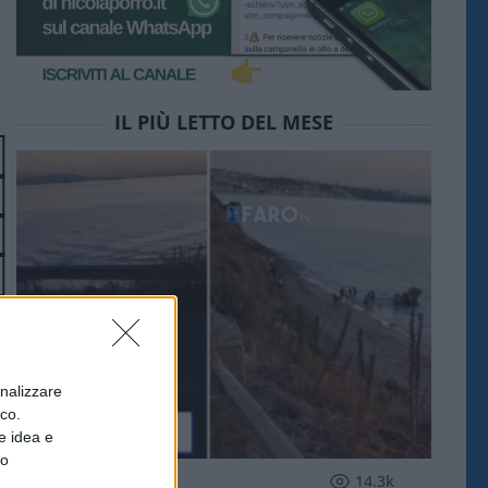
IL PIÙ LETTO DEL MESE
onalizzare
ico.
e idea e
to
ESTERI
14.3k