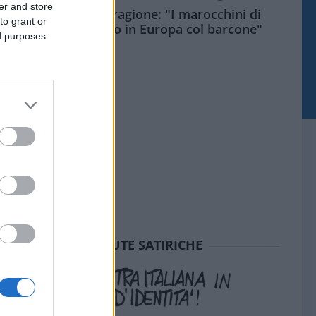
er and store
Meloni aveva ragione: "I marocchini di
to grant or
Ceuta sbarcano in Europa col barcone"
ed purposes
SEDUTE SATIRICHE