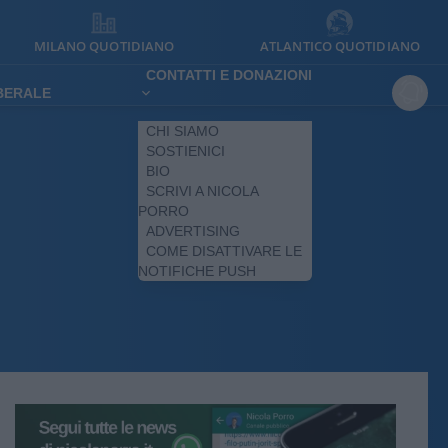
MILANO QUOTIDIANO
ATLANTICO QUOTIDIANO
CONTATTI E DONAZIONI
IBERALE
CHI SIAMO
SOSTIENICI
BIO
SCRIVI A NICOLA
PORRO
ADVERTISING
COME DISATTIVARE LE
NOTIFICHE PUSH