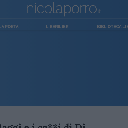
LA POSTA
LIBERILIBRI
BIBLIOTECA L
aggi e i ca**i di Di