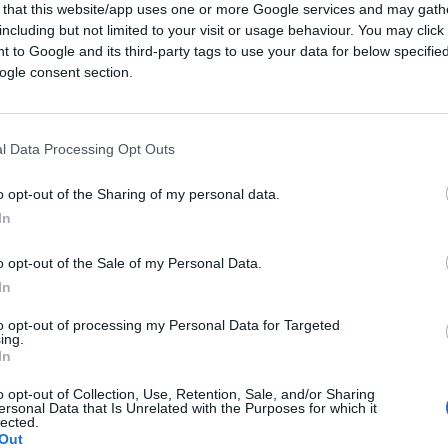
 that this website/app uses one or more Google services and may gath
including but not limited to your visit or usage behaviour. You may click 
 to Google and its third-party tags to use your data for below specifi
ogle consent section.
01:30
l Data Processing Opt Outs
o opt-out of the Sharing of my personal data.
ià detto e scritto come la penso: tanto
In
ma di teoremi che alla prova dei fatti si
o opt-out of the Sale of my Personal Data.
visti tanti. Detto questo, la reazione di
In
ovo patetica, come spiego nel video. Non
 di
Alessandro Di Battista
a quelle illazioni
to opt-out of processing my Personal Data for Targeted
ing.
razie ai quali è attualmetne in viaggio negli
In
vi nel breve video sopra.
o opt-out of Collection, Use, Retention, Sale, and/or Sharing
ersonal Data that Is Unrelated with the Purposes for which it
lected.
 video di Alessandro Di Battista
Out