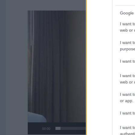
Video
Google 
Player
I want t
web or d
I want t
purpose
I want 
I want t
web or d
I want t
or app.
I want t
I want t
00:00
authenti