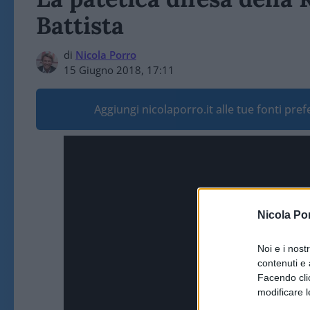
Battista
di
Nicola Porro
15 Giugno 2018, 17:11
Aggiungi nicolaporro.it alle tue fonti pre
Video
Player
Nicola Po
Noi e i nost
contenuti e 
Facendo clic
modificare l