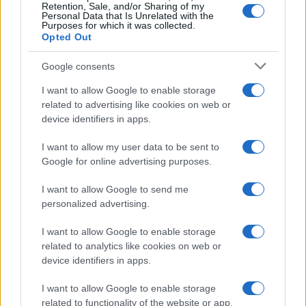
dell’Occidente: è uno dei loro principali
Retention, Sale, and/or Sharing of my
Personal Data that Is Unrelated with the
moltiplicatori, e oggi Trump viene usato come
Purposes for which it was collected.
Opted Out
pretesto per dirigere e centralizzare ancora di più.
Google consents
Andrea Bernaudo, 24 gennaio 2026
I want to allow Google to enable storage
related to advertising like cookies on web or
device identifiers in apps.
Nicolaporro.it è anche su Whatsapp. È
sufficiente
cliccare qui
per iscriversi al canale ed
I want to allow my user data to be sent to
essere sempre aggiornati (gratis).
Google for online advertising purposes.
I want to allow Google to send me
#DONALD TRUMP
#UNIONE EUROPEA
personalized advertising.
I want to allow Google to enable storage
23
related to analytics like cookies on web or
device identifiers in apps.
Leggi i commenti
I want to allow Google to enable storage
related to functionality of the website or app.