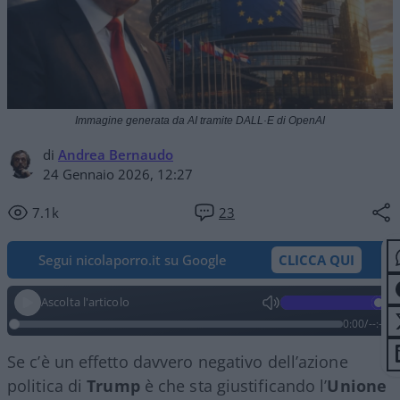
Immagine generata da AI tramite DALL·E di OpenAI
di
Andrea Bernaudo
24 Gennaio 2026, 12:27
7.1k
23
Segui nicolaporro.it su Google
CLICCA QUI
Ascolta l'articolo
0:00
/
--:--
Se c’è un effetto davvero negativo dell’azione
politica di
Trump
è che sta giustificando l’
Unione