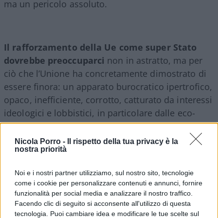
ma un pericolo assoluto.
Il rafforzamento della Ue come super Stato
dovrebbe preoccuparci
non in astratto, ma per
ciò che l’Unione ha concretamente dimostrato di
essere finora: un apparato burocratico ipertrofico,
opaco, inefficiente, corrotto, catturato da interessi
ideologici e lobbistici, in particolare dalle eco-
follie e dalle truffe green mascherate da politiche
salvifiche.
Nicola Porro -
Il rispetto della tua privacy è la
nostra priorità
Dove i liberal-democratici vedono “più Europa”,
Noi e i nostri partner utilizziamo, sul nostro sito, tecnologie
noi vediamo meno libertà
. Dove parlano di
come i cookie per personalizzare contenuti e annunci, fornire
governance, noi vediamo irresponsabilità. Dove
funzionalità per social media e analizzare il nostro traffico.
Facendo clic di seguito si acconsente all'utilizzo di questa
invocano centralizzazione, noi vediamo cittadini
tecnologia. Puoi cambiare idea e modificare le tue scelte sul