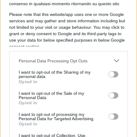
sempre più espropriati del potere decisionale.
consenso in qualsiasi momento ritornando su questo sito
Please note that this website/app uses one or more Google
services and may gather and store information including but
not limited to your visit or usage behaviour. You may click to
Più potere a Bruxelles significa
cristallizzare
grant or deny consent to Google and its third-party tags to
errori già evidenti
, renderli strutturali e
use your data for below specified purposes in below Google
irreversibili, e allontanare ulteriormente le
consent section.
decisioni dalle persone, dalle imprese, dalle
economie reali.
Personal Data Processing Opt Outs
I want to opt-out of the Sharing of my
personal data.
La risposta non è “più Europa”
, ma meno potere
Opted In
concentrato, più concorrenza tra sistemi, più
I want to opt-out of the Sale of my
sovranità individuale, più limiti al potere politico,
Personal Data.
Opted In
più Libertà.
I want to opt-out of processing my
Personal Data for Targeted Advertising.
Opted In
Il super Stato europeo non è l’argine ai problemi
I want to opt-out of Collection, Use,