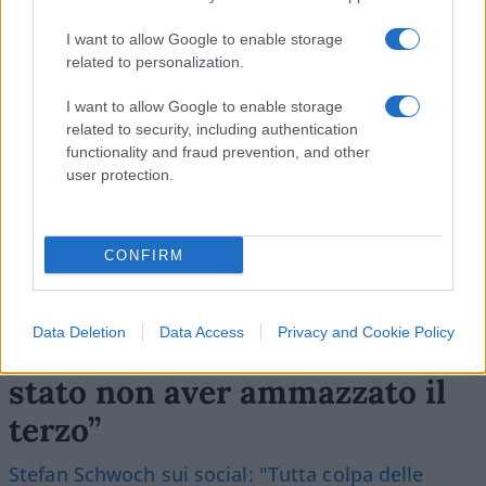
SEDUTE SATIRICHE
Vignetta del 07/08/2026
I want to allow Google to enable storage
related to personalization.
I want to allow Google to enable storage
related to security, including authentication
Vai all'archivio delle vignette
functionality and fraud prevention, and other
user protection.
CONFIRM
L’ex bomber a gamba tesa sul
Data Deletion
Data Access
Privacy and Cookie Policy
caso Roggero: “L’errore è
stato non aver ammazzato il
terzo”
Stefan Schwoch sui social: "Tutta colpa delle