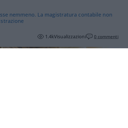
tasse nemmeno. La magistratura contabile non
istrazione
1.4k
Visualizzazioni
0
commenti