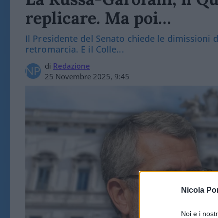
replicare. Ma poi…
Il Presidente del Senato chiede le dimissioni 
retromarcia. E il Colle...
di
Redazione
25 Novembre 2025, 9:45
Nicola Po
Noi e i nost