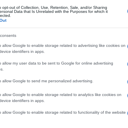
oco dopo, ha precisato di non aver mai chiesto
o opt-out of Collection, Use, Retention, Sale, and/or Sharing
ersonal Data that Is Unrelated with the Purposes for which it
azione nelle sue dichiarazioni ha suscitato
lected.
Out
 anche se dal Colle non sono arrivati
consents
o allow Google to enable storage related to advertising like cookies on
evice identifiers in apps.
o allow my user data to be sent to Google for online advertising
la lezione. Quando
Galeazzo Bignami
chiese
s.
erità, l’ufficio stampa della Presidenza
to allow Google to send me personalized advertising.
 in cui definiva “grottesche” le ricostruzioni
erò confermate dallo stesso Garofani al
o allow Google to enable storage related to analytics like cookies on
 del Quirinale, invece di spedire un
evice identifiers in apps.
ita di La Russa, hanno preferito il caro
o allow Google to enable storage related to functionality of the website
ente “no comment”, ma poi tutti i quotidiani
co “messaggio”: “stupore”, appunto,