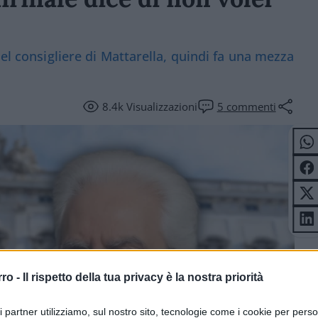
del consigliere di Mattarella, quindi fa una mezza
8.4k
Visualizzazioni
5
commenti
rro -
Il rispetto della tua privacy è la nostra priorità
ri partner utilizziamo, sul nostro sito, tecnologie come i cookie per pers