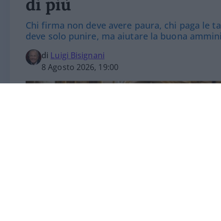
di più
Chi firma non deve avere paura, chi paga le 
deve solo punire, ma aiutare la buona ammin
di
Luigi Bisignani
8 Agosto 2026, 19:00