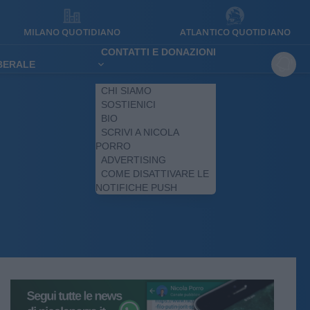
MILANO QUOTIDIANO
ATLANTICO QUOTIDIANO
CONTATTI E DONAZIONI
IBERALE
CHI SIAMO
SOSTIENICI
BIO
SCRIVI A NICOLA
PORRO
ADVERTISING
COME DISATTIVARE LE
NOTIFICHE PUSH