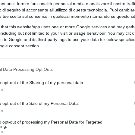
annunci, fornire funzionalità per social media e analizzare il nostro traff
 di seguito si acconsente all'utilizzo di questa tecnologia. Puoi cambiar
e tue scelte sul consenso in qualsiasi momento ritornando su questo si
 that this website/app uses one or more Google services and may gath
including but not limited to your visit or usage behaviour. You may click 
 to Google and its third-party tags to use your data for below specifi
ogle consent section.
AI tramite DALL·E di OpenAI
l Data Processing Opt Outs
CLICCA QUI
o opt-out of the Sharing of my personal data.
In
o opt-out of the Sale of my Personal Data.
0:00
/
--:--
In
ussa
ha acceso un nuovo dibattito politico
to opt-out of processing my Personal Data for Targeted
etario del Consiglio Superiore di Difesa. Nel
ing.
In
 al gran consigliere di Mattarella di