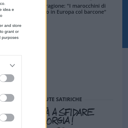
ico.
Meloni aveva ragione: "I marocchini di
e idea e
Ceuta sbarcano in Europa col barcone"
to
er and store
to grant or
ed purposes
SEDUTE SATIRICHE