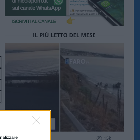
IL PIÙ LETTO DEL MESE
onalizzare
ESTERI
15k