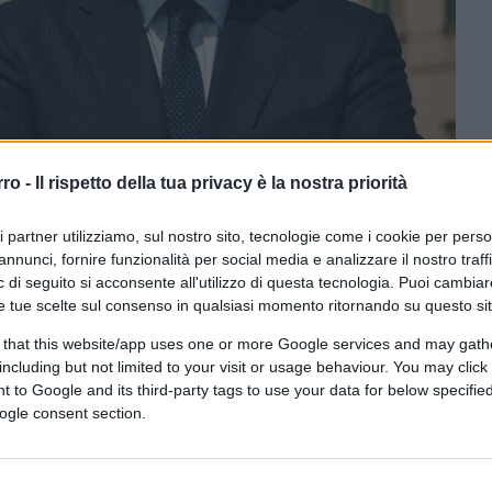
rro -
Il rispetto della tua privacy è la nostra priorità
AI tramite DALL·E di OpenAI
ri partner utilizziamo, sul nostro sito, tecnologie come i cookie per pers
annunci, fornire funzionalità per social media e analizzare il nostro traff
 di seguito si acconsente all'utilizzo di questa tecnologia. Puoi cambiar
CLICCA QUI
e tue scelte sul consenso in qualsiasi momento ritornando su questo si
 that this website/app uses one or more Google services and may gath
including but not limited to your visit or usage behaviour. You may click 
0:00
/
--:--
 to Google and its third-party tags to use your data for below specifi
ogle consent section.
o per quanti non lo avessero ancora
verio Garofani
non è un consigliere
rtice del Consiglio Supremo di Difesa non è