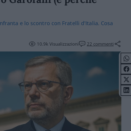
franta e lo scontro con Fratelli d'Italia. Cosa
10.9k
Visualizzazioni
22
commenti