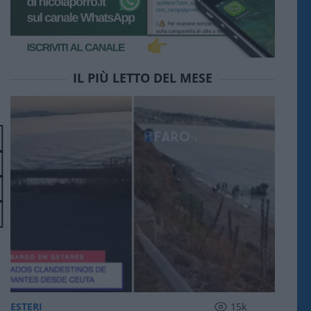
IL PIÙ LETTO DEL MESE
ESTERI
15k