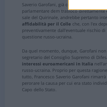
Saverio Garofani, già consigliere di Matta
parlamentare dem traslocò direttamente d
sale del Quirinale, andrebbe pertanto in
affidabilità per il Colle
che, con l’ex depu
preventivamente dall’eventuale rischio di
questione russo-ucraina.
Da quel momento, dunque, Garofani non 
segretario del Consiglio Supremo di Dife
interessi euroamericani in Italia
nell’a
russo-ucraina. Proprio per questa ragion
tutto, Francesco Saverio Garofani rimarrà
perorare la causa per cui era stato individ
Capo dello Stato.