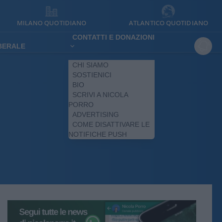
MILANO QUOTIDIANO
ATLANTICO QUOTIDIANO
CONTATTI E DONAZIONI
IBERALE
CHI SIAMO
SOSTIENICI
BIO
SCRIVI A NICOLA
PORRO
ADVERTISING
COME DISATTIVARE LE
NOTIFICHE PUSH