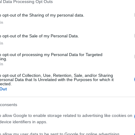
l Data Processing Opt Outs
re veramente a fondo quale sia
gica di quello che è da sempre
uno degli
o opt-out of the Sharing of my personal data.
In
e Capo dello Stato
può essere utile
 è avvenuta la sua nomina alla guida della
o opt-out of the Sale of my Personal Data.
sto alla difesa e alla sicurezza della
In
to opt-out of processing my Personal Data for Targeted
ing.
In
uriosamente, ma non casualmente inedite:
o opt-out of Collection, Use, Retention, Sale, and/or Sharing
ersonal Data that Is Unrelated with the Purposes for which it
poltrona di segretario del Consiglio Supremo
lected.
Out
arella
ha scelto di infrangere una
eva il ruolo affidato a un militare,
consents
ra dei generali inaspettatamente scavalcati
ose, a ben guardare, sono le tempistiche
o allow Google to enable storage related to advertising like cookies on
evice identifiers in apps.
. Garofani viene posto a capo della
bbraio 2022,
proprio in concomitanza con
o allow my user data to be sent to Google for online advertising