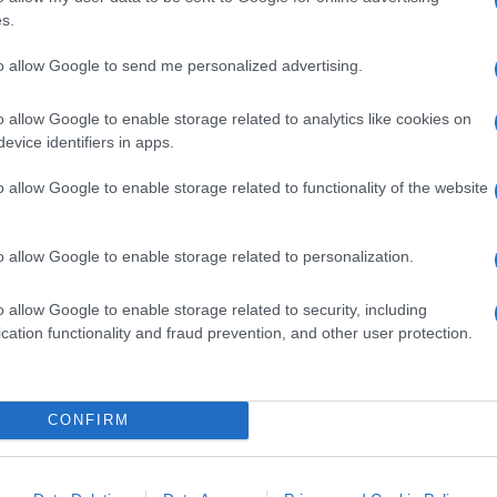
guente ritorno delle ostilità nel vecchio
s.
to allow Google to send me personalized advertising.
o allow Google to enable storage related to analytics like cookies on
evice identifiers in apps.
o allow Google to enable storage related to functionality of the website
do a fare sul Garofani-gate
ani?
o allow Google to enable storage related to personalization.
o allow Google to enable storage related to security, including
cation functionality and fraud prevention, and other user protection.
n si è trattato di una semplice coincidenza,
 dal Quirinale di
politicizzare l’organo di
o potesse deviare rispetto alla naturale
CONFIRM
rangente. Quale? Chiaramente una posizione
e un pieno e totale sostegno alla causa
nnamenti vari. La nomina di Francesco