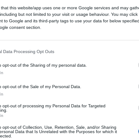
 that this website/app uses one or more Google services and may gath
including but not limited to your visit or usage behaviour. You may click 
 to Google and its third-party tags to use your data for below specifi
ogle consent section.
l Data Processing Opt Outs
o opt-out of the Sharing of my personal data.
lino e uschools tramite Canva.com
In
o opt-out of the Sale of my Personal Data.
ferite su Google
CLICCA QUI
In
to opt-out of processing my Personal Data for Targeted
ing.
0:00
/
--:--
In
o opt-out of Collection, Use, Retention, Sale, and/or Sharing
ersonal Data that Is Unrelated with the Purposes for which it
lected.