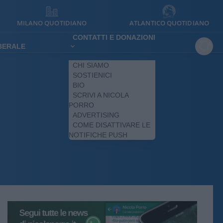
MILANO QUOTIDIANO
ATLANTICO QUOTIDIANO
CONTATTI E DONAZIONI
IBERALE
CHI SIAMO
SOSTIENICI
BIO
SCRIVI A NICOLA
PORRO
ADVERTISING
COME DISATTIVARE LE
NOTIFICHE PUSH