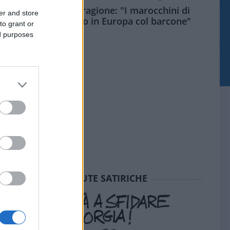
Meloni aveva ragione: "I marocchini di
er and store
Ceuta sbarcano in Europa col barcone"
to grant or
ed purposes
SEDUTE SATIRICHE