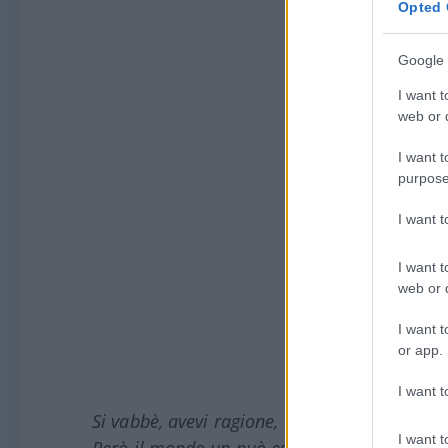
Opted 
Google 
I want t
web or d
I want t
purpose
I want 
I want t
web or d
I want t
or app.
I want t
Si vabbè, avevi ragione,
dazi per negoziare
e
I want t