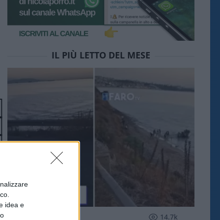
IL PIÙ LETTO DEL MESE
onalizzare
ico.
e idea e
to
ESTERI
14.7k