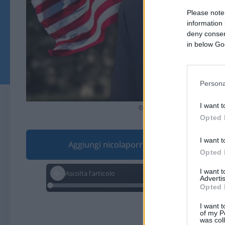
Please note
information 
deny consent
in below Go
Persona
I want t
© RoschetzkyIstockPhoto, humb
Opted 
I want t
Aggiungi nicolaporro.it alle tue fonti pre
Opted 
I want 
Ascolta l'articolo
Advertis
Opted 
I want t
of my P
was col