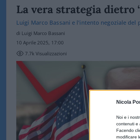
La vera strategia dietro 
Luigi Marco Bassani e l'intento negoziale del
di Luigi Marco Bassani
10 Aprile 2025, 17:00
7.7k
Visualizzazioni
Nicola Po
Noi e i nost
contenuti e 
Facendo clic
modificare l