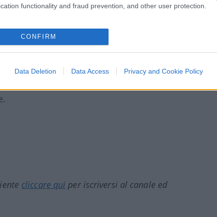
aturnie di un politico!
cation functionality and fraud prevention, and other user protection.
 Clinton, Obama e Biden non hanno mai
CONFIRM
lare le borse?
Data Deletion
Data Access
Privacy and Cookie Policy
e.
ciente
cliccare qui
per iscriversi al canale ed