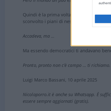
Però il mondo un può essere in ansia per le p
authenti
Quindi è la prima volta che ciò accade?
sconvolto i piani di nessuno, né fatto crol
Accadeva, ma …
Ma essendo democratici ti andavano ben
Pronto, pronto non c’è campo … ti richiamo.
Luigi Marco Bassani, 10 aprile 2025
Nicolaporro.it è anche su Whatsapp. È suffi
essere sempre aggiornati (gratis).