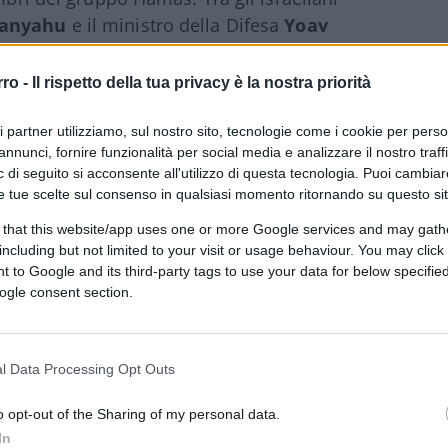
tanyahu
e il ministro della Difesa
Yoav
ntro l’umanità, inclusi la riduzione alla
sare sofferenze o lesioni gravi, trattamenti
rro -
Il rispetto della tua privacy è la nostra priorità
 civili, sterminio e persecuzione.
ri partner utilizziamo, sul nostro sito, tecnologie come i cookie per pers
annunci, fornire funzionalità per social media e analizzare il nostro traff
 di seguito si acconsente all'utilizzo di questa tecnologia. Puoi cambiar
e tue scelte sul consenso in qualsiasi momento ritornando su questo si
 that this website/app uses one or more Google services and may gath
ilitari nella
Striscia di Gaza
, teatro da
including but not limited to your visit or usage behaviour. You may click 
ratore riconosce il diritto di Israele “come
 to Google and its third-party tags to use your data for below specifi
ogle consent section.
o non lo assolve “la legge umanitaria
assedio totale imposto su Gaza per
rari all’ingresso di materiali” che avrebbero
l Data Processing Opt Outs
ei mezzi per la sopravvivenza”.
o opt-out of the Sharing of my personal data.
one di Khan – sostiene che i
crimini di guerra
In