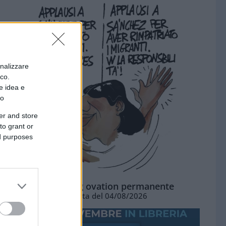
onalizzare
ico.
e idea e
to
er and store
to grant or
ed purposes
La standing ovation permanente
Vignetta del 04/08/2026