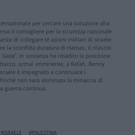
nternazionale per cercare una soluzione alla
verso il consigliere per la sicurezza nazionale
nza di collegare le azioni militari di Israele
re la sconfitta duratura di Hamas, il rilascio
er Gaza”. In sostanza ha ribadito la posizione
attacco, ormai imminente, a Rafah. Benny
Israele è impegnato a continuare i
inché non sarà eliminata la minaccia di
La guerra continua.
#ISRAELE
#PALESTINA