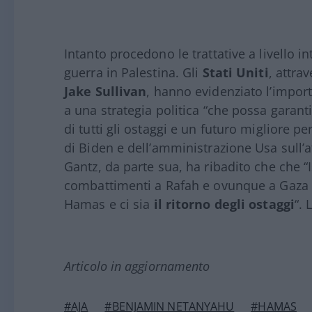
Intanto procedono le trattative a livello i
guerra in Palestina. Gli
Stati
Uniti
, attra
Jake
Sullivan
, hanno evidenziato l’importa
a una strategia politica “che possa garanti
di tutti gli ostaggi e un futuro migliore p
di Biden e dell’amministrazione Usa sull’
Gantz, da parte sua, ha ribadito che che “
combattimenti a Rafah e ovunque a Gaza f
Hamas e ci sia
il ritorno degli ostaggi
“. 
Articolo in aggiornamento
#AJA
#BENJAMIN NETANYAHU
#HAMAS