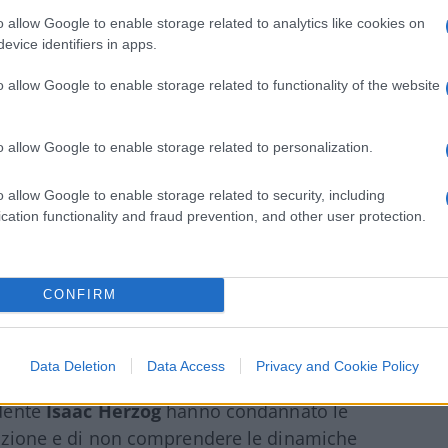
to Neyanyahu ai jihadisti che hanno
o allow Google to enable storage related to analytics like cookies on
er di un paese che è andato in battaglia per
evice identifiers in apps.
ea dei terroristi assetati di sangue è cecità
o allow Google to enable storage related to functionality of the website
o allow Google to enable storage related to personalization.
CPI prevede che un gruppo di giudici
valuti
o allow Google to enable storage related to security, including
 con i mandati d’arresto, rifiutare la
cation functionality and fraud prevention, and other user protection.
. Questa procedura, pur essendo basata su
 un contesto altamente politicizzato e carico
CONFIRM
Data Deletion
Data Access
Privacy and Cookie Policy
e e forti. Figure di spicco come
Benny
idente
Isaac
Herzog
hanno condannato le
zzazione e di non comprendere le dinamiche