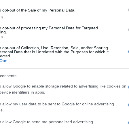
mmessi nel contesto di un conflitto armato
o opt-out of the Sale of my Personal Data.
 un conflitto armato non internazionale tra
In
armati palestinesi) che si svolge in
 l’umanità imputati siano stati commessi
to opt-out of processing my Personal Data for Targeted
ing.
atico contro la popolazione civile
In
dello Stato. Questi crimini, secondo la
o opt-out of Collection, Use, Retention, Sale, and/or Sharing
i”.
ersonal Data that Is Unrelated with the Purposes for which it
lected.
Out
consents
o allow Google to enable storage related to advertising like cookies on
hya
Sinwar
, Mohammed Deif, Ismail
evice identifiers in apps.
 accusati per crimini simili, per azioni
o allow my user data to be sent to Google for online advertising
che a Gaza. parliamo di accuse di
“sterminio,
s.
suale, tortura”
sulla base dei 1.200
emendo attacco terroristico. Quello che
to allow Google to send me personalized advertising.