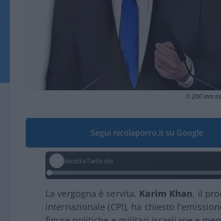
© 200 mm tr
Segui nicolaporro.it su Google
Ascolta l'articolo
La vergogna è servita.
Karim Khan
, il p
internazionale (CPI), ha chiesto l’emissio
figure politiche e militari israeliane e me