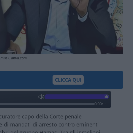
amite Canva.com
CLICCA QUI
0:00
/
--:--
rocuratore capo della Corte penale
ne di mandati di arresto contro eminenti
mbri del gruppo Hamas. Tra gli israeliani