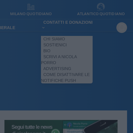
MILANO QUOTIDIANO
ATLANTICO QUOTIDIANO
CONTATTI E DONAZIONI
IBERALE
CHI SIAMO
SOSTIENICI
BIO
SCRIVI A NICOLA
PORRO
ADVERTISING
COME DISATTIVARE LE
NOTIFICHE PUSH