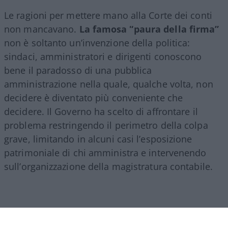
Le ragioni per mettere mano alla Corte dei conti
non mancavano.
La famosa “paura della firma”
non è soltanto un’invenzione della politica:
sindaci, amministratori e dirigenti conoscono
bene il paradosso di una pubblica
amministrazione nella quale, qualche volta, non
decidere è diventato più conveniente che
decidere. Il Governo ha scelto di affrontare il
problema restringendo il perimetro della colpa
grave, limitando in alcuni casi l’esposizione
patrimoniale di chi amministra e intervenendo
sull’organizzazione della magistratura contabile.