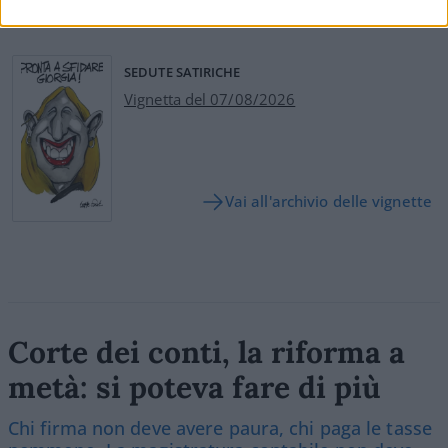
Leggi i commenti
SEDUTE SATIRICHE
Vignetta del 07/08/2026
Vai all'archivio delle vignette
Corte dei conti, la riforma a
metà: si poteva fare di più
Chi firma non deve avere paura, chi paga le tasse