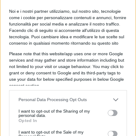
liberale era sbagliato.
Noi e i nostri partner utilizziamo, sul nostro sito, tecnologie
come i cookie per personalizzare contenuti e annunci, fornire
Perciò non ho nessuna nostalgia verso Grillo,
funzionalità per social media e analizzare il nostro traffico.
quello rompeva i computer e poi grazie a
Facendo clic di seguito si acconsente all'utilizzo di questa
tecnologia. Puoi cambiare idea e modificare le tue scelte sul
Casaleggio ha creato un movimento fondato sui
consenso in qualsiasi momento ritornando su questo sito
computer. Certo fu una una grande intuizione
Please note that this website/app uses one or more Google
politica, visto che ha preso il 25%.
Il punto è un
services and may gather and store information including but
altro
: quello che sta succedendo nei media e nei
not limited to your visit or usage behaviour. You may click to
dibattiti è lo sdoganamento del
contismo
. Il
grant or deny consent to Google and its third-party tags to
use your data for below specified purposes in below Google
Movimento non è più quello di Grillo che non
consent section.
stava né a destra né a sinistra, oggi il M5S si allea
col Pd, è un cespuglietto del Pd, quindi le critiche
Personal Data Processing Opt Outs
verranno meno. Conte ritornato ad essere un
I want to opt-out of the Sharing of my
buono.
personal data.
Opted In
I want to opt-out of the Sale of my