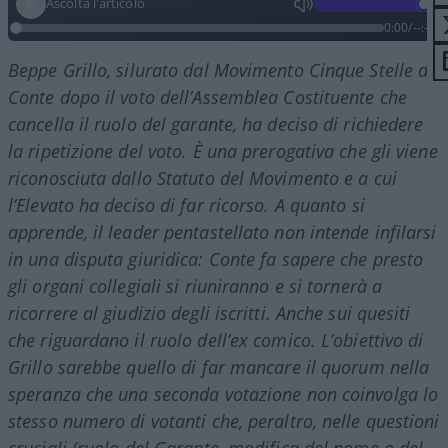
Ascolta l'articolo
0:00
/
--:--
Beppe Grillo, silurato dal Movimento Cinque Stelle di
Conte dopo il voto dell’Assemblea Costituente che
cancella il ruolo del garante, ha deciso di richiedere
la ripetizione del voto. È una prerogativa che gli viene
riconosciuta dallo Statuto del Movimento e a cui
l’Elevato ha deciso di far ricorso. A quanto si
apprende, il leader pentastellato non intende infilarsi
in una disputa giuridica: Conte fa sapere che presto
gli organi collegiali si riuniranno e si tornerà a
ricorrere al giudizio degli iscritti. Anche sui quesiti
che riguardano il ruolo dell’ex comico. L’obiettivo di
Grillo sarebbe quello di far mancare il quorum nella
speranza che una seconda votazione non coinvolga lo
stesso numero di votanti che, peraltro, nelle questioni
cruciali (ruolo del Garante, modifica del nome o del