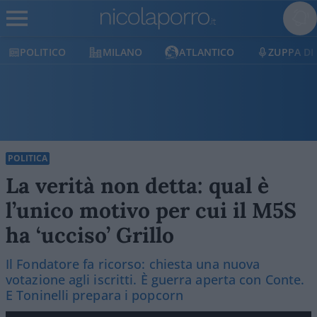
POLITICO
MILANO
ATLANTICO
ZUPPA DI
POLITICA
La verità non detta: qual è
l’unico motivo per cui il M5S
ha ‘ucciso’ Grillo
Il Fondatore fa ricorso: chiesta una nuova
votazione agli iscritti. È guerra aperta con Conte.
E Toninelli prepara i popcorn