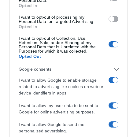
Personal Data.
Però fate attenzione. La verità di tutta questa
Opted In
Assemblea Costituente è un’altra. Gli ex grillini
I want to opt-out of processing my
hanno “ucciso” il padre per un motivo molto
Personal Data for Targeted Advertising.
Opted In
semplice: perché non vogliono avere più il limite
dei due mandati. Se c’era una cosa chiara che
I want to opt-out of Collection, Use,
Retention, Sale, and/or Sharing of my
diceva Grillo, e che io non condividevo, è che lui
Personal Data that Is Unrelated with the
Purposes for which it was collected.
non voleva
la professionalità della politica
.
Opted Out
Dopo due mentati ritorni a fare il nulla che facevi
prima. In realtà questi dopo che sono entrati nel
Google consents
Palazzo hanno capito che non era così male.
I want to allow Google to enable storage
Posso capire che il Movimento si debba evolvere,
related to advertising like cookies on web or
device identifiers in apps.
ma francamente ieri nella sala c’era un gruppo di
persone che devono tutto a Grillo, che senza di lui
I want to allow my user data to be sent to
non avrebbero alcuno stipendio, eppure hanno
Google for online advertising purposes.
fatto la “ola” quando è uscito il risultato della
I want to allow Google to send me
votazione sul Garante. Una roba da matti.
personalized advertising.