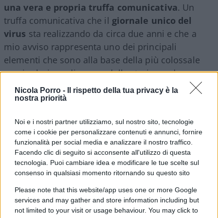
una vera e propria truffa comunicativa
. Un
truffa comunicativa che il
giornale unico del
virus
sta realizzando da circa due anni e che a
mio avviso rappresenta uno dei principali
elementi che sono alla base della più colossale
manipolazione di massa della storia moderna.
Nicola Porro -
Il rispetto della tua privacy è la
nostra priorità
Tutto ciò poi sembrerebbe trovare una
formidabile conferma nelle
“nobili bugie”, così
Noi e i nostri partner utilizziamo, sul nostro sito, tecnologie
come riportato su queste pagine, ammesse da
come i cookie per personalizzare contenuti e annunci, fornire
Mary Bassett
, commissario per la Salute di New
funzionalità per social media e analizzare il nostro traffico.
Facendo clic di seguito si acconsente all'utilizzo di questa
York, la quale avrebbe deliberatamente gonfiato
tecnologia. Puoi cambiare idea e modificare le tue scelte sul
l’allarme Covid nei riguardi dei bambini, onde
consenso in qualsiasi momento ritornando su questo sito
spingere i genitori a vaccinarli.
Please note that this website/app uses one or more Google
services and may gather and store information including but
not limited to your visit or usage behaviour. You may click to