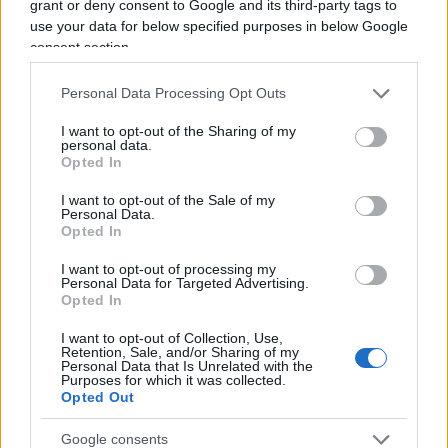
grant or deny consent to Google and its third-party tags to
Tutto questo pare confermare
un movimento di
use your data for below specified purposes in below Google
regressione democratica
che quasi all’unisono,
consent section.
con qualche importante defezione (su tutti il caso
dell’eretica Svezia), ha coinvolto gran parte del
Personal Data Processing Opt Outs
mondo avanzato, e sul quale ci si auspica che
I want to opt-out of the Sharing of my
prima o poi si apra un dibattito retrospettivo. In
personal data.
Opted In
particolare si spera, onde mettere la parola fine
alla deriva liberticida del momento, di riportare
I want to opt-out of the Sale of my
Personal Data.
entro le giuste proporzioni una pandemia la
Opted In
quale, per quanto possa essere stata gonfiata nei
I want to opt-out of processing my
numeri, contando tutti i ricoveri e i decessi col
Personal Data for Targeted Advertising.
Opted In
diabolico meccanismo dei tamponi
, in rapporto
alla popolazione mondiale ha causato ancora
I want to opt-out of Collection, Use,
Retention, Sale, and/or Sharing of my
meno decessi della famosa influenza spaziale che
Personal Data that Is Unrelated with the
Purposes for which it was collected.
giunse in Italia nel 1970. Staremo a vedere.
Opted Out
Google consents