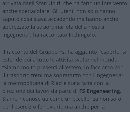
arrivata dagli Stati Uniti, che ha fatto un intervento
anche spettacolare. Gli utenti non solo hanno
saputo cosa stava accadendo ma hanno anche
apprezzato la straordinarietà della nostra
ingegneria”, ha raccontato Inchingolo.
Il racconto del Gruppo Fs, ha aggiunto l’esperto, si
estende poi a tutte le attività svolte nel mondo.
“Siamo molto presenti all’estero, lo facciamo con
il trasporto treni ma soprattutto con l’ingegneria:
la metropolitana di Riad è stata fatta con la
direzione dei lavori da parte di
FS Engeneering
.
Siamo riconosciuti come un’eccellenza non solo
per l’esercizio ferroviario ma anche per la
realizzazione e progettazione dei lavori in questo
ambito”.