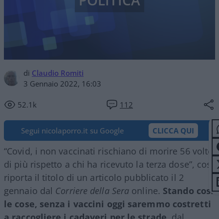
POLITICA
di
Claudio Romiti
3 Gennaio 2022, 16:03
52.1k
112
Segui nicolaporro.it su Google
CLICCA QUI
“Covid, i non vaccinati rischiano di morire 56 volte
di più rispetto a chi ha ricevuto la terza dose”, così
riporta il titolo di un articolo pubblicato il 2
gennaio dal
Corriere della Sera
online.
Stando così
le cose, senza i vaccini oggi saremmo costretti
a raccogliere i cadaveri per le strade
, dal