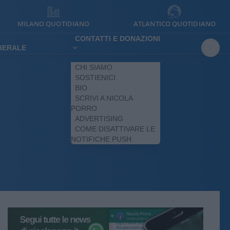
MILANO QUOTIDIANO
ATLANTICO QUOTIDIANO
CONTATTI E DONAZIONI
IBERALE
CHI SIAMO
SOSTIENICI
BIO
SCRIVI A NICOLA
PORRO
ADVERTISING
COME DISATTIVARE LE
NOTIFICHE PUSH