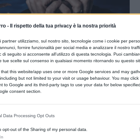
rro -
Il rispetto della tua privacy è la nostra priorità
ri partner utilizziamo, sul nostro sito, tecnologie come i cookie per pers
annunci, fornire funzionalità per social media e analizzare il nostro traff
 di seguito si acconsente all'utilizzo di questa tecnologia. Puoi cambiar
e tue scelte sul consenso in qualsiasi momento ritornando su questo si
Gualtiero Boffi / EyeEm tramite Canva.com
 that this website/app uses one or more Google services and may gath
including but not limited to your visit or usage behaviour. You may click 
ferite su Google
CLICCA QUI
 to Google and its third-party tags to use your data for below specifi
ogle consent section.
0:00
/
--:--
l Data Processing Opt Outs
ebbe essere la sintesi efficace di un
o opt-out of the Sharing of my personal data.
. Si tratta, manco a farlo apposta,
In
o da questo autorevole membro del