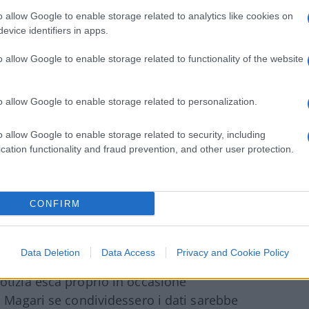
di questo virus è “significativamente
o allow Google to enable storage related to analytics like cookies on
evice identifiers in apps.
“
il rischio che l’Hku5-CoV-2 emerga nella
sagerato
“. Insomma: calma e gesso.
o allow Google to enable storage related to functionality of the website
o allow Google to enable storage related to personalization.
ssere l’epidemiologo
Massimo
Ciccozzi
, che
nos
sembra voler mettere una sorta di pietra
o allow Google to enable storage related to security, including
 parole: “I dati che arrivano dai colleghi
cation functionality and fraud prevention, and other user protection.
 molle
. Shi Zhengli è una virologa stimata
ivano da lì mi lasciano sempre un pò
CONFIRM
voluzionistica e togliere di mezzo quella di
orio? Io so soltanto che i coronavirus nei
o che ha un recettore uguale del Covid-19 che
Data Deletion
Data Access
Privacy and Cookie Policy
ri c’era anche prima. Non mi pare una
otizia esca proprio in occasione
. Magari se condividessero i dati sarebbe