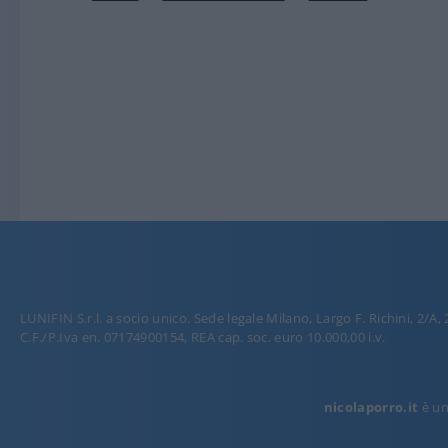
LUNIFIN S.r.l. a socio unico. Sede legale Milano, Largo F. Richini, 2/A,
C.F./P.Iva en. 07174900154, REA cap. soc. euro 10.000,00 i.v.
nicolaporro.it
è una