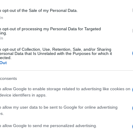
ticolare, si tratta di un altro, demoniaco
o opt-out of the Sale of my Personal Data.
e – il che è tutto dire – avrebbe sviluppato
In
gli umani.
to opt-out of processing my Personal Data for Targeted
ing.
In
rticolo, è stato condotto dalla virologa
Shi
o opt-out of Collection, Use, Retention, Sale, and/or Sharing
ersonal Data that Is Unrelated with the Purposes for which it
e approfondite ricerche sui coronavirus dei
lected.
Out
nsieme a ricercatori dell’Accademia delle
l’istituto di Virologia di Wuhan. La
consents
lungo al centro di una controversia in merito
o allow Google to enable storage related to advertising like cookies on
igerato Covid.
evice identifiers in apps.
 di Shi, proviene dal sottogenere
o allow my user data to be sent to Google for online advertising
s.
rus Mers-CoV che causa la Sindrome
alasciando ulteriori dettagli abbastanza
to allow Google to send me personalized advertising.
righe l’articolista ci spiega, bontà sua, che