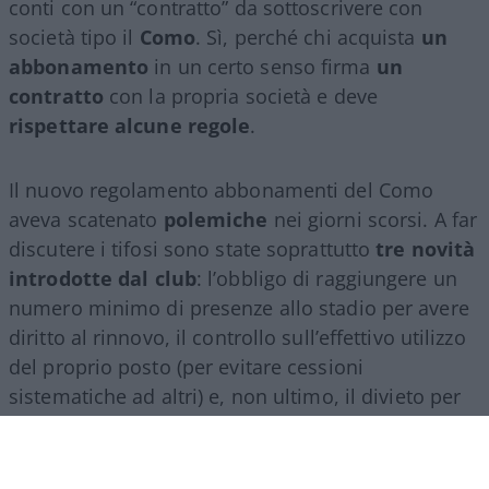
conti con un “contratto” da sottoscrivere con
società tipo il
Como
. Sì, perché chi acquista
un
abbonamento
in un certo senso firma
un
contratto
con la propria società e deve
rispettare alcune regole
.
Il nuovo regolamento abbonamenti del Como
aveva scatenato
polemiche
nei giorni scorsi. A far
discutere i tifosi sono state soprattutto
tre novità
introdotte dal club
: l’obbligo di raggiungere un
numero minimo di presenze allo stadio per avere
diritto al rinnovo, il controllo sull’effettivo utilizzo
del proprio posto (per evitare cessioni
sistematiche ad altri) e, non ultimo, il divieto per
gli abbonati di indossare i colori della squadra
avversaria. Regole percepite da molti come troppo
invasive nei confronti di chi un titolo d’accesso lo