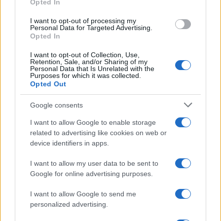
Paesi in Eurasia, in America Latina e in Africa. In
Opted In
particolare, ci tengo a far notare che oggi, come
I want to opt-out of processing my
già nel 2015, una volta siglato il pacchetto di
Personal Data for Targeted Advertising.
Opted In
misure di Minsk, e come già nel dicembre 2021,
quando Mosca proponeva agli USA e alla NATO di
I want to opt-out of Collection, Use,
Retention, Sale, and/or Sharing of my
trovare una soluzione alle problematiche legate
Personal Data that Is Unrelated with the
Purposes for which it was collected.
alla sicurezza della regione euro-atlantica, e come
Opted Out
del resto già tra il marzo e l’aprile del 2022,
Google consents
quando praticamente si era riusciti a concordare
una bozza dei trattati di pace con l’Ucraina,
I want to allow Google to enable storage
related to advertising like cookies on web or
ebbene anche oggi, come allora, abbiamo una
device identifiers in apps.
reale opportunità di fermare l’escalation e di
giungere alla pace. Il rifiuto di condurre negoziati
I want to allow my user data to be sent to
Google for online advertising purposes.
con Mosca non farà che aggravare una situazione
che è destinata soltanto a peggiorare per Kiev».
I want to allow Google to send me
personalized advertising.