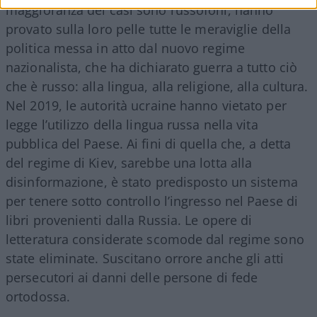
maggioranza dei casi sono russofoni, hanno
provato sulla loro pelle tutte le meraviglie della
politica messa in atto dal nuovo regime
nazionalista, che ha dichiarato guerra a tutto ciò
che è russo: alla lingua, alla religione, alla cultura.
Nel 2019, le autorità ucraine hanno vietato per
legge l’utilizzo della lingua russa nella vita
pubblica del Paese. Ai fini di quella che, a detta
del regime di Kiev, sarebbe una lotta alla
disinformazione, è stato predisposto un sistema
per tenere sotto controllo l’ingresso nel Paese di
libri provenienti dalla Russia. Le opere di
letteratura considerate scomode dal regime sono
state eliminate. Suscitano orrore anche gli atti
persecutori ai danni delle persone di fede
ortodossa.