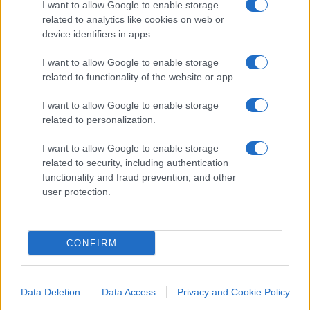
I want to allow Google to enable storage
Vogliamo rammentare i punti-chiave della
related to analytics like cookies on web or
proposta del Presidente Putin?
device identifiers in apps.
«I punti-chiave sono: il ritiro delle formazioni
I want to allow Google to enable storage
militari ucraine dalle Repubbliche popolari di
related to functionality of the website or app.
Donetsk e Lugansk e dalle regioni di Zaporozhye e
I want to allow Google to enable storage
Kherson, lo status di Paese neutrale, non allineato
related to personalization.
e denuclearizzato dell’Ucraina, demilitarizzazione
e denazificazione del Paese, la piena garanzia del
I want to allow Google to enable storage
related to security, including authentication
rispetto dei diritti, delle libertà e degli interessi dei
functionality and fraud prevention, and other
cittadini russofoni residenti in Ucraina e il
user protection.
riconoscimento delle nuove realtà territoriali».
E gli abitanti di queste regioni? In Occidente
CONFIRM
siamo convinti dell’illegittimità dei
referendum svoltisi in Ucraina.
Data Deletion
Data Access
Privacy and Cookie Policy
«Gli abitanti di queste regioni, che nella