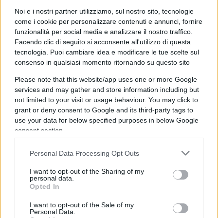
finale del vertice ha ricevuto l’approvazione di soli
Noi e i nostri partner utilizziamo, sul nostro sito, tecnologie
77 Paesi. Dunque, vediamo come si stia
come i cookie per personalizzare contenuti e annunci, fornire
funzionalità per social media e analizzare il nostro traffico.
rafforzando la consapevolezza del fatto che una
Facendo clic di seguito si acconsente all'utilizzo di questa
via praticabile verso la risoluzione duratura della
tecnologia. Puoi cambiare idea e modificare le tue scelte sul
crisi in questo momento si trova esclusivamente
consenso in qualsiasi momento ritornando su questo sito
nell’iniziativa di pace del Presidente Putin,
Please note that this website/app uses one or more Google
articolata il 14 giugno scorso durante il suo
services and may gather and store information including but
intervento di fronte ai vertici del Ministero degli
not limited to your visit or usage behaviour. You may click to
grant or deny consent to Google and its third-party tags to
Affari Esteri russo. Tale proposta andrebbe presa
use your data for below specified purposes in below Google
in seria considerazione».
consent section.
Personal Data Processing Opt Outs
Ma mi risulta che la proposta di pace avanzata
dal Presidente Vladimir Putin è già stata
I want to opt-out of the Sharing of my
personal data.
respinta da tutti…
Opted In
«La proposta di pace del Presidente Vladimir Putin
I want to opt-out of the Sale of my
è stata presa in seria considerazione da diversi
Personal Data.