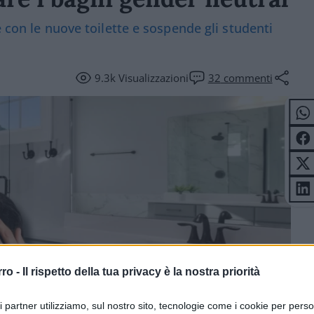
e con le nuove toilette e sospende gli studenti
9.3k
Visualizzazioni
32
commenti
rro -
Il rispetto della tua privacy è la nostra priorità
ri partner utilizziamo, sul nostro sito, tecnologie come i cookie per pers