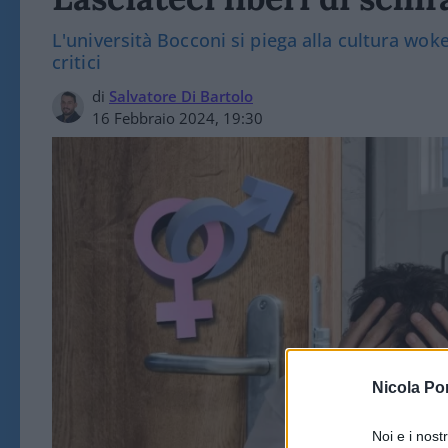
L'università Bocconi si piega alla cultura wok
critici
di
Salvatore Di Bartolo
16 Febbraio 2024, 19:30
Nicola Po
Noi e i nost