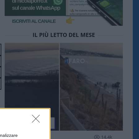
IL PIÙ LETTO DEL MESE
onalizzare
ESTERI
14.4k