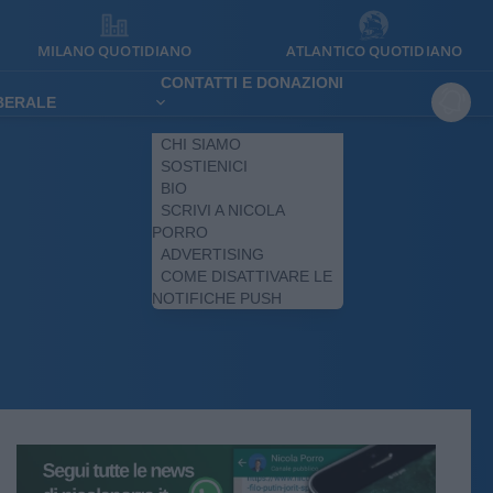
MILANO QUOTIDIANO
ATLANTICO QUOTIDIANO
CONTATTI E DONAZIONI
IBERALE
CHI SIAMO
SOSTIENICI
BIO
SCRIVI A NICOLA
PORRO
ADVERTISING
COME DISATTIVARE LE
NOTIFICHE PUSH