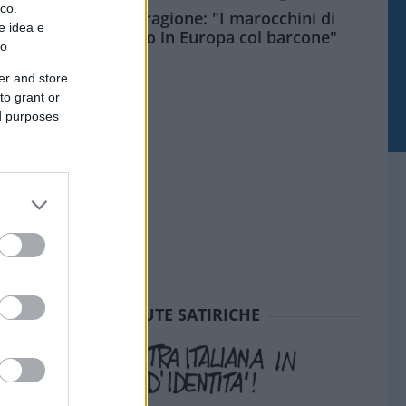
ico.
Meloni aveva ragione: "I marocchini di
e idea e
Ceuta sbarcano in Europa col barcone"
to
er and store
to grant or
ed purposes
SEDUTE SATIRICHE