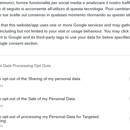
annunci, fornire funzionalità per social media e analizzare il nostro traff
 di seguito si acconsente all'utilizzo di questa tecnologia. Puoi cambiar
e tue scelte sul consenso in qualsiasi momento ritornando su questo si
 that this website/app uses one or more Google services and may gath
including but not limited to your visit or usage behaviour. You may click 
 to Google and its third-party tags to use your data for below specifi
ogle consent section.
3 e Curtis Adams tramite Canva.com
l Data Processing Opt Outs
CLICCA QUI
o opt-out of the Sharing of my personal data.
In
0:00
/
--:--
o opt-out of the Sale of my Personal Data.
ate università anglosassoni,
la scure del
In
rza anche sulla prestigiosa
Università
to opt-out of processing my Personal Data for Targeted
i, rei di aver espresso, seppur con termini
ing.
 una scelta ideologica dell’ateneo.
In