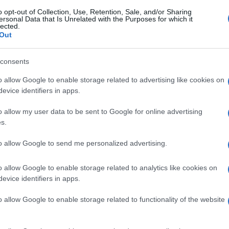
o opt-out of Collection, Use, Retention, Sale, and/or Sharing
ersonal Data that Is Unrelated with the Purposes for which it
lected.
Out
e riguarda l’inaugurazione dei
nuovi bagni
Alla decisione dell’ateneo di seguire la
consents
vani bocconiani avrebbero reagito con
riati, sanzionati poi dall’università con un
o allow Google to enable storage related to advertising like cookies on
evice identifiers in apps.
la sospensione di ben sei mesi per i tre
 l’immagine della Bocconi.
o allow my user data to be sent to Google for online advertising
s.
porzionata, dal momento in cui va a punire
to allow Google to send me personalized advertising.
udenti in questione. Certo, i tre giovani
linguaggio diverso per esprimere il loro
o allow Google to enable storage related to analytics like cookies on
tà altrui. Non c’è dubbio. Ma ciò non
evice identifiers in apps.
 in Bocconi di
punire la libera espressione
o allow Google to enable storage related to functionality of the website
 compito di un’istituzione universitaria
ovani menti dei suoi studenti abituandole a