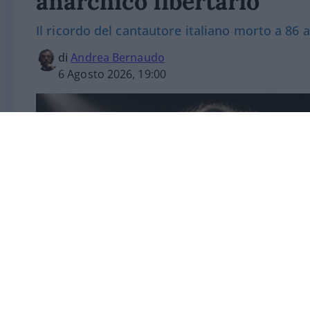
anarchico libertario
Il ricordo del cantautore italiano morto a 86 
di
Andrea Bernaudo
6 Agosto 2026, 19:00