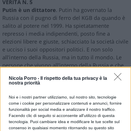
VERITÀ N. 5
Putin è un dittatore
. Putin ha governato la
Russia con il pugno di ferro del KGB da quando è
salito al potere nel 1999. Ha spietatamente
represso i media indipendenti, posto fine a
elezioni libere e giuste, schiacciato la società civile
e ucciso i suoi oppositori politici. E non solo
all’interno della Russia, ma in tutto il mondo. Le
persone che vivono all’interno della Russia e che
esprimono qualsiasi opposizione alla guerra
Nicola Porro -
Il rispetto della tua privacy è la
vengono imprigionate.
nostra priorità
VERITÀ N. 6
Noi e i nostri partner utilizziamo, sul nostro sito, tecnologie
come i cookie per personalizzare contenuti e annunci, fornire
Zelensky non è un dittatore
. Da outsider
funzionalità per social media e analizzare il nostro traffico.
politico, Zelensky ha vinto le elezioni presidenziali
Facendo clic di seguito si acconsente all'utilizzo di questa
del 2019, che sono state relativamente libere e
tecnologia. Puoi cambiare idea e modificare le tue scelte sul
consenso in qualsiasi momento ritornando su questo sito
giuste. Ha un indice di gradimento del 57%,
non il