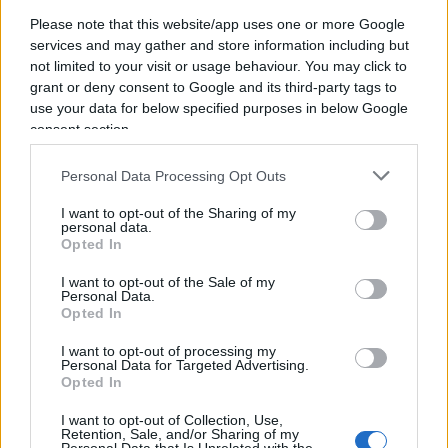
4% che Trump ha dichiarato
.
Please note that this website/app uses one or more Google
services and may gather and store information including but
not limited to your visit or usage behaviour. You may click to
A differenza della Russia, l’Ucraina ha un vivace
grant or deny consent to Google and its third-party tags to
sistema di media indipendente che chiede conto
use your data for below specified purposes in below Google
consent section.
al governo, nonostante le affermazioni contrarie
delle creature della palude di Internet e dei bot
Personal Data Processing Opt Outs
russi.
I want to opt-out of the Sharing of my
personal data.
Opted In
Molti ucraini criticano liberamente la condotta del
governo in guerra. Quando la Gran Bretagna stava
I want to opt-out of the Sale of my
Personal Data.
combattendo per la sua sopravvivenza contro i
Opted In
nazisti negli anni ’40, anche lei non tenne elezioni.
I want to opt-out of processing my
Personal Data for Targeted Advertising.
Opted In
L’ambasciatore russo nel Regno Unito ha
trascorso la giornata di ieri a cantare che “non è
I want to opt-out of Collection, Use,
Retention, Sale, and/or Sharing of my
sicuro” che Zelensky sarebbe stato rieletto se oggi