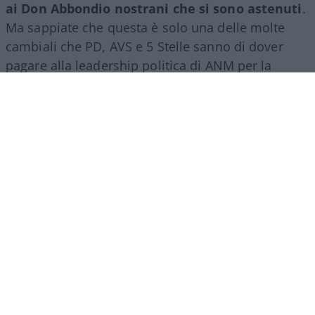
ai Don Abbondio nostrani che si sono astenuti
.
Ma sappiate che questa è solo una delle molte
cambiali che PD, AVS e 5 Stelle sanno di dover
pagare alla leadership politica di ANM per la
vittoria del NO”.