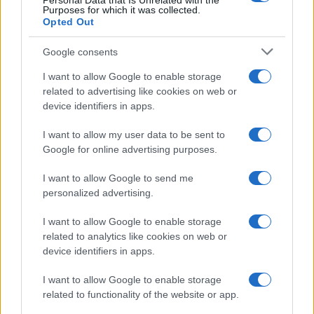
Personal Data that Is Unrelated with the
Purposes for which it was collected.
ci fossero state le elezioni. Ma una cosa è certa.
Opted Out
Che Zelensky venga rieletto o meno in Ucraina,
Putin verrà sempre rieletto in Russia. Perché le
Google consents
sue elezioni sono delle truffe. Dei concorsi di
I want to allow Google to enable storage
bellezza. Putin non ha mai vinto elezioni libere e
related to advertising like cookies on web or
device identifiers in apps.
giuste in vita sua. Perché non le tiene.
I want to allow my user data to be sent to
VERITÀ N. 7
Google for online advertising purposes.
La Russia non è amica degli USA.
È uno stato
I want to allow Google to send me
ostile, dotato di armi nucleari
, che ha
personalized advertising.
risentimento per il potere americano e per il
I want to allow Google to enable storage
mondo che gli USA hanno costruito. Ha relazioni
related to analytics like cookies on web or
sempre più strette con Cina, Iran e Corea del
device identifiers in apps.
Nord. Infatti, tutti i suoi principali amici sono
I want to allow Google to enable storage
paesi che sono i più grandi nemici dell’America.
related to functionality of the website or app.