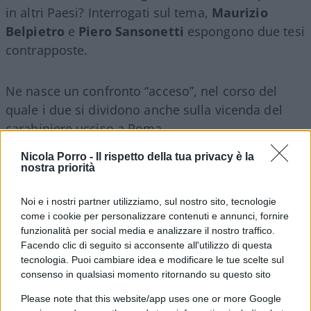
in altri Paesi? Interrogati sul tema,
Maurizio
Belpietro
e
Piero Sansonetti
espongono due tesi
contrapposte.
Ne nasce un confronto “acceso”, nel corso del
quale i due si dividono anche sulla vicenda del
carabiniere ucciso a Roma…
Nicola Porro -
Il rispetto della tua privacy è la
Da
Quarta Repubblica
del 21 ottobre 2019.
nostra priorità
Noi e i nostri partner utilizziamo, sul nostro sito, tecnologie
come i cookie per personalizzare contenuti e annunci, fornire
funzionalità per social media e analizzare il nostro traffico.
Facendo clic di seguito si acconsente all'utilizzo di questa
#FORZE DELL'ORDINE
#POLIZIA
#SICUREZZA
tecnologia. Puoi cambiare idea e modificare le tue scelte sul
consenso in qualsiasi momento ritornando su questo sito
27
Please note that this website/app uses one or more Google