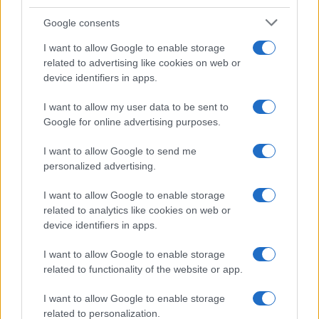
Le forze dell'ordine a Napoli e Gioia Tauro. Una
Google consents
donna arrestata, 23 stranieri denunciati.
Sequestrate armi e 8 quintali di rame
I want to allow Google to enable storage
related to advertising like cookies on web or
di
Redazione
device identifiers in apps.
1.4k
2
8 Agosto 2026, 9:51
I want to allow my user data to be sent to
Google for online advertising purposes.
I want to allow Google to send me
personalized advertising.
I want to allow Google to enable storage
related to analytics like cookies on web or
device identifiers in apps.
I want to allow Google to enable storage
related to functionality of the website or app.
I want to allow Google to enable storage
related to personalization.