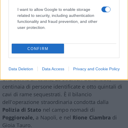
I want to allow Google to enable storage
related to security, including authentication
functionality and fraud prevention, and other
user protection.
CONFIRM
Data Deletion
Data Access
Privacy and Cookie Policy
Una donna arrestata, 23 stranieri denunciati,
centinaia di persone identificate e otto quintali di
cavi di rame sequestrati. È il bilancio
dell’operazione straordinaria condotta dalla
Polizia di Stato
nel campo nomadi di
Poggioreale,
a Napoli, e nel
Rione Ciambra
di
Gioia Tauro.