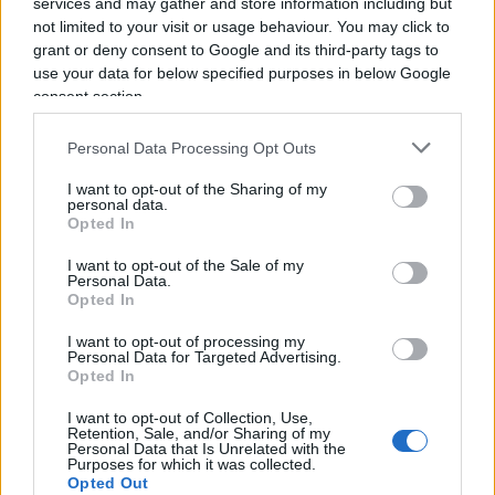
services and may gather and store information including but
Leggi i commenti
not limited to your visit or usage behaviour. You may click to
grant or deny consent to Google and its third-party tags to
use your data for below specified purposes in below Google
SEDUTE SATIRICHE
consent section.
Vignetta del 07/08/2026
Personal Data Processing Opt Outs
I want to opt-out of the Sharing of my
personal data.
Opted In
Vai all'archivio delle vignette
I want to opt-out of the Sale of my
Personal Data.
Opted In
I want to opt-out of processing my
Personal Data for Targeted Advertising.
Opted In
La polizia circonda i campi
I want to opt-out of Collection, Use,
rom: maxi blitz, trovato di
Retention, Sale, and/or Sharing of my
Personal Data that Is Unrelated with the
tutto
Purposes for which it was collected.
Opted Out