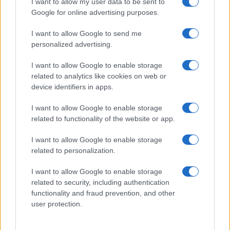
I want to allow my user data to be sent to
Google for online advertising purposes.
Oggi più che mai, sempre dalla
parte delle Forze dell’ordine
I want to allow Google to send me
personalized advertising.
Lia Staropoli e Massimo Martini
5.9k
I want to allow Google to enable storage
4 Febbraio 2026, 17:07
related to analytics like cookies on web or
device identifiers in apps.
I want to allow Google to enable storage
related to functionality of the website or app.
I want to allow Google to enable storage
related to personalization.
I want to allow Google to enable storage
related to security, including authentication
functionality and fraud prevention, and other
user protection.