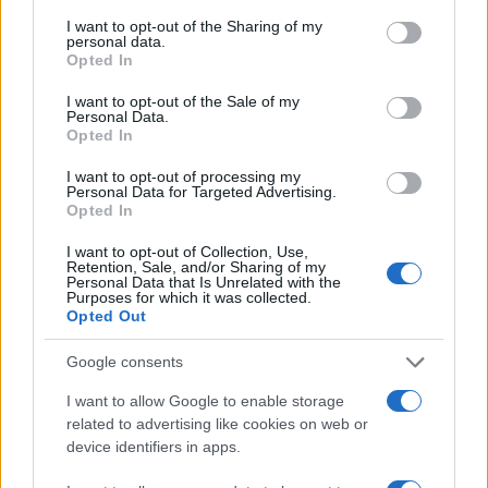
I want to opt-out of the Sharing of my
personal data.
La Francia protegge i suoi
Opted In
poliziotti, l’Italia li processa
I want to opt-out of the Sale of my
Personal Data.
Opted In
di
Giorgio Carta
4.9k
12 Luglio 2026, 18:00
I want to opt-out of processing my
Personal Data for Targeted Advertising.
Opted In
I want to opt-out of Collection, Use,
Retention, Sale, and/or Sharing of my
Personal Data that Is Unrelated with the
Purposes for which it was collected.
Opted Out
Google consents
I want to allow Google to enable storage
related to advertising like cookies on web or
device identifiers in apps.