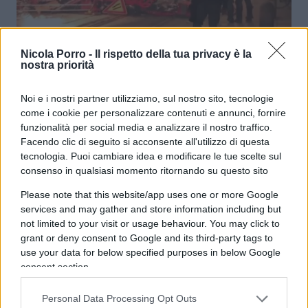
Bologna, la giustizia non si fa in
Nicola Porro -
Il rispetto della tua privacy è la
nostra priorità
piazza
Noi e i nostri partner utilizziamo, sul nostro sito, tecnologie
di
Antonella Gramigna
come i cookie per personalizzare contenuti e annunci, fornire
3.8k
22 Luglio 2026, 5:53
funzionalità per social media e analizzare il nostro traffico.
Facendo clic di seguito si acconsente all'utilizzo di questa
tecnologia. Puoi cambiare idea e modificare le tue scelte sul
consenso in qualsiasi momento ritornando su questo sito
Please note that this website/app uses one or more Google
services and may gather and store information including but
not limited to your visit or usage behaviour. You may click to
grant or deny consent to Google and its third-party tags to
use your data for below specified purposes in below Google
consent section.
Personal Data Processing Opt Outs