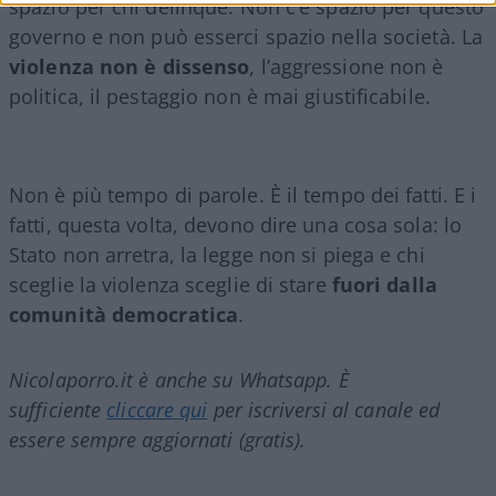
spazio per chi delinque. Non c’è spazio per questo
governo e non può esserci spazio nella società. La
violenza non è dissenso
, l’aggressione non è
politica, il pestaggio non è mai giustificabile.
Non è più tempo di parole. È il tempo dei fatti. E i
fatti, questa volta, devono dire una cosa sola: lo
Stato non arretra, la legge non si piega e chi
sceglie la violenza sceglie di stare
fuori dalla
comunità democratica
.
Nicolaporro.it è anche su Whatsapp. È
sufficiente
cliccare qui
per iscriversi al canale ed
essere sempre aggiornati (gratis).