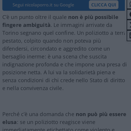
Segui nicolaporro.it su Google
CLICCA QUI
C’è un punto oltre il quale
non è più possibile
fingere ambiguità
. Le immagini arrivate da
Torino segnano quel confine. Un poliziotto a terra
pestato, colpito quando non poteva più
difendersi, circondato e aggredito come un
bersaglio inerme: è una scena che suscita
indignazione profonda e che impone una presa di
posizione netta. A lui va la solidarietà piena e
senza condizioni di chi crede nello Stato di diritto
e nella convivenza civile.
Perché c’è una domanda che
non può più essere
elusa
: se un poliziotto reagisce viene
immediatamente etichettato come violento e