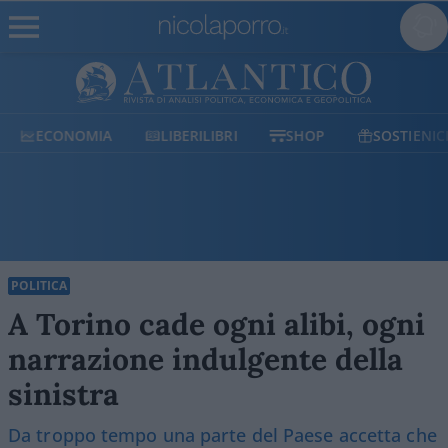
ECONOMIA
LIBERILIBRI
SHOP
SOSTIENICI
POLITICA
A Torino cade ogni alibi, ogni
narrazione indulgente della
sinistra
Da troppo tempo una parte del Paese accetta che