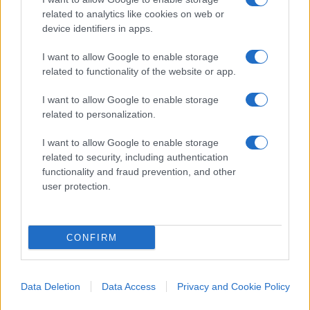
espressione di conflitto sociale, ma una
minaccia
related to analytics like cookies on web or
alla convivenza democratica
. Normalizzarli
device identifiers in apps.
significa legittimare l’idea che la forza possa
I want to allow Google to enable storage
sostituire la legge, purché accompagnata dalla
related to functionality of the website or app.
narrazione ideologica corretta.
I want to allow Google to enable storage
related to personalization.
La Repubblica ha già saputo reagire quando ha
I want to allow Google to enable storage
related to security, including authentication
scelto la fermezza al posto dell’ambiguità. Oggi
functionality and fraud prevention, and other
serve la stessa chiarezza:
nessuna indulgenza
user protection.
verso chi aggredisce, nessuna criminalizzazione
automatica di chi difende l’ordine pubblico,
nessun silenzio complice.
CONFIRM
Perché una cosa deve essere chiara, senza
Data Deletion
Data Access
Privacy and Cookie Policy
equivoci e senza scappatoie ideologiche: non c’è