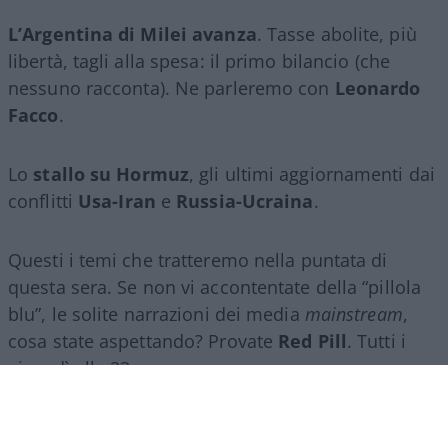
L’Argentina di Milei avanza
. Tasse abolite, più
libertà, tagli alla spesa: il primo bilancio (che
nessuno racconta). Ne parleremo con
Leonardo
Facco
.
Lo
stallo su Hormuz
, gli ultimi aggiornamenti dai
conflitti
Usa-Iran
e
Russia-Ucraina
.
Questi i temi che tratteremo nella puntata di
questa sera. Se non vi accontentate della “pillola
blu”, le solite narrazioni dei media
mainstream
,
cosa state aspettando? Provate
Red Pill
. Tutti i
giovedì alle 23
su
NicolaPorro.it
,
Atlanticoquotidiano.it
e i rispettivi
canali
YouTube
:
@NicolaPorroZuppa
e