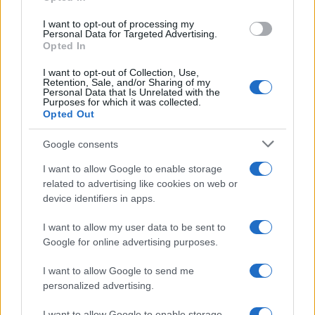
rifugiarsi dietro
distinguo comodi e ambiguità
I want to opt-out of processing my
ideologiche
” scrive il ministro dell’interno
Matteo
Personal Data for Targeted Advertising.
Opted In
Piantedosi
.
I want to opt-out of Collection, Use,
Retention, Sale, and/or Sharing of my
Fermezza al posto di ambiguità
Personal Data that Is Unrelated with the
Purposes for which it was collected.
Opted Out
Google consents
C’è un copione che conosciamo fin troppo bene:
la condanna formale seguita dal “ma”. Ma il
I want to allow Google to enable storage
contesto, ma la rabbia, ma le ragioni del
related to advertising like cookies on web or
device identifiers in apps.
movimento. Un meccanismo ipocrita che finisce
sempre per
attenuare le responsabilità dei
I want to allow my user data to be sent to
violenti e isolare le vittime
, che siano in divisa
Google for online advertising purposes.
o con una telecamera in mano.
I want to allow Google to send me
personalized advertising.
I gruppi che praticano la violenza non sono
I want to allow Google to enable storage