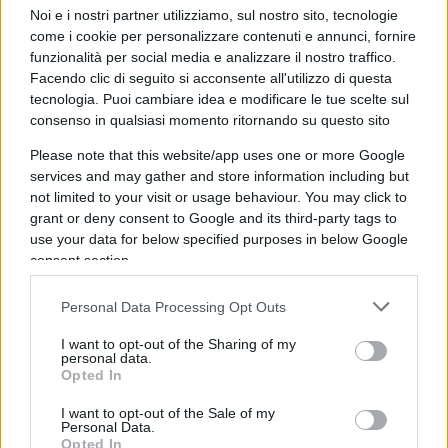
E non esiste diritto di manifestare che includa
Noi e i nostri partner utilizziamo, sul nostro sito, tecnologie
l’impunità.
come i cookie per personalizzare contenuti e annunci, fornire
funzionalità per social media e analizzare il nostro traffico.
Facendo clic di seguito si acconsente all'utilizzo di questa
Una risposta concreta
tecnologia. Puoi cambiare idea e modificare le tue scelte sul
consenso in qualsiasi momento ritornando su questo sito
Please note that this website/app uses one or more Google
Quanto accaduto impone una risposta ferma,
services and may gather and store information including but
concreta, non rituale. Servono
strumenti più
not limited to your visit or usage behaviour. You may click to
efficaci
per separare finalmente chi manifesta
grant or deny consent to Google and its third-party tags to
use your data for below specified purposes in below Google
pacificamente da chi usa la piazza come copertura
consent section.
per colpire lo Stato, le sue istituzioni e la libertà di
informazione.
Personal Data Processing Opt Outs
I want to opt-out of the Sharing of my
“La prossima settimana sarà un passaggio
personal data.
Opted In
decisivo. Non per le dichiarazioni, ma per le
scelte. Sarà il momento di capire chi è davvero
I want to opt-out of the Sale of my
Personal Data.
disposto a difendere lo Stato e chi continuerà a
Opted In