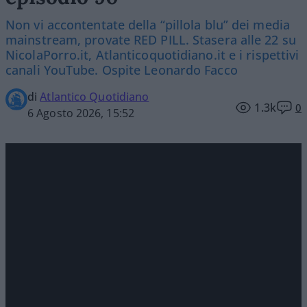
Non vi accontentate della “pillola blu” dei media
mainstream, provate RED PILL. Stasera alle 22 su
NicolaPorro.it, Atlanticoquotidiano.it e i rispettivi
canali YouTube. Ospite Leonardo Facco
di
Atlantico Quotidiano
1.3k
0
6 Agosto 2026, 15:52