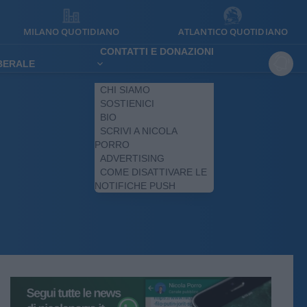
MILANO QUOTIDIANO
ATLANTICO QUOTIDIANO
CONTATTI E DONAZIONI
IBERALE
CHI SIAMO
SOSTIENICI
BIO
SCRIVI A NICOLA
PORRO
ADVERTISING
COME DISATTIVARE LE
NOTIFICHE PUSH