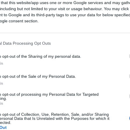
 that this website/app uses one or more Google services and may gath
including but not limited to your visit or usage behaviour. You may click 
 to Google and its third-party tags to use your data for below specifi
ogle consent section.
l Data Processing Opt Outs
o opt-out of the Sharing of my personal data.
In
CLICCA QUI
o opt-out of the Sale of my Personal Data.
In
0:00
/
--:--
to opt-out of processing my Personal Data for Targeted
ing.
iguraccia mondiale che l’Italia ha
In
rici
Chiara Tarantino
e
Benedetta Pilato
o opt-out of Collection, Use, Retention, Sale, and/or Sharing
n una profumeria. Salvate, poi,
ersonal Data that Is Unrelated with the Purposes for which it
lected.
iore tradizione nostrana dei figli di un Dio
Out