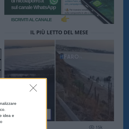
IL PIÙ LETTO DEL MESE
onalizzare
ico.
e idea e
to
ESTERI
15k