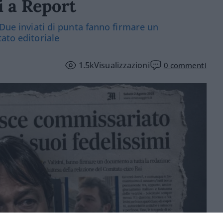
i a Report
 Due inviati di punta fanno firmare un
ato editoriale
1.5k
Visualizzazioni
0
commenti