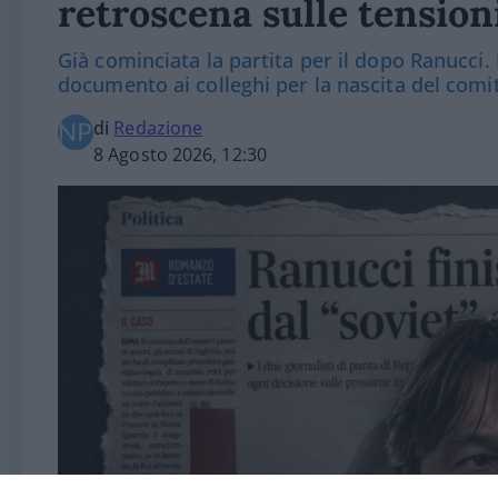
retroscena sulle tension
Già cominciata la partita per il dopo Ranucci.
documento ai colleghi per la nascita del comit
di
Redazione
8 Agosto 2026, 12:30