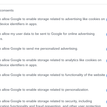
consents
o allow Google to enable storage related to advertising like cookies on
evice identifiers in apps.
voluto far nulla di male e ha
a compagna, è la stessa che, alle Olimpiadi,
o allow my user data to be sent to Google for online advertising
atenando un dibattito tra buonisti della
s.
mpetitività. Comunque sia andata,
un
to allow Google to send me personalized advertising.
rriva mai
: non arriva quando bisogna
re; non arriva quando si va all’estero a
o allow Google to enable storage related to analytics like cookies on
si rimedia un incidente diplomatico
evice identifiers in apps.
 quello ci si riesce ad assumere la
o allow Google to enable storage related to functionality of the website
Stato a sistemare le cose.
o allow Google to enable storage related to personalization.
 di guai torna utile…
o allow Google to enable storage related to security, including
cation functionality and fraud prevention, and other user protection.