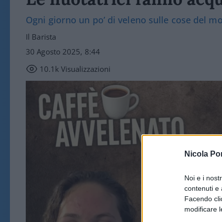
Ogni giorno un po’ di veleno sulle cose del m
Il Barista
30 Agosto 2025, 8:44
10.1k
Visualizzazioni
Nicola Po
Noi e i nost
contenuti e 
Facendo clic
modificare l