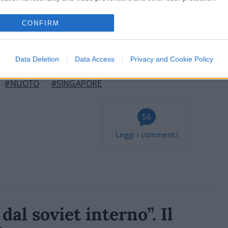
CONFIRM
ciente
cliccare qui
per iscriversi al canale ed
Data Deletion
Data Access
Privacy and Cookie Policy
#NUOTO
#SINGAPORE
56
Leggi i commenti
al soviet interno”. Il