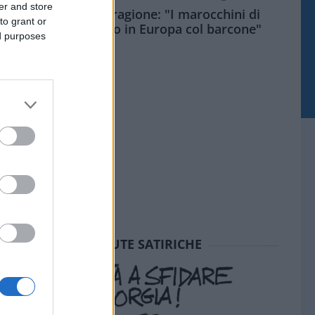
er and store
Meloni aveva ragione: "I marocchini di
to grant or
Ceuta sbarcano in Europa col barcone"
ed purposes
SEDUTE SATIRICHE