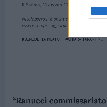
Il Barista, 30 agosto 2025
Nicolaporro.it è anche su Whatsapp. È suffi
essere sempre aggiornati (gratis).
#BENEDETTA PILATO
#CHIARA TARANTINO
“Ranucci commissariato d