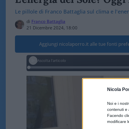
Le pillole di Franco Battaglia sul clima e l'ene
di
Franco Battaglia
21 Dicembre 2024, 18:00
Aggiungi nicolaporro.it alle tue fonti pre
Ascolta l'articolo
Video
Player
Nicola Po
Noi e i nost
contenuti e 
Facendo clic
modificare l