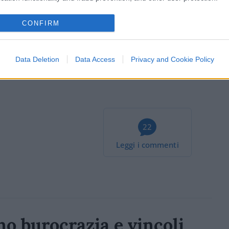
CONFIRM
ciente
cliccare qui
per iscriversi al canale ed
Data Deletion
Data Access
Privacy and Cookie Policy
22
Leggi i commenti
o burocrazia e vincoli