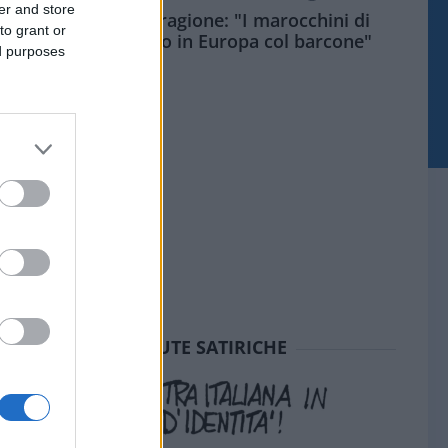
er and store
Meloni aveva ragione: "I marocchini di
to grant or
Ceuta sbarcano in Europa col barcone"
ed purposes
SEDUTE SATIRICHE