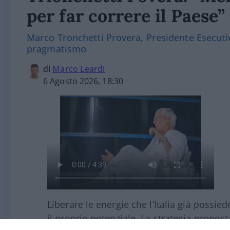
per far correre il Paese”
Marco Tronchetti Provera, Presidente Esecutiv
pragmatismo
di
Marco Leardi
6 Agosto 2026, 18:30
Liberare le energie che l’Italia già possie
il proprio potenziale. La strategia propos