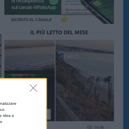
IL PIÙ LETTO DEL MESE
onalizzare
ico.
e idea e
to
ESTERI
14.4k