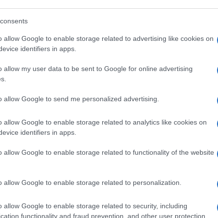
i viene diretta dal sole sotto forma di
consents
ecnologia fotovoltaica, sappiamo trasformare
o allow Google to enable storage related to advertising like cookies on
ella dei venti perché è il sole che grazie ai
evice identifiers in apps.
ra i venti, la cui energia meccanica
o allow my user data to be sent to Google for online advertising
.
s.
to allow Google to send me personalized advertising.
ca, perché è il sole che consente, tramite lo
ormazione di bacini idrici che sono serbatoi
o allow Google to enable storage related to analytics like cookies on
e acque che, quando cadono a valle su una
evice identifiers in apps.
essa energia elettrica. Come energia solare
rmoelettrici. La cosa interessante è che
o allow Google to enable storage related to functionality of the website
al fabbisogno dell’umanità nel passato
;
 aggiuntive, l’energia solare contribuisce
o allow Google to enable storage related to personalization.
in una pillola successiva.
o allow Google to enable storage related to security, including
cation functionality and fraud prevention, and other user protection.