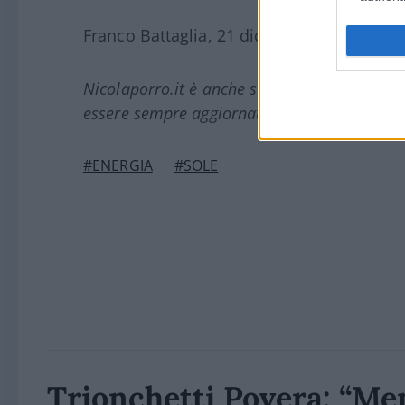
Franco Battaglia, 21 dicembre 2024
Nicolaporro.it è anche su Whatsapp. È suffi
essere sempre aggiornati (gratis).
#ENERGIA
#SOLE
Trionchetti Povera: “Men