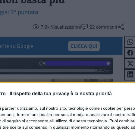
rgia: 3° puntata
7.9k
Visualizzazioni
22
commenti
ferite su Google
CLICCA QUI
0:00
/
--:--
rro -
Il rispetto della tua privacy è la nostra priorità
ri partner utilizziamo, sul nostro sito, tecnologie come i cookie per pers
annunci, fornire funzionalità per social media e analizzare il nostro traff
 di seguito si acconsente all'utilizzo di questa tecnologia. Puoi cambiar
e tue scelte sul consenso in qualsiasi momento ritornando su questo si