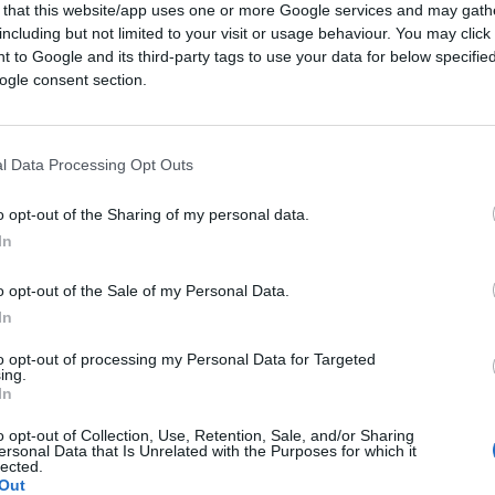
 that this website/app uses one or more Google services and may gath
including but not limited to your visit or usage behaviour. You may click 
 to Google and its third-party tags to use your data for below specifi
ogle consent section.
l Data Processing Opt Outs
o opt-out of the Sharing of my personal data.
02:54
In
energia. La
legna da ardere
è
energia
o opt-out of the Sale of my Personal Data.
In
le la fotosintesi clorofilliana che trasforma
tessuto vegetale. Ed è energia solare quella
to opt-out of processing my Personal Data for Targeted
ing.
iluppano energia grazie al loro nutrimento
In
gia solare) e di animali (che esistono perché
o opt-out of Collection, Use, Retention, Sale, and/or Sharing
ersonal Data that Is Unrelated with the Purposes for which it
lected.
Out