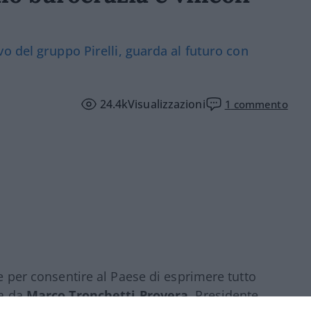
o del gruppo Pirelli, guarda al futuro con
24.4k
Visualizzazioni
1
commento
de per consentire al Paese di esprimere tutto
ta da
Marco Tronchetti Provera
, Presidente