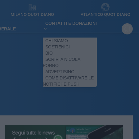
MILANO QUOTIDIANO
ATLANTICO QUOTIDIANO
CONTATTI E DONAZIONI
IBERALE
CHI SIAMO
SOSTIENICI
BIO
SCRIVI A NICOLA
PORRO
ADVERTISING
COME DISATTIVARE LE
NOTIFICHE PUSH