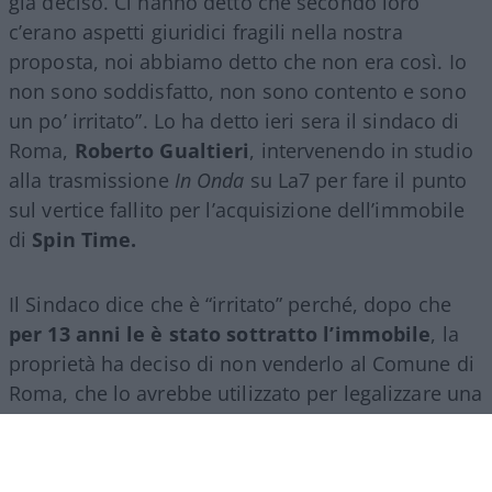
già deciso. Ci hanno detto che secondo loro
c’erano aspetti giuridici fragili nella nostra
proposta, noi abbiamo detto che non era così. Io
non sono soddisfatto, non sono contento e sono
un po’ irritato”. Lo ha detto ieri sera il sindaco di
Roma,
Roberto Gualtieri
, intervenendo in studio
alla trasmissione
In Onda
su La7 per fare il punto
sul vertice fallito per l’acquisizione dell’immobile
di
Spin Time.
Il Sindaco dice che è “irritato” perché, dopo che
per 13 anni le è stato sottratto l’immobile
, la
proprietà ha deciso di non venderlo al Comune di
Roma, che lo avrebbe utilizzato per legalizzare una
vergognosa occupazione abusiva.