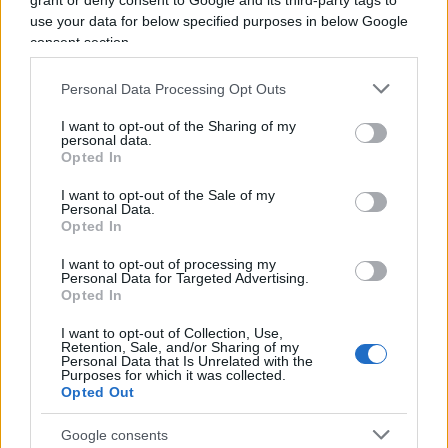
grant or deny consent to Google and its third-party tags to
use your data for below specified purposes in below Google
consent section.
Leggi anche:
Personal Data Processing Opt Outs
I want to opt-out of the Sharing of my
Albania, scende in campo Musk: “I giudici? Se
personal data.
Opted In
ne devono andare”
Il Pd sì e Musk no? Mattarella bastona Elon, ma
I want to opt-out of the Sale of my
Personal Data.
prende un bidone
Opted In
I want to opt-out of processing my
Personal Data for Targeted Advertising.
Successivamente Gates avrebbe investito parecchi
Opted In
altri quattrini nella
colossale operazione vaccini
,
tant’è che alla fine del 2021 si parlava di una cifra
I want to opt-out of Collection, Use,
Retention, Sale, and/or Sharing of my
vicina ai
2 miliardi di dollari
. Eppure il fatto che
Personal Data that Is Unrelated with the
Purposes for which it was collected.
questo personaggio, sedicente filantropo, che per
Opted Out
la cronaca è il secondo finanziatore dell’Oms dopo
Google consents
gli Stati Uniti, si fosse intromesso – sicuramente