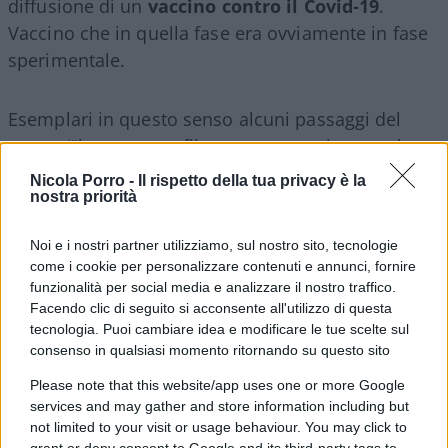
diffusione di un
vaccino contro il Covid-19
.
Vaccino che in quella fase era ovviamente in fase
sperimentale.
Esemplari in questo senso alcuni passaggi del
pezzo
: “Il magnate e filantropo statunitense, che
aveva avvertito dei rischi di una pandemia anni fa
Nicola Porro -
Il rispetto della tua privacy è la
e ha già versato 250 milioni di dollari per la
nostra priorità
ricerca sul vaccino, ha deciso di contattare Conte
Noi e i nostri partner utilizziamo, sul nostro sito, tecnologie
proprio per parlare dei prossimi investimenti. La
come i cookie per personalizzare contenuti e annunci, fornire
Fondazione Bill and Melinda Gates — la più ricca
funzionalità per social media e analizzare il nostro traffico.
fondazione privata al mondo, fondata nel 2000 dal
Facendo clic di seguito si acconsente all'utilizzo di questa
tecnologia. Puoi cambiare idea e modificare le tue scelte sul
magnate insieme alla moglie – ha promesso di
consenso in qualsiasi momento ritornando su questo sito
aiutare a trovare i soldi necessari perché, una
volta messo a punto il vaccino, sia possibile
Please note that this website/app uses one or more Google
services and may gather and store information including but
produrlo su larga scala, in modo da coprire le
not limited to your visit or usage behaviour. You may click to
necessità di tutti i Paesi”.