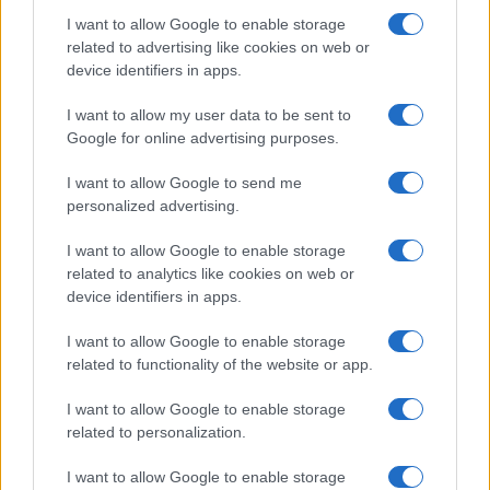
per puro spirito di servizio, parola di giovane
I want to allow Google to enable storage
related to advertising like cookies on web or
marmotta – in un affare economico di grandi
device identifiers in apps.
dimensioni, prendendo direttamente contatto con
il vertici del governo italiano,
sembra essere
I want to allow my user data to be sent to
Google for online advertising purposes.
completamente sfuggito al nostro amato
Presidente della Repubblica
, sempre pronto a
I want to allow Google to send me
difendere l’onore nazionale.
personalized advertising.
I want to allow Google to enable storage
related to analytics like cookies on web or
Ma è possibile che noi siamo troppo prevenuti e
device identifiers in apps.
che, per questo motivo, non riusciamo a valutare
I want to allow Google to enable storage
la differenza tra la libera espressione di una
related to functionality of the website or app.
opinione personale, che ha avuto il deflagrante
I want to allow Google to enable storage
effetto di una grave ingerenza nei riguardi di un
related to personalization.
Paese sovrano, e gli amorevoli consigli “sanitari”
di un ricchissimo filantropo che ci sono costati a
I want to allow Google to enable storage