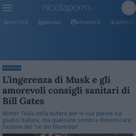
POLITICO
MILANO
ATLANTICO
ZUPPA DI
POLITICA
L’ingerenza di Musk e gli
amorevoli consigli sanitari di
Bill Gates
Mister Tesla nella bufera per le sue parole sui
giudici italiani, ma qualcuno sembra dimenticare
l'azione del "re dei filantropi"