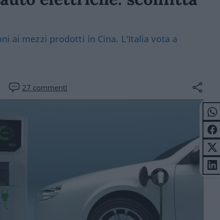
i ai mezzi prodotti in Cina. L'Italia vota a
27
commenti