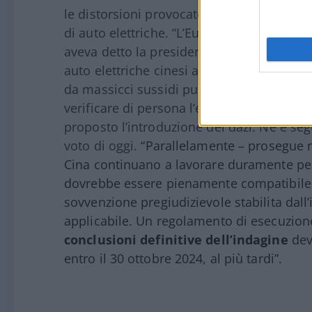
le distorsioni provocate dagli ingenti sus
di auto elettriche. “L’Europa è aperta all
aveva detto la presidente della Commissio
auto elettriche cinesi a basso costo, il c
da massicci sussidi pubblici”. Gli emissar
verificare di persona l’esistenza degli inc
proposto l’introduzione dei dazi. Ne è seg
voto di oggi.
“Parallelamente – prosegue ne
Cina continuano a lavorare duramente pe
dovrebbe essere pienamente compatibile c
sovvenzione pregiudizievole stabilita dal
applicabile. Un regolamento di esecuzion
conclusioni definitive dell’indagine
deve
entro il 30 ottobre 2024, al più tardi”.