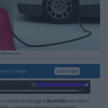
amite Canva.com
ferite su Google
CLICCA QUI
0:00
/
--:--
no riuniti quest’oggi a
Bruxelles
per votare
iati
, a seconda dell’entità dei sussidi