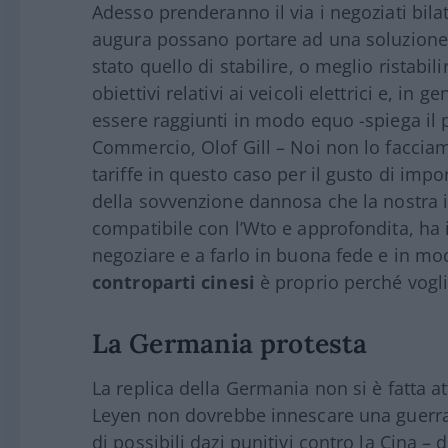
Adesso prenderanno il via i negoziati bila
augura possano portare ad una soluzione 
stato quello di stabilire, o meglio ristab
obiettivi relativi ai veicoli elettrici e, in 
essere raggiunti in modo equo -spiega il
Commercio, Olof Gill – Noi non lo facci
tariffe in questo caso per il gusto di imporr
della sovvenzione dannosa che la nostra 
compatibile con l’Wto e approfondita, ha i
negoziare e a farlo in buona fede e in mod
controparti
cinesi
è proprio perché vogl
La Germania protesta
La replica della Germania non si è fatta 
Leyen non dovrebbe innescare una guerra
di possibili dazi punitivi contro la Cina – 