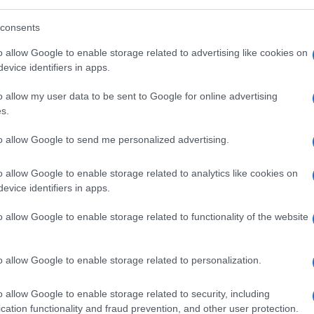
blica Ceca, Finlandia, Grecia, Spagna,
togallo, Romania e Svezia). Questo esito,
consents
”, significa che la Commissione è ora libera
o allow Google to enable storage related to advertising like cookies on
 ad applicare il regolamento, che è stato
evice identifiers in apps.
re i dazi anti-sussidio
sui veicoli elettrici
o allow my user data to be sent to Google for online advertising
vuto né un voto a favore, né un voto
s.
o. Ma questo lascia ora la decisione nelle
denza, porterà avanti la sua proposta di
to allow Google to send me personalized advertising.
.
o allow Google to enable storage related to analytics like cookies on
evice identifiers in apps.
oziati”
o allow Google to enable storage related to functionality of the website
a
di imporre dazi compensativi definitivi
tteria dalla Cina ha ottenuto il supporto
o allow Google to enable storage related to personalization.
’adozione delle tariffe – spiega Bruxelles in
 verso la conclusione dell’indagine anti-
o allow Google to enable storage related to security, including
 fa, Ursula von der Leyen aveva denunciato
cation functionality and fraud prevention, and other user protection.