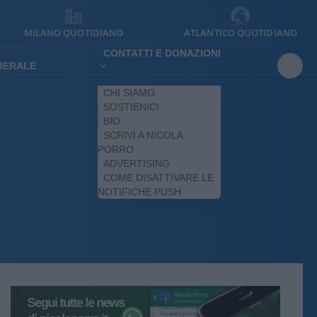
MILANO QUOTIDIANO
ATLANTICO QUOTIDIANO
CONTATTI E DONAZIONI
IBERALE
CHI SIAMO
SOSTIENICI
BIO
SCRIVI A NICOLA
PORRO
ADVERTISING
COME DISATTIVARE LE
NOTIFICHE PUSH