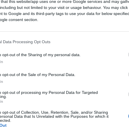
 that this website/app uses one or more Google services and may gath
one, affermando che “il ‘nein’ tedesco ai
including but not limited to your visit or usage behaviour. You may click 
strazione che la diagnosi di Mario Draghi è
 to Google and its third-party tags to use your data for below specifi
aggior produttore di auto sono d’accordo su
ogle consent section.
 europea, allora l’Ue non ha alcuna strategia
l Data Processing Opt Outs
o opt-out of the Sharing of my personal data.
In
a dove c*** eravate quando lo dicevamo?
di
o opt-out of the Sale of my Personal Data.
In
to opt-out of processing my Personal Data for Targeted
ing.
 tra gli Stati Membri non è stata raggiunta.
In
 votato a favore della proposta (Italia,
o opt-out of Collection, Use, Retention, Sale, and/or Sharing
lgaria, Danimarca, Estonia, Lituania e
ersonal Data that Is Unrelated with the Purposes for which it
lected.
a, Ungheria, Malta, Slovenia e Slovacchia),
Out