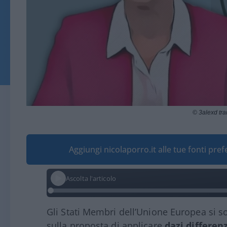
© 3alexd tr
Aggiungi nicolaporro.it alle tue fonti pre
Ascolta l'articolo
Gli Stati Membri dell’Unione Europea si so
sulla proposta di applicare
dazi
differenz