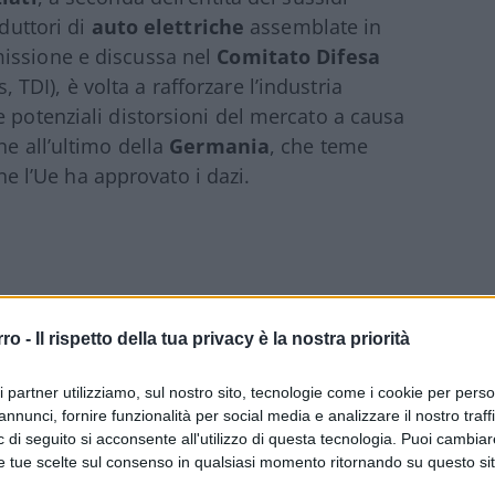
oduttori di
auto
elettriche
assemblate in
missione e discussa nel
Comitato Difesa
TDI), è volta a rafforzare l’industria
e potenziali distorsioni del mercato a causa
ne all’ultimo della
Germania
, che teme
ine l’Ue ha approvato i dazi.
missione un ruolo centrale, in quanto la
rro -
Il rispetto della tua privacy è la nostra priorità
n si raggiunga
una maggioranza
ino a ieri parlavano di un sostegno
ri partner utilizziamo, sul nostro sito, tecnologie come i cookie per pers
to direttamente dal Ministro degli Esteri,
annunci, fornire funzionalità per social media e analizzare il nostro traff
 di seguito si acconsente all'utilizzo di questa tecnologia. Puoi cambiar
he la Germania abbia espresso un voto
e tue scelte sul consenso in qualsiasi momento ritornando su questo si
or della Bertelsmann Stiftung di Berlino, ha