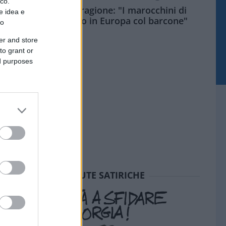
ico.
Meloni aveva ragione: "I marocchini di
e idea e
Ceuta sbarcano in Europa col barcone"
to
er and store
to grant or
ed purposes
SEDUTE SATIRICHE