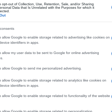
idente degli Stati Uniti, ha parlato per dieci
o opt-out of Collection, Use, Retention, Sale, and/or Sharing
ttutto sembra che abbia escluso
ersonal Data that Is Unrelated with the Purposes for which it
lected.
ro bilaterale nella Basilica di San Pietro.
Out
consents
sta facendo discutere perché in un primo
o allow Google to enable storage related to advertising like cookies on
e per l’incontro,
poi una è stata tolta
evice identifiers in apps.
acciare” il presidente Francese è stato lo
o allow my user data to be sent to Google for online advertising
s.
to allow Google to send me personalized advertising.
a
Heckling
, ha analizzato le immagini
Dan Scavino, collaboratore di Trump,
o allow Google to enable storage related to analytics like cookies on
er. “
You don’t belong here, I need you to do
evice identifiers in apps.
le parole attribuite a Trump indirizzate a
o allow Google to enable storage related to functionality of the website
i, ho bisogno che tu mi faccia un favore,
nte durante l’episodio, sembra annuire al
anche alcune frasi che i due leader si
o allow Google to enable storage related to personalization.