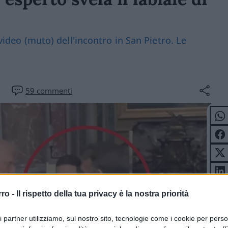
 video (muto) dell'incontro in San Pietro. Le
59
commenti
rro -
Il rispetto della tua privacy è la nostra priorità
ri partner utilizziamo, sul nostro sito, tecnologie come i cookie per pers