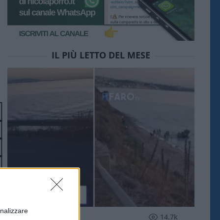
IL PIÙ LETTO DEL MESE
onalizzare
ESTERI
14.7k