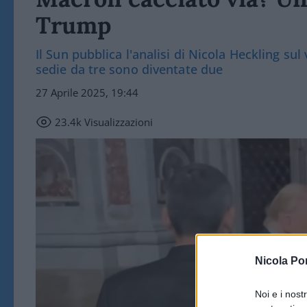
Trump
Il Sun pubblica l'analisi di Nicola Heckling sul
sedie da tre sono diventate due
27 Aprile 2025, 19:44
23.4k
Visualizzazioni
Nicola Po
Noi e i nost