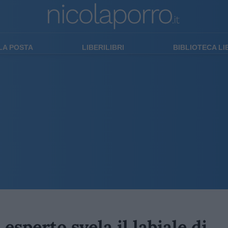
LA POSTA
LIBERILIBRI
BIBLIOTECA L
sperto svela il labiale di