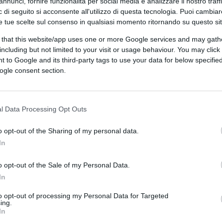
annunci, fornire funzionalità per social media e analizzare il nostro traff
 di seguito si acconsente all'utilizzo di questa tecnologia. Puoi cambiar
e tue scelte sul consenso in qualsiasi momento ritornando su questo si
 that this website/app uses one or more Google services and may gath
including but not limited to your visit or usage behaviour. You may click 
 to Google and its third-party tags to use your data for below specifi
ogle consent section.
l Data Processing Opt Outs
o opt-out of the Sharing of my personal data.
CLICCA QUI
In
o opt-out of the Sale of my Personal Data.
0:00
/
--:--
In
pre teatro di incontri e scontri che segnano
to opt-out of processing my Personal Data for Targeted
ing.
è consumato nel corso dei funerali di
Papa
In