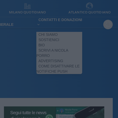
MILANO QUOTIDIANO
ATLANTICO QUOTIDIANO
CONTATTI E DONAZIONI
IBERALE
CHI SIAMO
SOSTIENICI
BIO
SCRIVI A NICOLA
PORRO
ADVERTISING
COME DISATTIVARE LE
NOTIFICHE PUSH