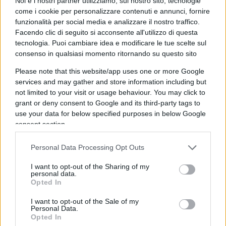
Noi e i nostri partner utilizziamo, sul nostro sito, tecnologie
interverrebbe solo per difendere da
come i cookie per personalizzare contenuti e annunci, fornire
funzionalità per social media e analizzare il nostro traffico.
un’aggressione. E poi, per molte altre ragioni. Non
Facendo clic di seguito si acconsente all'utilizzo di questa
ultima quella che in Russia sia ciò che resta di
tecnologia. Puoi cambiare idea e modificare le tue scelte sul
opinione pubblica, sia gli oligarchi ed il mondo
consenso in qualsiasi momento ritornando su questo sito
produttivo, premono per eliminare le sanzioni e
Please note that this website/app uses one or more Google
riaprire rapporti. Poi, perché otterrebbe uno
services and may gather and store information including but
not limited to your visit or usage behaviour. You may click to
spazio politico e di influenza superiore. Almeno
grant or deny consent to Google and its third-party tags to
formalmente, tratta da pari con gli Stati Uniti
use your data for below specified purposes in below Google
recuperando un ruolo da superpotenza,
consent section.
riacquisendo influenza nel vecchio continente e
comprando tempo”.
Personal Data Processing Opt Outs
I want to opt-out of the Sharing of my
personal data.
Durante i colloqui, il presidente Trump ha ribadito
Opted In
che gli Stati Uniti potrebbero
offrire supporto
I want to opt-out of the Sale of my
aereo a Kyiv
, ma ha chiarito che non invierà
Personal Data.
Opted In
truppe americane sul territorio ucraino. Francia,