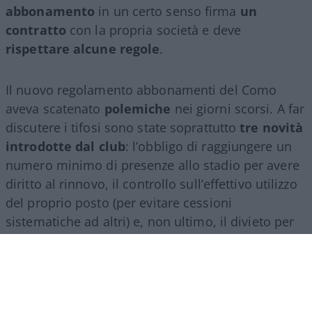
abbonamento
in un certo senso firma
un
contratto
con la propria società e deve
rispettare alcune regole
.
Il nuovo regolamento abbonamenti del Como
aveva scatenato
polemiche
nei giorni scorsi. A far
discutere i tifosi sono state soprattutto
tre novità
introdotte dal club
: l’obbligo di raggiungere un
numero minimo di presenze allo stadio per avere
diritto al rinnovo, il controllo sull’effettivo utilizzo
del proprio posto (per evitare cessioni
sistematiche ad altri) e, non ultimo, il divieto per
gli abbonati di indossare i colori della squadra
avversaria. Regole percepite da molti come troppo
invasive nei confronti di chi un titolo d’accesso lo
ha comunque pagato di tasca propria e che hanno