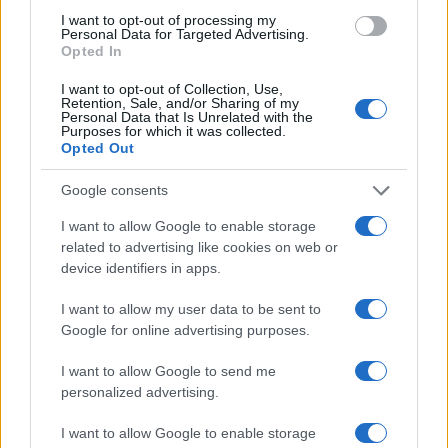
Germania e Regno Unito hanno manifestato
I want to opt-out of processing my
Personal Data for Targeted Advertising.
apertura all’invio di truppe, mentre l’Italia si è
Opted In
mostrata contraria a questa soluzione. Da Roma
I want to opt-out of Collection, Use,
arriva il sì solo con il mandato dell’ONU. Dal canto
Retention, Sale, and/or Sharing of my
Personal Data that Is Unrelated with the
suo, il segretario generale della Nato, Mark Rutte,
Purposes for which it was collected.
ha detto che non si è discusso specificamente
Opted Out
dell’invio di truppe, ma si stanno valutando
Google consents
garanzie di sicurezza “sulla falsariga dell’Articolo
I want to allow Google to enable storage
5”. Quel che è certo è che Donald Trump non
related to advertising like cookies on web or
invierà soldati americani mentre Francia e Regno
device identifiers in apps.
Unito “vogliono avere truppe sul terreno”.
I want to allow my user data to be sent to
Google for online advertising purposes.
La reazione di Russia e la
questione dei territori
I want to allow Google to send me
personalized advertising.
I want to allow Google to enable storage