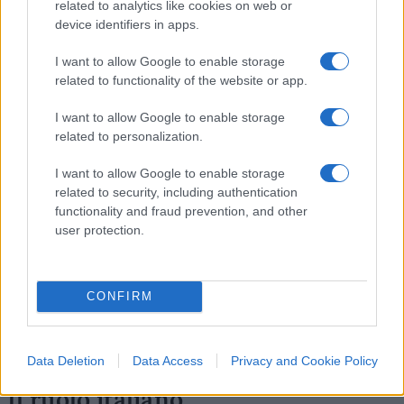
Il presidente russo
Vladimir Putin
ha manifestato
related to analytics like cookies on web or
apertura a un incontro diretto con Zelensky per
device identifiers in apps.
discutere la fine della guerra. Uno dei punti più
I want to allow Google to enable storage
delicati resta la questione dei territori occupati, in
related to functionality of the website or app.
particolare il Donbass, oggi per il 79% nelle mani
I want to allow Google to enable storage
della Russia. Zelensky ha sottolineato: “La
related to personalization.
questione territori è una decisione per me e
Putin”. Su questo aspetto, il cancelliere tedesco
I want to allow Google to enable storage
related to security, including authentication
Friedrich Merz ha affermato che
non possono
functionality and fraud prevention, and other
essere imposte concessioni a Kyiv
. Il ministro
user protection.
degli Esteri russo, Serghei Lavrov, ha specificato
che la Russia è disposta a trattare, ma è
fondamentale “il rispetto degli interessi di
CONFIRM
sicurezza della Russia e il pieno rispetto dei diritti
dei russi e dei russofoni che vivono in Ucraina”.
Data Deletion
Data Access
Privacy and Cookie Policy
Il ruolo italiano