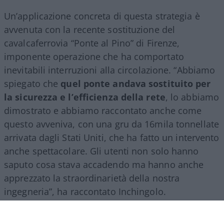
Un’applicazione concreta di questa strategia è
avvenuta con la recente sostituzione del
cavalcaferrovia “Ponte al Pino” di Firenze,
imponente operazione che ha comportato
inevitabili interruzioni alla circolazione. “Abbiamo
spiegato che
quel ponte andava sostituito per
la sicurezza e l’efficienza della rete
, lo abbiamo
dimostrato e abbiamo raccontato anche come
questo avveniva, con una gru da 16mila tonnellate
arrivata dagli Stati Uniti, che ha fatto un intervento
anche spettacolare. Gli utenti non solo hanno
saputo cosa stava accadendo ma hanno anche
apprezzato la straordinarietà della nostra
ingegneria”, ha raccontato Inchingolo.
Il racconto del Gruppo Fs, ha aggiunto l’esperto, si