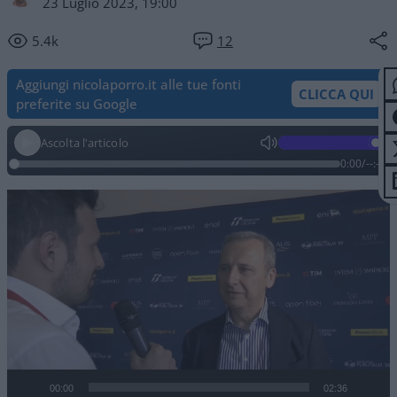
23 Luglio 2023, 19:00
5.4k
12
Aggiungi nicolaporro.it alle tue fonti
CLICCA QUI
preferite su Google
Ascolta l'articolo
0:00
/
--:--
Video
Player
00:00
02:36