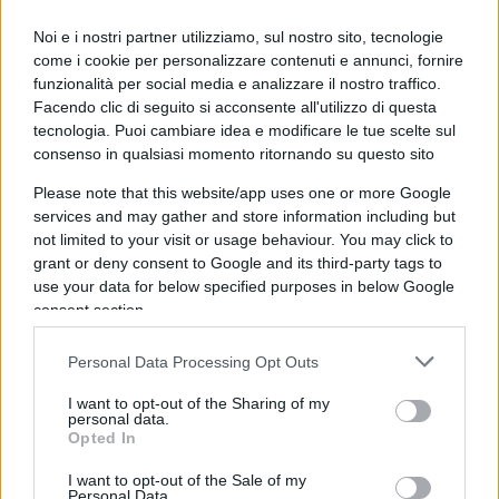
reti che hanno tecnologie più vecchie, quindi la
fibra è qualcosa di sostenibile da molti punti di
Noi e i nostri partner utilizziamo, sul nostro sito, tecnologie
vista”, ha dichiarato Rossetti, al quale abbiamo
come i cookie per personalizzare contenuti e annunci, fornire
funzionalità per social media e analizzare il nostro traffico.
poi chiesto quali siano i tempi prospettati per il
Facendo clic di seguito si acconsente all'utilizzo di questa
raggiungimento di una più vasta copertura del
tecnologia. Puoi cambiare idea e modificare le tue scelte sul
territorio nazionale con la fibra (al punto cioè da
consenso in qualsiasi momento ritornando su questo sito
rimpiazzare le più tradizionali tecnologie).
Please note that this website/app uses one or more Google
services and may gather and store information including but
not limited to your visit or usage behaviour. You may click to
grant or deny consent to Google and its third-party tags to
“Dipende molto, anche da un punto di vista del
use your data for below specified purposes in below Google
sistema Paese, dalle linee guida che il governo
consent section.
darà. È ragionevole pensare che questo non sia un
Personal Data Processing Opt Outs
percorso di breve termine, ma ci vorranno ancora
degli anni. È importante avere un
obiettivo:
I want to opt-out of the Sharing of my
personal data.
2030/2032,
perché una delle cose che bisognerà
Opted In
fare necessariamente per arrivare a quel tipo di
I want to opt-out of the Sale of my
soluzione digitale sarà
entrare nelle case degli
Personal Data.