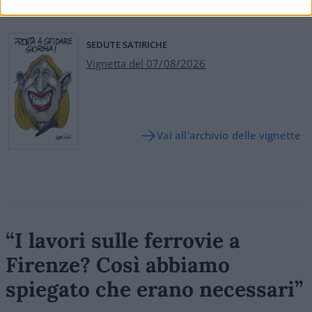
SEDUTE SATIRICHE
Vignetta del 07/08/2026
Vai all'archivio delle vignette
“I lavori sulle ferrovie a
Firenze? Così abbiamo
spiegato che erano necessari”