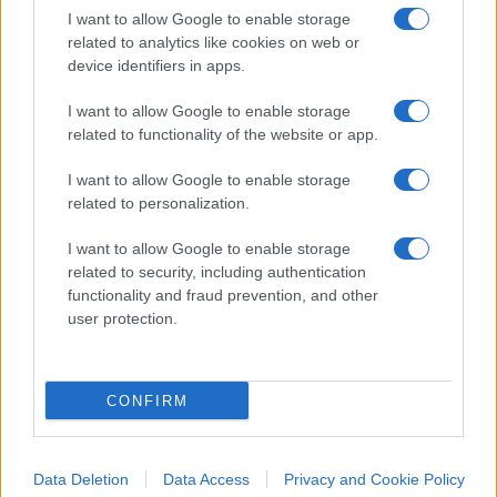
controcorrente
I want to allow Google to enable storage
related to analytics like cookies on web or
“Vietato ridere di Calimero”. Il prof e la lezione
device identifiers in apps.
sulla cancel culture
“Serve amore per il Paese”. Segreti e
I want to allow Google to enable storage
related to functionality of the website or app.
prospettive tra lusso e cultura
“Siamo il Paese più bello del mondo”. L’Italia e
I want to allow Google to enable storage
il turismo senza confini
related to personalization.
Dalle telecomunicazioni alle autostrade:
I want to allow Google to enable storage
quanto vale l’industria italiana
related to security, including authentication
“Qual è l’obiettivo della Meloni”. Tutti i segreti
functionality and fraud prevention, and other
del governo
user protection.
#OPEN FIBER
CONFIRM
12
Data Deletion
Data Access
Privacy and Cookie Policy
Leggi i commenti