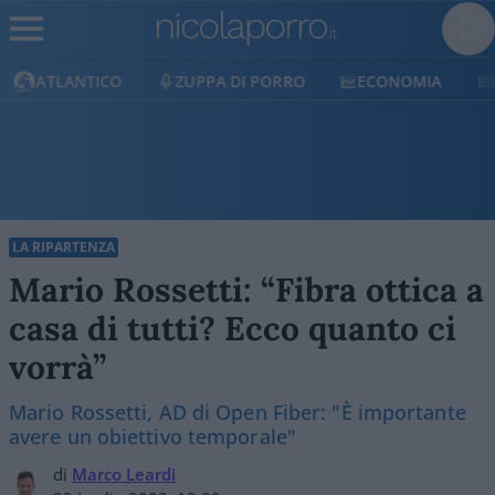
ZUPPA DI PORRO
ECONOMIA
LIBERILIBRI
LA RIPARTENZA
Mario Rossetti: “Fibra ottica a
casa di tutti? Ecco quanto ci
vorrà”
Mario Rossetti, AD di Open Fiber: "È importante
avere un obiettivo temporale"
di
Marco Leardi