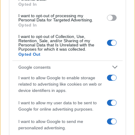
Opted In
italiani
per sostituire l’attuale presa con il rame e
sostituirla con quella per la fibra ottica”, ha
I want to opt-out of processing my
Personal Data for Targeted Advertising.
preventivato il top manager, auspicando un “piano
Opted In
di lavoro ordinato per poter arrivare in fondo in
I want to opt-out of Collection, Use,
tempi certi”.
Retention, Sale, and/or Sharing of my
Personal Data that Is Unrelated with the
Purposes for which it was collected.
Opted Out
Marco Leardi, 23 luglio 2023
Google consents
I want to allow Google to enable storage
related to advertising like cookies on web or
Rivivi qui tutti gli interventi e le tavole
device identifiers in apps.
rotonde alla Ripartenza 2023:
I want to allow my user data to be sent to
Google for online advertising purposes.
Una zanzara nella Zuppa
I want to allow Google to send me
Il politicamente corretto sta uccidendo l’ironia
personalized advertising.
“Sfumature scorrette”: pièce teatrale