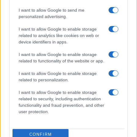
I want to allow Google to send me
personalized advertising.
Open Fiber: la rivoluzione digitale
I want to allow Google to enable storage
anche nei Comuni superisolati
related to analytics like cookies on web or
device identifiers in apps.
di
Massimo Di Guglielmo
I want to allow Google to enable storage
27 Gennaio 2021, 11:18
related to functionality of the website or app.
I want to allow Google to enable storage
related to personalization.
I want to allow Google to enable storage
related to security, including authentication
functionality and fraud prevention, and other
user protection.
CONFIRM