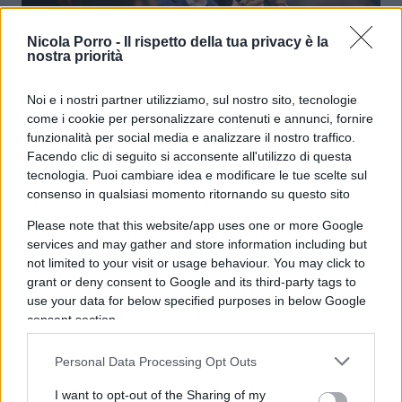
Nicola Porro -
Il rispetto della tua privacy è la
nostra priorità
Noi e i nostri partner utilizziamo, sul nostro sito, tecnologie
“Ecco come portiamo internet
come i cookie per personalizzare contenuti e annunci, fornire
veloce nella casa di tutti gli italiani”
funzionalità per social media e analizzare il nostro traffico.
Facendo clic di seguito si acconsente all'utilizzo di questa
tecnologia. Puoi cambiare idea e modificare le tue scelte sul
di
Marco Baronti
consenso in qualsiasi momento ritornando su questo sito
8.9k
21 Luglio 2022, 20:08
Please note that this website/app uses one or more Google
services and may gather and store information including but
not limited to your visit or usage behaviour. You may click to
grant or deny consent to Google and its third-party tags to
use your data for below specified purposes in below Google
consent section.
Personal Data Processing Opt Outs
I want to opt-out of the Sharing of my