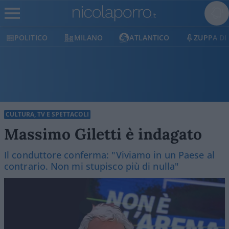
POLITICO
MILANO
ATLANTICO
ZUPPA DI P
CULTURA, TV E SPETTACOLI
Massimo Giletti è indagato
Il conduttore conferma: "Viviamo in un Paese al
contrario. Non mi stupisco più di nulla"