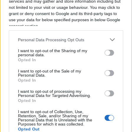
services and may gather and store information including but
proprietari, come la rimozione del tetto, finalizzate
not limited to your visit or usage behaviour. You may click to
grant or deny consent to Google and its third-party tags to
a sottrarsi alla tassazione patrimoniale. L’Imu,
use your data for below specified purposes in below Google
infatti, si applica anche agli immobili dichiarati
consent section.
“inagibili o inabitabili”, fino a quando essi non
vengano formalmente classificati come unità
Personal Data Processing Opt Outs
collabenti.
I want to opt-out of the Sharing of my
personal data.
Opted In
La politica non può continuare a
ignorare
che una
I want to opt-out of the Sale of my
parte significativa del nostro patrimonio
Personal Data.
immobiliare – spesso costituita da immobili di
Opted In
scarsissimo o nullo valore economico, situati in
I want to opt-out of processing my
aree ormai spopolate – continua a deteriorarsi e
Personal Data for Targeted Advertising.
Opted In
in casi sempre crescenti addirittura a divenire
fatiscente. Occorre salvare quella che dovrebbe
I want to opt-out of Collection, Use,
Retention, Sale, and/or Sharing of my
essere considerata a tutti gli effetti una risorsa
Personal Data that Is Unrelated with the
Purposes for which it was collected.
nazionale. Servono politiche capaci di intervenire
Opted Out