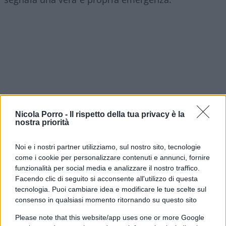
Nicola Porro -
Il rispetto della tua privacy è la
nostra priorità
Noi e i nostri partner utilizziamo, sul nostro sito, tecnologie
come i cookie per personalizzare contenuti e annunci, fornire
funzionalità per social media e analizzare il nostro traffico.
Al degrado materiale si accompagna un degrado
Facendo clic di seguito si acconsente all'utilizzo di questa
sociale. Questi edifici
– per circa il 90% di
tecnologia. Puoi cambiare idea e modificare le tue scelte sul
proprietà di persone fisiche –
diventano ruderi
consenso in qualsiasi momento ritornando su questo sito
spesso per effetto del solo trascorrere del tempo,
Please note that this website/app uses one or more Google
ma in molti casi anche per azioni volontarie dei