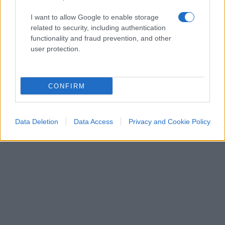
anno su immobili spesso privi di qualsiasi
I want to allow Google to enable storage
redditività, contribuisce ad accelerarne il degrado
related to security, including authentication
anziché favorirne il recupero.
functionality and fraud prevention, and other
user protection.
Giorgio Spaziani Testa, 10 agosto 2026
CONFIRM
Data Deletion
Data Access
Privacy and Cookie Policy