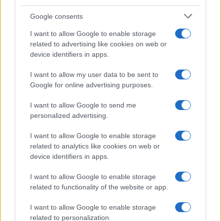
su più fronti, dalle infrastrutture alla rigenerazione
Google consents
urbana, dalla riqualificazione al rilancio dei
territori.
I want to allow Google to enable storage
related to advertising like cookies on web or
device identifiers in apps.
I want to allow my user data to be sent to
Google for online advertising purposes.
I want to allow Google to send me
personalized advertising.
I want to allow Google to enable storage
related to analytics like cookies on web or
device identifiers in apps.
I want to allow Google to enable storage
related to functionality of the website or app.
Ma è indispensabile affrontare anche
il nodo
I want to allow Google to enable storage
dell’Imu
, una patrimoniale che, gravando ogni
related to personalization.