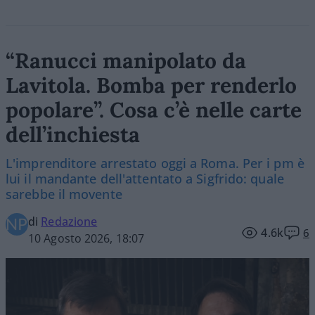
“Ranucci manipolato da
Lavitola. Bomba per renderlo
popolare”. Cosa c’è nelle carte
dell’inchiesta
L'imprenditore arrestato oggi a Roma. Per i pm è
lui il mandante dell'attentato a Sigfrido: quale
sarebbe il movente
di
Redazione
4.6k
6
10 Agosto 2026, 18:07