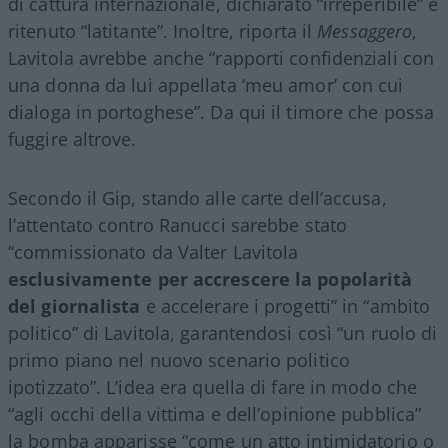
di cattura internazionale, dichiarato “irreperibile” e
ritenuto “latitante”. Inoltre, riporta il
Messaggero
,
Lavitola avrebbe anche “rapporti confidenziali con
una donna da lui appellata ‘meu amor’ con cui
dialoga in portoghese”. Da qui il timore che possa
fuggire altrove.
Secondo il Gip, stando alle carte dell’accusa,
l’attentato contro Ranucci sarebbe stato
“commissionato da Valter Lavitola
esclusivamente per accrescere la popolarità
del giornalista
e accelerare i progetti” in “ambito
politico” di Lavitola, garantendosi così “un ruolo di
primo piano nel nuovo scenario politico
ipotizzato”. L’idea era quella di fare in modo che
“agli occhi della vittima e dell’opinione pubblica”
la bomba apparisse “come un atto intimidatorio o