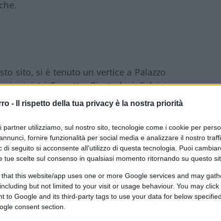
iche.
to sito, si è tenuto un vertice a Palazzo
o i ministri Crosetto, Piantedosi, Salvini e
hé a Gerusalemme per incontrare Netanyahu),
rro -
Il rispetto della tua privacy è la nostra priorità
entro, il dossier migranti e la richiesta del
cque anche la
Marina militare
, per
ri partner utilizziamo, sul nostro sito, tecnologie come i cookie per pers
italiane.
annunci, fornire funzionalità per social media e analizzare il nostro traff
 di seguito si acconsente all'utilizzo di questa tecnologia. Puoi cambiar
e tue scelte sul consenso in qualsiasi momento ritornando su questo si
 ieri, è stato protagonista di una
 that this website/app uses one or more Google services and may gath
i sarebbe il
gruppo mercenario russo
including but not limited to your visit or usage behaviour. You may click 
uovi arrivati nel nostro Paese. Anzi, gli
 to Google and its third-party tags to use your data for below specifi
ll’interno di “una nuova guerra ibrida” che
ogle consent section.