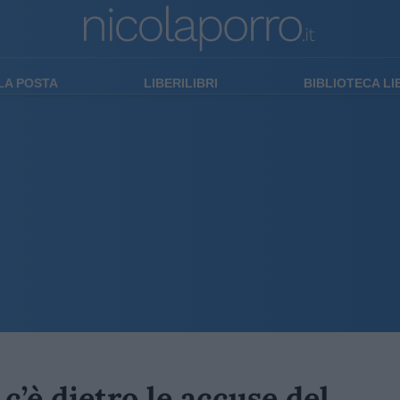
LA POSTA
LIBERILIBRI
BIBLIOTECA L
c’è dietro le accuse del