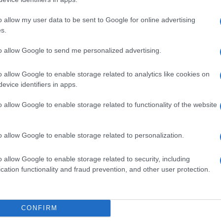
i mercenari esercitano preminentemente in
o allow my user data to be sent to Google for online advertising
ana, Burkina Faso e – nel Medio Oriente –
s.
to allow Google to send me personalized advertising.
o allow Google to enable storage related to analytics like cookies on
re come il territorio libico sia il principale
evice identifiers in apps.
egalmente tentano di raggiungere il
o allow Google to enable storage related to functionality of the website
ilitari russi sono largamente presenti in
ale Khalifa Haftar contro il governo di
à internazionale. Nel 2019, i miliziani di
o allow Google to enable storage related to personalization.
bico di Haftar nell’
assalto fallito alla
o allow Google to enable storage related to security, including
oprie truppe a pochissimi chilometri dal
cation functionality and fraud prevention, and other user protection.
 numero certo, ma si stima un
range
tra 1.000
CONFIRM