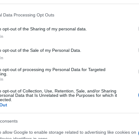
 Non è un caso che il continente africano è
nistiche di Putin
, e la Wagner risulta
l Data Processing Opt Outs
l potere russo in vari Stati dell’Africa.
o opt-out of the Sharing of my personal data.
In
o opt-out of the Sale of my Personal Data.
In
ce Meloni-007 sui migranti
to opt-out of processing my Personal Data for Targeted
tto: “Gli scafisti lo vietavano”
ing.
ano la sinistra
In
o opt-out of Collection, Use, Retention, Sale, and/or Sharing
ersonal Data that Is Unrelated with the Purposes for which it
frica
lected.
Out
ha visto una drastica riduzione con l’inizio
tamento progressivo dei miliziani verso est,
consents
pera dal 2013 in Africa
come longa
o allow Google to enable storage related to advertising like cookies on
ha sottolineato è l’influenza politico-
evice identifiers in apps.