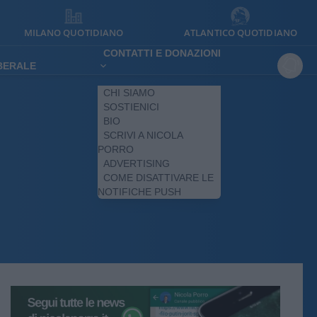
MILANO QUOTIDIANO
ATLANTICO QUOTIDIANO
CONTATTI E DONAZIONI
IBERALE
CHI SIAMO
SOSTIENICI
BIO
SCRIVI A NICOLA
PORRO
ADVERTISING
COME DISATTIVARE LE
NOTIFICHE PUSH