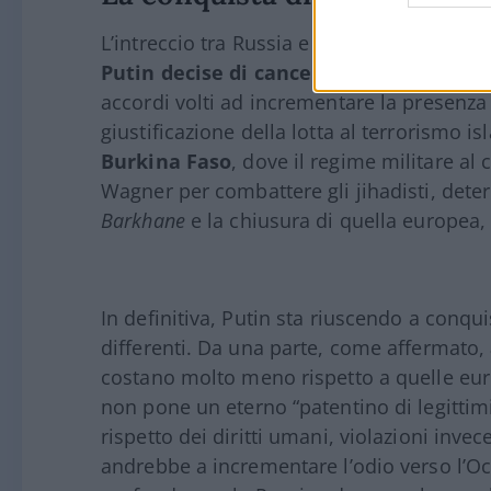
L’intreccio tra Russia e Libia ha radici l
Putin decise di cancellare i debiti
di Tri
accordi volti ad incrementare la presenza m
giustificazione della lotta al terrorismo i
Burkina Faso
, dove il regime militare a
Wagner per combattere gli jihadisti, deter
Barkhane
e la chiusura di quella europea
In definitiva, Putin sta riuscendo a conqui
differenti. Da una parte, come affermato,
costano molto meno rispetto a quelle eur
non pone un eterno “patentino di legittimit
rispetto dei diritti umani, violazioni invec
andrebbe a incrementare l’odio verso l’Oc