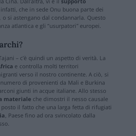
Cina. Dall’altra, vi è il
supporto
 infatti, che in sede Onu buona parte dei
ia, o si astengano dal condannarla. Questo
anza atlantica e gli “usurpatori” europei.
archi?
ajani – c’è quindi un aspetto di verità. La
frica
e controlla molti territori
igranti verso il nostro continente. A ciò, si
 numero di provenienti da Mali e Burkina
rconi giunti in acque italiane. Allo stesso
a materiale
che dimostri il nesso causale
 posto il fatto che una larga fetta di rifugiati
ia
, Paese fino ad ora svincolato dalla
sso.