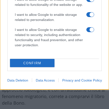
dell’Interno sulle richieste di asilo accolte, che con
related to functionality of the website or app.
guerre e povertà tutti quei ragazzi che sbarcano in
I want to allow Google to enable storage
Italia hanno poco a che fare perché pensa la gente
related to personalization.
se davvero fossero fuggiti, come sostengono che
sia, da conflitti e persecuzioni, da miseria e fame,
I want to allow Google to enable storage
related to security, including authentication
apprezzerebbero di essere nutriti, vestiti,
functionality and fraud prevention, and other
alloggiati, curati;
dimostrerebbero gratitudine
user protection.
per i sacrifici che si sostengono per loro, si
accontenterebbero di quel che ricevono,
adattandosi, invece di avanzare pretese e
CONFIRM
rimostranze».
Data Deletion
Data Access
Privacy and Cookie Policy
Se volete informarvi con numeri
, senza un
approccio ideologico, e con un’attitudine critica al
fenomeno migratorio, correte a comprarvi il libro
della Bono.