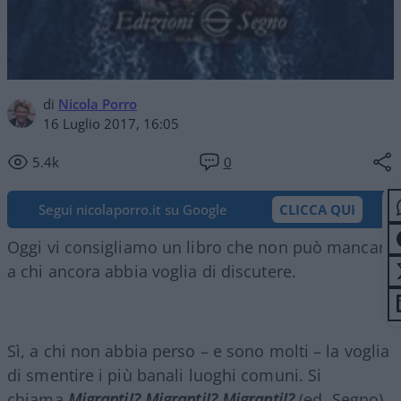
di
Nicola Porro
16 Luglio 2017, 16:05
5.4k
0
Segui nicolaporro.it su Google
CLICCA QUI
Oggi vi consigliamo un libro che non può mancare
a chi ancora abbia voglia di discutere.
Sì, a chi non abbia perso – e sono molti – la voglia
di smentire i più banali luoghi comuni. Si
chiama
Migranti!? Migranti!? Migranti!?
(ed. Segno)