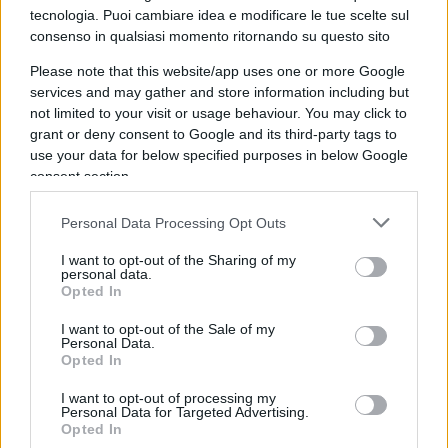
totale gli arrivi sono stati 503.700, 363.348 dei
tecnologia. Puoi cambiare idea e modificare le tue scelte sul
consenso in qualsiasi momento ritornando su questo sito
quali via mare, con un calo di oltre il 50% rispetto
al 2015.
Please note that this website/app uses one or more Google
services and may gather and store information including but
not limited to your visit or usage behaviour. You may click to
Invece gli emigranti irregolari
approdati in Italia
grant or deny consent to Google and its third-party tags to
nel 2016 sono stati 181.045, quasi il 18% in più
use your data for below specified purposes in below Google
consent section.
rispetto al 2015 quando sulle coste italiane ne
erano sbarcati 153.842».
Personal Data Processing Opt Outs
I want to opt-out of the Sharing of my
personal data.
Opted In
La Bono spiega nel dettaglio come gli altri Paesi
europei abbiano reso sempre più difficile
I want to opt-out of the Sale of my
Personal Data.
l’ingresso di irregolari.
E chiosa
: «Il messaggio è
Opted In
stato recepito. Decine di migliaia di emigranti,
I want to opt-out of processing my
sebbene a malincuore, si rassegnano a restare in
Personal Data for Targeted Advertising.
Opted In
Italia. D’altra parte quasi tutti sanno di non