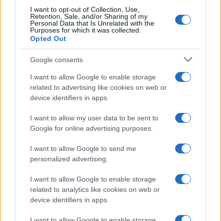
possedere i requisiti necessari per ottenere lo
I want to opt-out of Collection, Use,
Retention, Sale, and/or Sharing of my
status di rifugiato».
Personal Data that Is Unrelated with the
Purposes for which it was collected.
Opted Out
Si passa poi all’indispensabile distinzione, che
Google consents
non è solo linguistica, tra profugo, emigrante e
rifugiato
. Gli arrivi sulle nostre coste
I want to allow Google to enable storage
related to advertising like cookies on web or
«provengono in gran parte dall’Africa e sono per
device identifiers in apps.
lo più dei maschi giovani. Il 90% dei richiedenti
asilo sono africani di età compresa tra 18 e 34
I want to allow my user data to be sent to
anni, i maschi sono circa l’87%».
Google for online advertising purposes.
I want to allow Google to send me
personalized advertising.
Un popolo che parte
«non perché non ha niente,
I want to allow Google to enable storage
ma perché vuole di meglio e di più» e continua la
related to analytics like cookies on web or
Bono: «Sempre più gli italiani si convincono,
device identifiers in apps.
anche senza conoscere i dati del ministero
I want to allow Google to enable storage