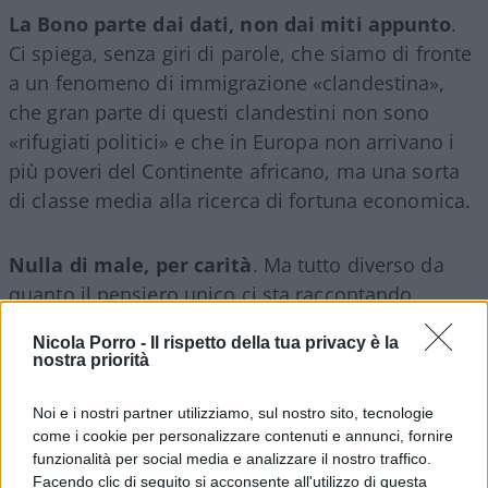
La Bono parte dai dati, non dai miti appunto
.
Ci spiega, senza giri di parole, che siamo di fronte
a un fenomeno di immigrazione «clandestina»,
che gran parte di questi clandestini non sono
«rifugiati politici» e che in Europa non arrivano i
più poveri del Continente africano, ma una sorta
di classe media alla ricerca di fortuna economica.
Nulla di male, per carità
. Ma tutto diverso da
quanto il pensiero unico ci sta raccontando.
Nicola Porro -
Il rispetto della tua privacy è la
nostra priorità
L’immigrazione irregolare, per di più, è
Noi e i nostri partner utilizziamo, sul nostro sito, tecnologie
diventato un fenomeno prettamente italiano
:
come i cookie per personalizzare contenuti e annunci, fornire
«Nel
2015
sono entrate illegalmente in Europa, via
funzionalità per social media e analizzare il nostro traffico.
mare e via terra, 1.012.275 persone. Nel
2016
in
Facendo clic di seguito si acconsente all'utilizzo di questa