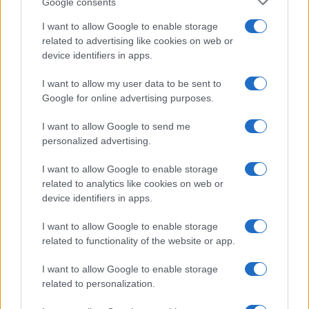
Google consents
smettere di usare i manganelli?
I want to allow Google to enable storage
related to advertising like cookies on web or
L’appello dei sindacati
device identifiers in apps.
I want to allow my user data to be sent to
Google for online advertising purposes.
Poche ore dopo il triste accaduto, sono
intervenuti i sindacati di polizia, in particolare i
I want to allow Google to send me
rappresentanti del Sulpl (Sindacato Unitario
personalized advertising.
Lavoratori Polizia Locale)
Daniele
I want to allow Google to enable storage
Vincini
e
Grazia Ingrao
: “Tutti i vigili devono
related to analytics like cookies on web or
avere in dotazione lo spray urticante. Serve una
device identifiers in apps.
formazione costante del personale: i ghisa devono
I want to allow Google to enable storage
tornare a fare i ghisa, con tutti gli strumenti a loro
related to functionality of the website or app.
disposizione”. Un allarme affiancato anche da una
I want to allow Google to enable storage
critica velata nei confronti del Comune di Milano,
related to personalization.
visto che il sindaco Sala non ha proferito ancora