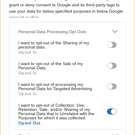
grant or deny consent to Google and its third-party tags to
ufficiale. Immaginiamo che il caso non solleverà
use your data for below specified purposes in below Google
le stesse polemiche scaturite in occasione del
consent section.
“pestaggio” del transessuale, sempre a Milano,
fermato “con le cattive” dai vigili poi finiti sotto
Personal Data Processing Opt Outs
indagine e sospesi dal servizio. I colleghi ieri non
I want to opt-out of the Sharing of my
hanno usato alcun manganello e il risultato s’è
personal data.
Opted In
visto: uno di loro si è preso un cazzotto in pieno
volto, rischiando di rimetterci le penne.
I want to opt-out of the Sale of my
Personal Data.
Opted In
Per approfondire:
I want to opt-out of processing my
Personal Data for Targeted Advertising.
Opted In
Trans a Milano, vigili indagati? Io sto con i
I want to opt-out of Collection, Use,
poliziotti
Retention, Sale, and/or Sharing of my
Personal Data that Is Unrelated with the
Trans “picchiato” a Milano, parla un poliziotto:
Purposes for which it was collected.
ecco (tutta) la verità
Opted Out
Trans a Milano, vigili indagati: bisogna