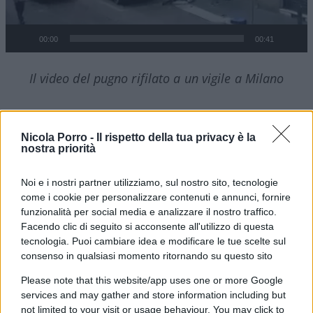
00:00
00:41
Il video del pugno rifilato a un vigile a Milano
Nicola Porro -
Il rispetto della tua privacy è la
Risultato finale?
Sette giorni di prognosi per il
nostra priorità
vigile di Milano
, così come per le due colleghe
intervenute contemporaneamente per fermare
Noi e i nostri partner utilizziamo, sul nostro sito, tecnologie
l’uomo. Come si denota dal video, è stato
come i cookie per personalizzare contenuti e annunci, fornire
funzionalità per social media e analizzare il nostro traffico.
necessario l’aiuto anche di alcuni passanti che
Facendo clic di seguito si acconsente all'utilizzo di questa
hanno assistito alla scena e che prontamente si
tecnologia. Puoi cambiare idea e modificare le tue scelte sul
sono riversati sul luogo per offrire assistenza ai
consenso in qualsiasi momento ritornando su questo sito
vigili urbani. L’uomo in questione è un
45enne di
Please note that this website/app uses one or more Google
origine romene
, già con precedenti e ora
services and may gather and store information including but
accusato di resistenza e violenza a pubblico
not limited to your visit or usage behaviour. You may click to