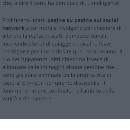
che, a dire il vero, ha ben poco di… intelligente!
Proliferano infatti
pagine su pagine sui social
network
a cui molti si rivolgono per chiedere di
alterare la realtà di scatti domestici banali,
inserendo sfondi di spiagge tropicali o feste
prestigiose per impreziosire quel compleanno. Il
dio dell’apparenza. Altri chiedono invece di
eliminare dalle immagini alcune persone che…
sono già state eliminate dalla propria vita di
coppia. E fin qui, per quanto discutibile, il
fenomeno rimane confinato nell’ambito della
vanità e del rancore.