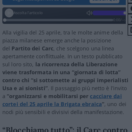
Ascolta l'articolo
0:00
/
--:--
Alla vigilia del 25 aprile, tra le molte anime della
piazza milanese emerge anche la posizione
del
Partito dei Carc
, che scelgono una linea
apertamente conflittuale. In un testo pubblicato
sul loro sito,
la ricorrenza della Liberazione
viene trasformata in una “giornata di lotta”
contro chi “si sottomette ai gruppi imperialisti
Usa e ai sionisti”
. Il passaggio più netto è l’invito
a
“organizzarsi e mobilitarsi per
cacciare dai
cortei del 25 aprile la Brigata ebraica
”
, uno dei
nodi più sensibili e divisivi della manifestazione.
“Blocchiamo tutto”: il Carc contro