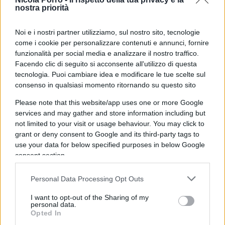
nostra priorità
L’inchiesta di Napoli: accuse
pesanti su alcuni militanti
Noi e i nostri partner utilizziamo, sul nostro sito, tecnologie
come i cookie per personalizzare contenuti e annunci, fornire
funzionalità per social media e analizzare il nostro traffico.
La presa di posizione, che riguarda
Facendo clic di seguito si acconsente all'utilizzo di questa
prevalentemente – ma non solo – la piazza di
tecnologia. Puoi cambiare idea e modificare le tue scelte sul
Milano, arriva mentre il movimento è investito da
consenso in qualsiasi momento ritornando su questo sito
un’indagine della Procura di Napoli. Nei giorni
Please note that this website/app uses one or more Google
scorsi la Digos ha eseguito perquisizioni nei
services and may gather and store information including but
confronti di sei militanti, tra cui un minorenne. Le
not limited to your visit or usage behaviour. You may click to
grant or deny consent to Google and its third-party tags to
accuse ipotizzate sono gravi: “associazione con
use your data for below specified purposes in below Google
finalità di terrorismo, anche internazionale, o di
consent section.
eversione dell’ordine democratico”. Secondo gli
inquirenti, attività di propaganda online avrebbero
Personal Data Processing Opt Outs
incluso riferimenti e apprezzamenti verso le
I want to opt-out of the Sharing of my
Brigate Rosse e le Nuove Brigate Rosse. Tra gli
personal data.
Opted In
indagati figurano anche esponenti della direzione