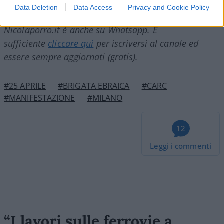
Data Deletion
Data Access
Privacy and Cookie Policy
Nicolaporro.it è anche su Whatsapp. È
sufficiente
cliccare qui
per iscriversi al canale ed
essere sempre aggiornati (gratis).
#25 APRILE
#BRIGATA EBRAICA
#CARC
#MANIFESTAZIONE
#MILANO
12
Leggi i commenti
“I lavori sulle ferrovie a