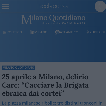
POLITICO
MILANO
ATLANTICO
ZUPPA DI
MILANO QUOTIDIANO
25 aprile a Milano, delirio
Carc: “Cacciare la Brigata
ebraica dai cortei”
La piazza milanese ribolle: tre distinti tronconi in