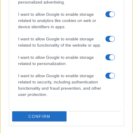
personalized advertising.
nuove tensioni in piazza
I want to allow Google to enable storage
Per il 25 aprile, la linea dei Carc è esplicita:
related to analytics like cookies on web or
“Irrompiamo nelle piazze dove i sionisti e i
device identifiers in apps.
complici del genocidio del popolo palestinese
I want to allow Google to enable storage
proveranno a intestarsi la Resistenza
related to functionality of the website or app.
partigiana”.
Parole che, alla vigilia della
I want to allow Google to enable storage
manifestazione, contribuiscono ad alzare il livello
related to personalization.
di tensione in una giornata che tradizionalmente
dovrebbe rappresentare unità e memoria
I want to allow Google to enable storage
condivisa. Il rischio è che le divisioni interne e le
related to security, including authentication
functionality and fraud prevention, and other
spinte più radicali finiscano per trasformare la
user protection.
celebrazione della Liberazione in un terreno di
scontro politico sempre più acceso.
CONFIRM