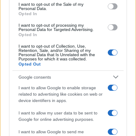
nazionale del movimento, tra cui
Paolo Babini,
I want to opt-out of the Sale of my
Personal Data.
Igor Papaleo e Marco Coppola.
Opted In
I want to opt-out of processing my
Personal Data for Targeted Advertising.
Opted In
Il tema non è solo giudiziario ma anche politico. Il
I want to opt-out of Collection, Use,
19 marzo scorso, alla Camera, una parte della
Retention, Sale, and/or Sharing of my
Personal Data that Is Unrelated with the
dirigenza del Movimento 5 Stelle ha partecipato a
Purposes for which it was collected.
un’iniziativa dal titolo “Per un governo che attui la
Opted Out
Costituzione”, alla quale risultavano invitati anche
Google consents
esponenti dell’area sinistra-antagonista, tra cui i
Carc. Un elemento che contribuisce ad alimentare
I want to allow Google to enable storage
related to advertising like cookies on web or
il dibattito sul ruolo e sulle relazioni di queste
device identifiers in apps.
realtà all’interno del panorama politico e dei
movimenti.
I want to allow my user data to be sent to
Google for online advertising purposes.
Verso il 25 aprile: il rischio di
I want to allow Google to send me