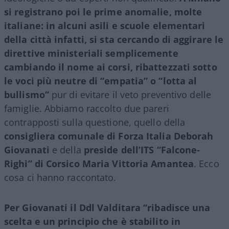
si registrano poi le prime anomalie, molte
italiane: in alcuni asili e scuole elementari
della città infatti, si sta cercando di aggirare le
direttive ministeriali semplicemente
cambiando il nome ai corsi, ribattezzati sotto
le voci più neutre di “empatia” o “lotta al
bullismo”
pur di evitare il veto preventivo delle
famiglie. Abbiamo raccolto due pareri
contrapposti sulla questione, quello della
consigliera comunale di Forza Italia Deborah
Giovanati
e della
preside dell’ITS “Falcone-
Righi” di Corsico Maria Vittoria Amantea
. Ecco
cosa ci hanno raccontato.
Per Giovanati il Ddl Valditara “ribadisce una
scelta e un principio che è stabilito in