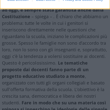
secondo quella libertà di insegnamento che,
ad oggi, è sempre stata garantita anche dalla
Costituzione
– spiega – . È chiaro che abbiamo un
problema: tutte le volte in cui i genitori si
inseriscono direttamente nelle questioni che
riguardano la scuola, iniziano le complicazioni più
grosse. Spesso le famiglie non sono d’accordo tra
loro, non lo sono con gli insegnanti e, soprattutto,
oggi c’è la tendenza a volersi sostituire ai docenti.
Questo è pericolosissimo.
Le tematiche
proposte dai docenti fanno parte di un
progetto educativo studiato a monte
,
organizzato con tutti gli organi collegiali e basato
sull’offerta formativa della scuola. L’obiettivo è la
crescita sana, democratica e libera dei nostri
studenti.
Fare in modo che su una materia così
spinosa si inneschino le ideologie delle singole