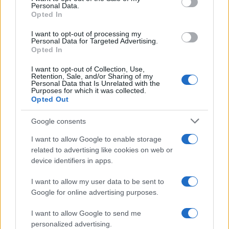
Personal Data.
Opted In
I want to opt-out of processing my
Personal Data for Targeted Advertising.
Ma Giovanati fa un passo ulteriore: “Non
Opted In
nascondiamoci dietro un dito: l’elefante nella
I want to opt-out of Collection, Use,
stanza è il fatto che molti di questi temi
Retention, Sale, and/or Sharing of my
Personal Data that Is Unrelated with the
riguardano l’omotransfobia e l’educazione alla
Purposes for which it was collected.
Opted Out
sessualità, e spesso fanno parte di
un’ideologia. Io sono per la libertà di
Google consents
educazione
; i miei figli vanno a una scuola
I want to allow Google to enable storage
cattolica e ho lottato per questa libertà perché
related to advertising like cookies on web or
penso che se una persona vuole educare i propri
device identifiers in apps.
figli secondo determinati principi debba poter fare
I want to allow my user data to be sent to
la propria scelta. Ma non si può obbligare la
Google for online advertising purposes.
scuola statale a diventare il luogo in cui viene
imposta un’ideologia. Se si vogliono fare scuole
I want to allow Google to send me
personalized advertising.
con determinati insegnamenti, le si faccia, e qui si