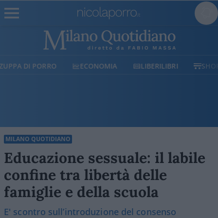
ECONOMIA
LIBERILIBRI
SHOP
SOSTIENICI
MILANO QUOTIDIANO
Educazione sessuale: il labile
confine tra libertà delle
famiglie e della scuola
E' scontro sull’introduzione del consenso