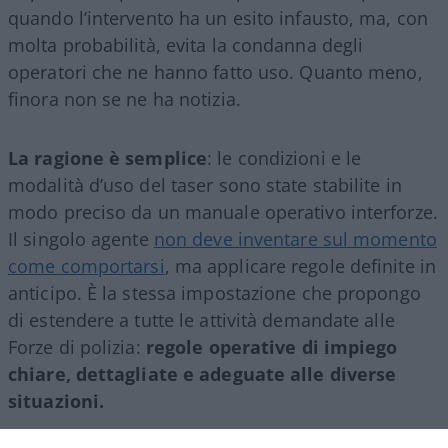
quando l’intervento ha un esito infausto, ma, con
molta probabilità, evita la condanna degli
operatori che ne hanno fatto uso. Quanto meno,
finora non se ne ha notizia.
La ragione è semplice
: le condizioni e le
modalità d’uso del taser sono state stabilite in
modo preciso da un manuale operativo interforze.
Il singolo agente
non deve inventare sul momento
come comportarsi
, ma applicare regole definite in
anticipo. È la stessa impostazione che propongo
di estendere a tutte le attività demandate alle
Forze di polizia:
regole operative di impiego
chiare, dettagliate e adeguate alle diverse
situazioni.