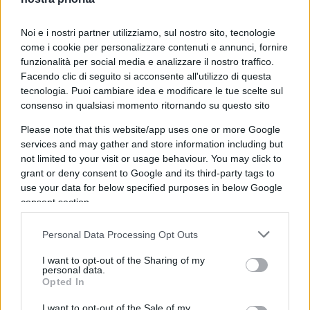
ragione sul campo dell’affettività, che è uno dei
temi più delicati. In questi anni abbiamo visto di
Noi e i nostri partner utilizziamo, sul nostro sito, tecnologie
come i cookie per personalizzare contenuti e annunci, fornire
tutto. Oggi si sono alzati grandissimi strali
funzionalità per social media e analizzare il nostro traffico.
soprattutto da sinistra, dicendo che non si potrà
Facendo clic di seguito si acconsente all'utilizzo di questa
più parlare di sessualità o fare prevenzione contro
tecnologia. Puoi cambiare idea e modificare le tue scelte sul
consenso in qualsiasi momento ritornando su questo sito
la violenza sulle donne, ma in realtà in fondo si
tratta solo di ribadire quanto in Costituzione è già
Please note that this website/app uses one or more Google
stabilito”. “Informare la famiglia è fondamentale.
services and may gather and store information including but
not limited to your visit or usage behaviour. You may click to
Bisognerebbe ribadire un’alleanza forte tra scuola
grant or deny consent to Google and its third-party tags to
e famiglia, senza lasciar fuori i genitori.
Chiedere
use your data for below specified purposes in below Google
alla famiglia ‘tu sei d’accordo se parlo di
consent section.
questa cosa a tuo figlio?’ significa richiamarla
Personal Data Processing Opt Outs
a una funzione di responsabilità
”.
I want to opt-out of the Sharing of my
personal data.
Opted In
I want to opt-out of the Sale of my