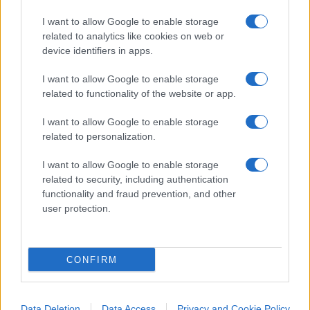
apre la questione della parità scolastica affinché
I want to allow Google to enable storage
ciascuno possa scegliere la scuola migliore per i
related to analytics like cookies on web or
propri figli. Ma
introdurre in modo subdolo
device identifiers in apps.
alcune ideologie sulla sessualità è pericoloso.
I want to allow Google to enable storage
Al di là dei problemi che vediamo nei ragazzi oggi,
related to functionality of the website or app.
è importante che tutte le figure adulte
I want to allow Google to enable storage
attorno a loro siano effettivamente presenti e
related to personalization.
facciano gli adulti”
.
I want to allow Google to enable storage
related to security, including authentication
functionality and fraud prevention, and other
Secondo la
dirigente scolastica Maria Vittoria
user protection.
Amantea
, la nuova normativa rischia invece di
burocratizzare la didattica e di minare la libertà
CONFIRM
d’insegnamento: “
Sicuramente una decisione
del genere non facilita il lavoro di nessuno.
Soprattutto, impedisce ai docenti di operare
Data Deletion
Data Access
Privacy and Cookie Policy