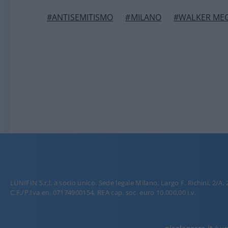
#ANTISEMITISMO
#MILANO
#WALKER ME
LUNIFIN S.r.l. a socio unico. Sede legale Milano, Largo F. Richini, 2/A,
C.F./P.Iva en. 07174900154, REA cap. soc. euro 10.000,00 i.v.