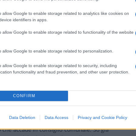
etari abbiano ammesso di essere stati
o allow Google to enable storage related to analytics like cookies on
are con i coniugi titolari del bar, e loro
evice identifiers in apps.
o. Loro mi hanno detto: «Non siamo
o allow Google to enable storage related to functionality of the website
endo abbiamo affisso questo cartello». Loro
l fatto che la Procura dica che non sia
ibile.
o allow Google to enable storage related to personalization.
o allow Google to enable storage related to security, including
cation functionality and fraud prevention, and other user protection.
e si respira nella politica italiana?
 disegno di legge contro l’antisemitismo. Ma
zionale si sia astenuta, votando contro
CONFIRM
Data Deletion
Data Access
Privacy and Cookie Policy
 al gemellaggio tra Milano e Tel Aviv?
o che accade in consiglio comunale. So già