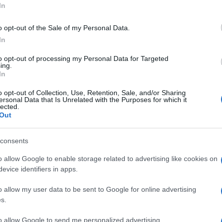
 Procura milanese di archiviare per mancanza
In
ritta “
Qui gli israeliani non sono i
o opt-out of the Sale of my Personal Data.
a Statuto a Milano riapre il dibattito (o
In
o e strisciante sentimento antisemita diffuso
 con
Walker Meghnagi
, presidente della
to opt-out of processing my Personal Data for Targeted
ing.
.
In
o opt-out of Collection, Use, Retention, Sale, and/or Sharing
ersonal Data that Is Unrelated with the Purposes for which it
lected.
Out
e ha fatto la vicenda del cartello con la
o benvenuti”?
consents
la comunità ebraica. È una vicenda che ci
edere un cartello del genere in una via di
o allow Google to enable storage related to advertising like cookies on
ile. Vuol dire che non c’è più democrazia. È
evice identifiers in apps.
o allow my user data to be sent to Google for online advertising
s.
per mancanza di prove certe su chi abbia
to allow Google to send me personalized advertising.