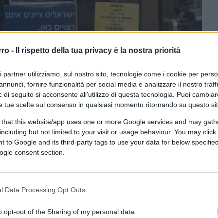
rro -
Il rispetto della tua privacy è la nostra priorità
ri partner utilizziamo, sul nostro sito, tecnologie come i cookie per pers
annunci, fornire funzionalità per social media e analizzare il nostro traff
 di seguito si acconsente all'utilizzo di questa tecnologia. Puoi cambiar
e tue scelte sul consenso in qualsiasi momento ritornando su questo si
 that this website/app uses one or more Google services and may gath
zata con l'intelligenza artificiale)
including but not limited to your visit or usage behaviour. You may click 
 to Google and its third-party tags to use your data for below specifi
ogle consent section.
ferite su Google
CLICCA QUI
l Data Processing Opt Outs
0:00
/
--:--
o opt-out of the Sharing of my personal data.