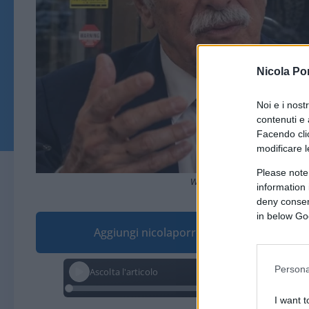
Nicola Po
Noi e i nost
contenuti e 
Facendo clic
modificare l
Please note
Walker Meghnagi (immagine realiz
information 
deny consent
in below Go
Aggiungi nicolaporro.it alle tue fonti pre
Persona
Ascolta l'articolo
I want t