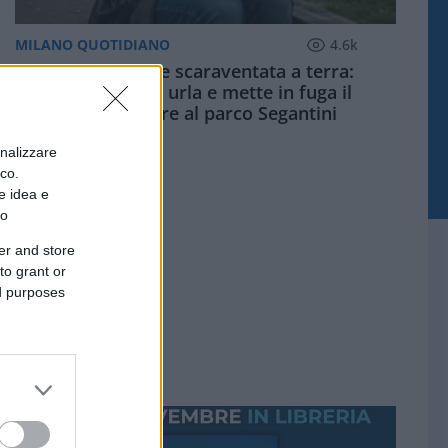
MILANO QUOTIDIANO
4.6k
Palpeggiata e scaraventata a terra:
studentessa urla e mette in fuga il
violentatore al parco Segantini
onalizzare
ico.
e idea e
to
er and store
to grant or
ed purposes