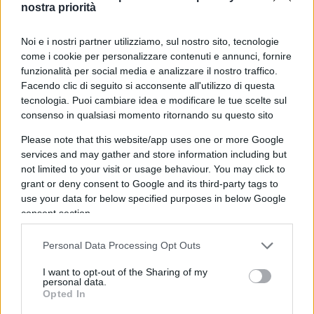
giunta. Bisogna togliere piste ciclabili e
nostra priorità
aumentare gli stalli per parcheggiare.
Noi e i nostri partner utilizziamo, sul nostro sito, tecnologie
come i cookie per personalizzare contenuti e annunci, fornire
Secondo lei il centrodestra in consiglio
funzionalità per social media e analizzare il nostro traffico.
comunale sta facendo un’opposizione un po’
Facendo clic di seguito si acconsente all'utilizzo di questa
tecnologia. Puoi cambiare idea e modificare le tue scelte sul
troppo morbida a questa giunta?
consenso in qualsiasi momento ritornando su questo sito
Quelli dell’opposizione stanno cincischiando,
Please note that this website/app uses one or more Google
invece dovrebbe fare delle proposte e portarle
services and may gather and store information including but
avanti. Sì, è una opposizione un po’ troppo
not limited to your visit or usage behaviour. You may click to
morbida.
grant or deny consent to Google and its third-party tags to
use your data for below specified purposes in below Google
consent section.
Come giudica il tracollo della Lega nei
Personal Data Processing Opt Outs
sondaggi?
I want to opt-out of the Sharing of my
Salvini è di sinistra. Bisogna guardare la sua
personal data.
Opted In
storia. Frequentava il Leoncavallo ed era iscritto ai