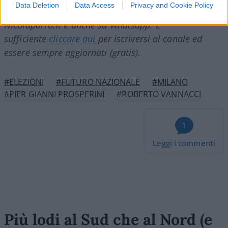
Data Deletion
Data Access
Privacy and Cookie Policy
Nicolaporro.it è anche su Whatsapp. È
sufficiente
cliccare qui
per iscriversi al canale ed
essere sempre aggiornati (gratis).
#ELEZIONI
#FUTURO NAZIONALE
#MILANO
#PIER GIANNI PROSPERINI
#ROBERTO VANNACCI
1
Leggi i commenti
Più lodi al Sud che al Nord (e