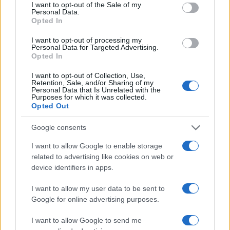
Comunisti Padani. Il primo atto che ha fatto da
I want to opt-out of the Sale of my
Personal Data.
ministro è stato il Ponte sullo Stretto. Ma cosa
Opted In
frega a noi in Lombardia? Anche in Sicilia: loro
I want to opt-out of processing my
hanno le corriere che non vanno, gli ospedali e le
Personal Data for Targeted Advertising.
Opted In
scuole che non funzionano. Non c’è l’acqua.
Bisognava aggiustare prima altre cose. Insomma,
I want to opt-out of Collection, Use,
Retention, Sale, and/or Sharing of my
Salvini fa una politica di sinistra. Infatti Zaia non lo
Personal Data that Is Unrelated with the
Purposes for which it was collected.
sopporta più.
Opted Out
Google consents
Alcuni rumour riportano che sarà Del Debbio il
vostro candidato a Milano. Cosa può dirci a
I want to allow Google to enable storage
related to advertising like cookies on web or
riguardo?
device identifiers in apps.
Del Debbio è il candidato principale, poi vedremo
il Generale cosa vorrà fare. Del Debbio è un
I want to allow my user data to be sent to
Google for online advertising purposes.
candidato possibile perché intelligente, capace e
conosciuto. Il punto è proporre un candidato
I want to allow Google to send me
inclusivo. È molto buono anche Giovanni Terzi,