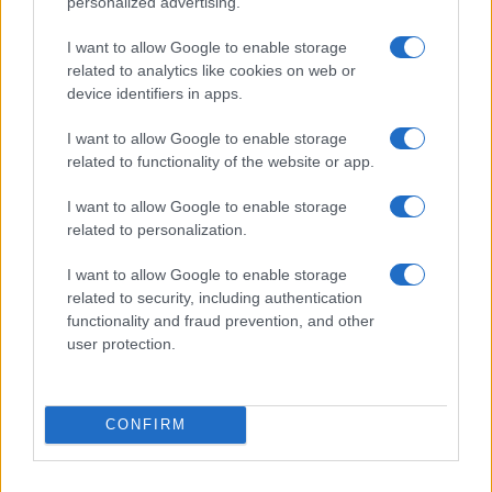
personalized advertising.
che è molto inclusivo. Se vogliamo vincere
I want to allow Google to enable storage
dobbiamo andare avanti tutti insieme, ma molto
related to analytics like cookies on web or
probabilmente perderemo per strada Forza Italia,
device identifiers in apps.
visto che è di sinistra.
I want to allow Google to enable storage
related to functionality of the website or app.
I want to allow Google to enable storage
A livello nazionale invece? Vi presenterete con
related to personalization.
il centrodestra, anche se larga parte della
coalizione come Noi Moderati o esponenti
I want to allow Google to enable storage
related to security, including authentication
della Lega non vi vogliono?
functionality and fraud prevention, and other
Se non ci vogliono non ci potremo presentare. È
user protection.
divertente il fatto che Noi Moderati ha lo 0,8% e
vorrebbe decidere i protagonisti della coalizione.
Il nostro obiettivo è superare Forza Italia nei
CONFIRM
sondaggi, che in Europa vota come il Pd. Sono
praticamente lo stesso partito.