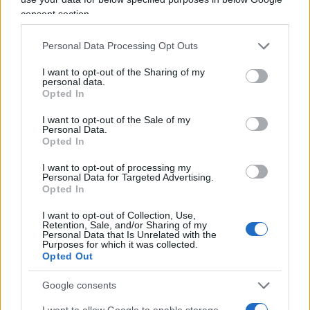
consent section.
Personal Data Processing Opt Outs
I want to opt-out of the Sharing of my
personal data.
Opted In
I want to opt-out of the Sale of my
Personal Data.
Opted In
Nessuno presidia l’omogeneità del giudizio e
I want to opt-out of processing my
Personal Data for Targeted Advertising.
questo traligna in arbitrio, con l’albagia di
chi
Opted In
scambia l’indulgenza per generosità
I want to opt-out of Collection, Use,
pedagogica
. Così il diploma cessa di attestare un
Retention, Sale, and/or Sharing of my
Personal Data that Is Unrelated with the
livello e certifica per paradosso, la latitudine in cui
Purposes for which it was collected.
lo si è conseguito.
Opted Out
Google consents
La sperequazione
I want to allow Google to enable storage