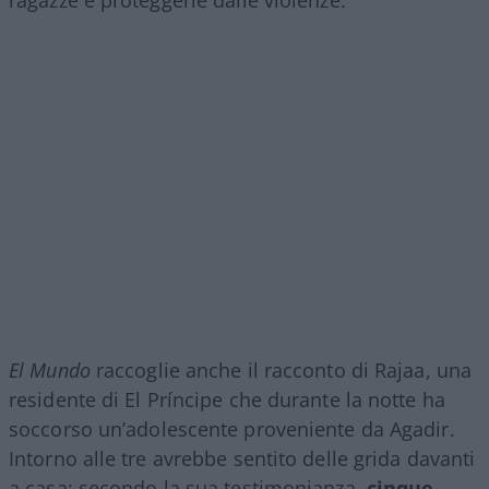
ragazze e proteggerle dalle violenze.
El Mundo
raccoglie anche il racconto di Rajaa, una
residente di El Príncipe che durante la notte ha
soccorso un’adolescente proveniente da Agadir.
Intorno alle tre avrebbe sentito delle grida davanti
a casa: secondo la sua testimonianza,
cinque