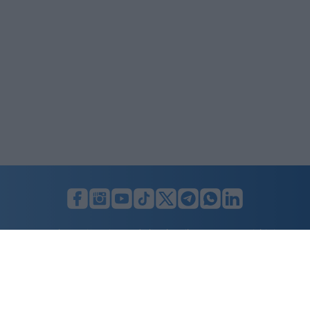
LUNIFIN S.r.l. a socio unico. Sede legale Milano, Largo F. Richini, 2/A,
20122 (MI), C.F./P.Iva en. 07174900154, REA cap. soc. euro 10.000,00
i.v.
Home
Advertising
Condizioni d’uso
Privacy Policy