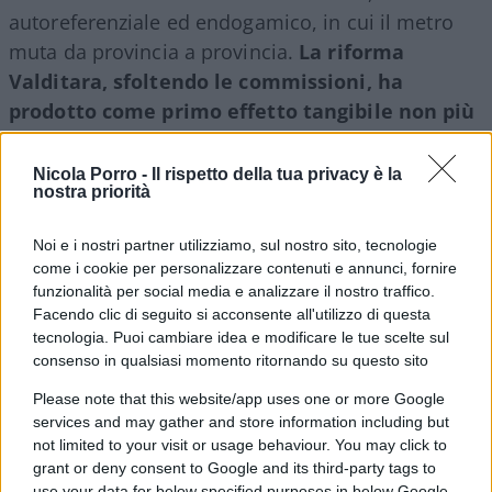
autoreferenziale ed endogamico, in cui il metro
muta da provincia a provincia.
La riforma
Valditara, sfoltendo le commissioni, ha
prodotto come primo effetto tangibile non più
rigore ma più lodi.
Ed è qui che affiora il
fallimento sostanziale: quello dei criteri che
Nicola Porro -
Il rispetto della tua privacy è la
nostra priorità
dovrebbero governare la formazione e il controllo
del corpo docente. Il docente si forma, insegna e
Noi e i nostri partner utilizziamo, sul nostro sito, tecnologie
si giudica dentro circuiti locali chiusi, senza che
come i cookie per personalizzare contenuti e annunci, fornire
alcun organo terzo certifichi la comparabilità dei
funzionalità per social media e analizzare il nostro traffico.
Facendo clic di seguito si acconsente all'utilizzo di questa
metri di valutazione tra un istituto e l’altro. Una
tecnologia. Puoi cambiare idea e modificare le tue scelte sul
macchina che promuove se stessa nella quasi
consenso in qualsiasi momento ritornando su questo sito
totalità dei casi non vigila ma si assolve.
Please note that this website/app uses one or more Google
services and may gather and store information including but
not limited to your visit or usage behaviour. You may click to
grant or deny consent to Google and its third-party tags to
use your data for below specified purposes in below Google