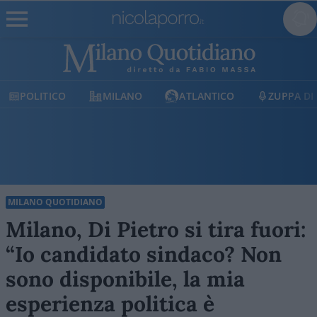
POLITICO
MILANO
ATLANTICO
ZUPPA DI
MILANO QUOTIDIANO
Milano, Di Pietro si tira fuori:
“Io candidato sindaco? Non
sono disponibile, la mia
esperienza politica è