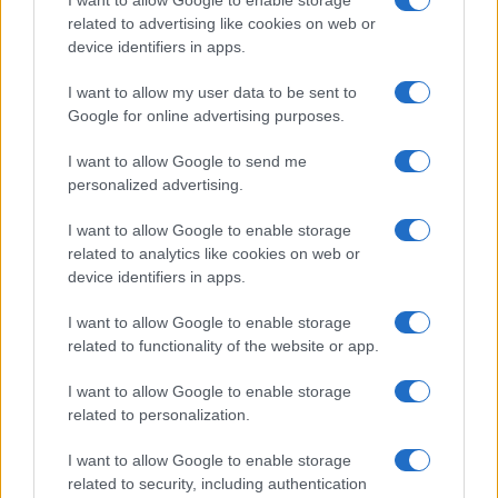
related to advertising like cookies on web or
Qui la difformità cessa di essere accademica. Il
device identifiers in apps.
100 e la lode non sono orpelli estetici ma
dischiudono l’Albo Nazionale delle Eccellenze, gli
I want to allow my user data to be sent to
Google for online advertising purposes.
esoneri dalle tasse universitarie, le borse di
studio, la Carta del Merito da 500 euro. Chi è
I want to allow Google to send me
valutato con severità paga due volte: perde il
personalized advertising.
riconoscimento e finanzia, con il proprio rigore, la
I want to allow Google to enable storage
munificenza altrui.
Lo studente scrupoloso del
related to analytics like cookies on web or
Nord, fermato a un 98 misurato col bilancino,
device identifiers in apps.
resta a mani vuote
; il coetaneo gratificato da
I want to allow Google to enable storage
una commissione prodiga incassa bonus e
related to functionality of the website or app.
precedenze. E quei benefici non piovono dal cielo:
attingono a fondi contingentati, per cui il
I want to allow Google to enable storage
related to personalization.
vantaggio immeritato di uno diventa il diritto
negato di un altro. La meritocrazia, invocata come
I want to allow Google to enable storage
totem, viene capovolta nel suo contrario:
premia
related to security, including authentication