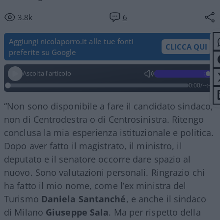
3.8k
6
Aggiungi nicolaporro.it alle tue fonti
CLICCA QUI
preferite su Google
Ascolta l'articolo
0:00
/
--:--
“Non sono disponibile a fare il candidato sindaco,
non di Centrodestra o di Centrosinistra. Ritengo
conclusa la mia esperienza istituzionale e politica.
Dopo aver fatto il magistrato, il ministro, il
deputato e il senatore occorre dare spazio al
nuovo. Sono valutazioni personali. Ringrazio chi
ha fatto il mio nome, come l’ex ministra del
Turismo
Daniela Santanché
, e anche il sindaco
di Milano
Giuseppe Sala
. Ma per rispetto della