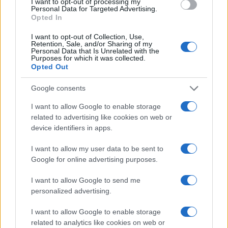
I want to opt-out of processing my
Personal Data for Targeted Advertising.
cacciabombardieri F18 Hornet e la sua scorta. In
Opted In
mezzo a loro, il 25 luglio si era riunita una
squadra della Nato, lo Standing Maritime Group
I want to opt-out of Collection, Use,
Retention, Sale, and/or Sharing of my
Two, con caccia e fregate delle marine americane,
Personal Data that Is Unrelated with the
Purposes for which it was collected.
italiane, spagnole, turche e greche per proteggere
Opted Out
la portaerei statunitense. La coppia Ammiraglio
Google consents
Tributs e Varyag, tenuta costantemente sotto
controllo anche da droni spia Global Hawk,
I want to allow Google to enable storage
related to advertising like cookies on web or
almeno un sottomarino italiano, aerei da
device identifiers in apps.
ricognizione italiani e americani, nei giorni scorsi
si è allontanata dall’Adriatico facendo rotta nello
I want to allow my user data to be sent to
Google for online advertising purposes.
Ionio presso il litorale greco.
I want to allow Google to send me
personalized advertising.
Nel Mediterraneo naviga un’altra formazione
I want to allow Google to enable storage
russa
, composta da un incrociatore classe Slava,
related to analytics like cookies on web or