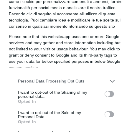
come i cookie per personalizzare contenuti e annunci, fornire
l’Italia potrebbero partire teoricamente i velivoli
funzionalità per social media e analizzare il nostro traffico.
della portaerei e i missili cruise degli incrociatori
Facendo clic di seguito si acconsente all'utilizzo di questa
statunitensi. Secondo
l’Ansa,
in un articolo del
tecnologia. Puoi cambiare idea e modificare le tue scelte sul
giugno scorso, il nostro capo di Stato Maggiore
consenso in qualsiasi momento ritornando su questo sito
della Marina Militare, l’ammiraglio Enrico
Please note that this website/app uses one or more Google
Credendino, ricordava che ben 18 navi russe (solo
services and may gather and store information including but
not limited to your visit or usage behaviour. You may click to
una invece nell’ormai lontano 2016) e due
grant or deny consent to Google and its third-party tags to
sommergibili con capacità missilistiche
use your data for below specified purposes in below Google
strategiche facevano rotta nel mar Mediterraneo.
consent section.
La zona di mare adiacente all’Italia è
Personal Data Processing Opt Outs
diventata veramente incandescente
.
L’incrociatore americano Forest Sherman è
I want to opt-out of the Sharing of my
personal data.
intervenuto per fronteggiare il Varyag e le due
Opted In
navi si sono trovate a meno di 100 km,
I want to opt-out of the Sale of my
praticamente una di fronte all’altra ai due lati del
Personal Data.
capo di Santa Maria di Leuca. Poco a sud si
Opted In
trovava la Truman, con quasi 60