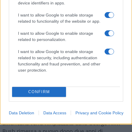
quattro navi e due sottomarini classe Kilo
device identifiers in apps.
equipaggiati con missili a lungo raggio Kalibr.
I want to allow Google to enable storage
Questa compagine si muove tra Tartus in Siria
related to functionality of the website or app.
(l’unica base russa del Mediterraneo, dopo la
I want to allow Google to enable storage
chiusura del Bosforo alle unità militari) e pattuglia
related to personalization.
il mare tra il Bosforo e Suez, cioè le rotte che
consentono a Mosca di esportare il suo petrolio e
I want to allow Google to enable storage
related to security, including authentication
ricevere rifornimenti da Paesi che non aderiscono
functionality and fraud prevention, and other
all’embargo internazionale.
I vascelli della Nato
user protection.
e della marina di Mosca si sfidano
continuamente a distanze veramente
ravvicinate
. Dalla Truman decollano ogni giorno
CONFIRM
tra 60 e 90 aerei per diverse missioni di
pattugliamento che dovrebbero anche rassicurare
Data Deletion
Data Access
Privacy and Cookie Policy
gli alleati europei. Fra pochi giorni la portaerei
americana verrà rimpiazzata dalla George H.W.
Bush rimessa a nuovo dopo due anni di