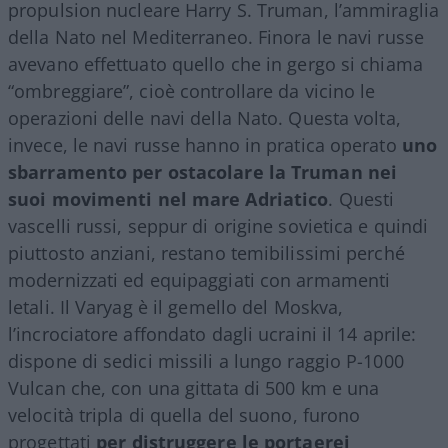
propulsion nucleare Harry S. Truman, l’ammiraglia
della Nato nel Mediterraneo. Finora le navi russe
avevano effettuato quello che in gergo si chiama
“ombreggiare”, cioè controllare da vicino le
operazioni delle navi della Nato. Questa volta,
invece, le navi russe hanno in pratica operato
uno
sbarramento per ostacolare la Truman nei
suoi movimenti nel mare Adriatico
. Questi
vascelli russi, seppur di origine sovietica e quindi
piuttosto anziani, restano temibilissimi perché
modernizzati ed equipaggiati con armamenti
letali. Il Varyag è il gemello del Moskva,
l’incrociatore affondato dagli ucraini il 14 aprile:
dispone di sedici missili a lungo raggio P-1000
Vulcan che, con una gittata di 500 km e una
velocità tripla di quella del suono, furono
progettati
per distruggere le portaerei